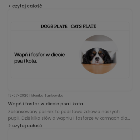
czytaj całość
13-07-2020 | Monika Sankowska
Wapń i fosfor w diecie psa i kota.
Zbilansowany posiłek to podstawa zdrowia naszych
pupili. Dziś kilka słów o wapniu i fosforze w karmach dla
psów i kotów.
czytaj całość