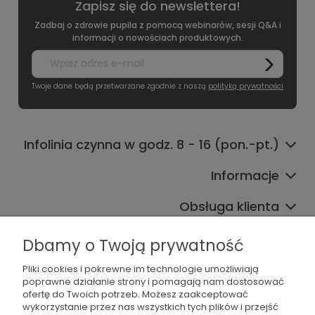
Zapisz się do newslettera!
Zadbaj o zdrowie pupila z pomocą webinarów, sesji Q&A i
informacji o nowościach produktowych.
Twoje dane będą przetwarzane zgodnie z naszą
polityką prywatności
Infolinia czynna w godz. 8 - 16 (pon.-pt.)
Informacje
Obsługa klienta
Współpraca
Dbamy o Twoją prywatność
Pliki cookies i pokrewne im technologie umożliwiają
poprawne działanie strony i pomagają nam dostosować
ofertę do Twoich potrzeb. Możesz zaakceptować
wykorzystanie przez nas wszystkich tych plików i przejść