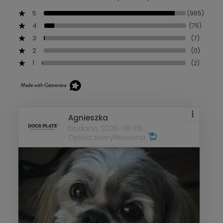
5
(965)
4
(75)
3
(7)
2
(0)
1
(2)
Agnieszka
Dodano: 2026-08-06
Opinia zweryfikowana