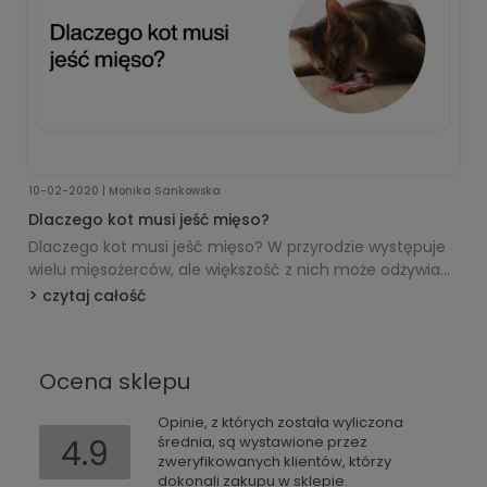
10-02-2020 | Monika Sankowska
Dlaczego kot musi jeść mięso?
Dlaczego kot musi jeść mięso? W przyrodzie występuje
wielu mięsożerców, ale większość z nich może odżywiać
się również roślinami, jeśli nie mają dostępu do
czytaj całość
wystarczającej ilości mięsa. Są jednak też mięsożercy
bezwzględni inaczej zwani obowiązkowymi. Należą do
nich koty. Nie tylko drapieżne, wielkie, dziko żyjące koty,
Ocena sklepu
ale też kanapowe mruczki.
Opinie, z których została wyliczona
4.9
średnia, są wystawione przez
zweryfikowanych klientów, którzy
dokonali zakupu w sklepie.