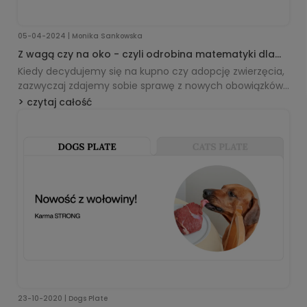
05-04-2024 | Monika Sankowska
Z wagą czy na oko - czyli odrobina matematyki dla
opiekunów.
Kiedy decydujemy się na kupno czy adopcję zwierzęcia,
zazwyczaj zdajemy sobie sprawę z nowych obowiązków.
Musimy dbać o bezpieczeństwo i dobrostan naszego
czytaj całość
podopiecznego. Oczywistym jest, że pies czy kot muszą
mieć zapewnione miejsce w naszym domu, pełną miskę
i stały dostęp do czystej wody. Bardzo wiele czasu
poświęcamy na wybranie odpowiedniego legowiska,
kocyka, miski czy zabawek.
23-10-2020 | Dogs Plate