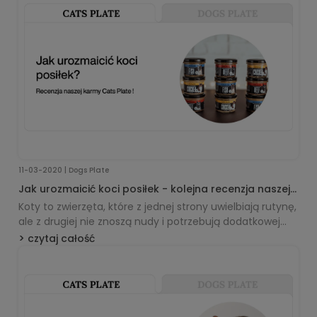
11-03-2020 | Dogs Plate
Jak urozmaicić koci posiłek - kolejna recenzja naszej
karmy Cats Plate!
Koty to zwierzęta, które z jednej strony uwielbiają rutynę,
ale z drugiej nie znoszą nudy i potrzebują dodatkowej
stymulacji. Oto więc recenzja podwójna – dotycząca
czytaj całość
tego jak urozmaicić sam proces jedzenia oraz jak
poczęstować kota czymś smacznym, a jednocześnie
zdrowym i właściwym składowo. Ale po kolei.