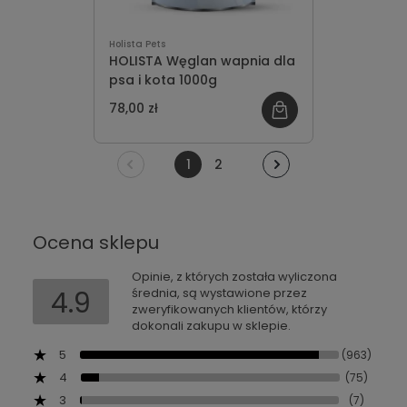
Holista Pets
HOLISTA Węglan wapnia dla
psa i kota 1000g
78,00 zł
1
2
Ocena sklepu
Opinie, z których została wyliczona
4.9
średnia, są wystawione przez
zweryfikowanych klientów, którzy
dokonali zakupu w sklepie.
5
(963)
4
(75)
3
(7)