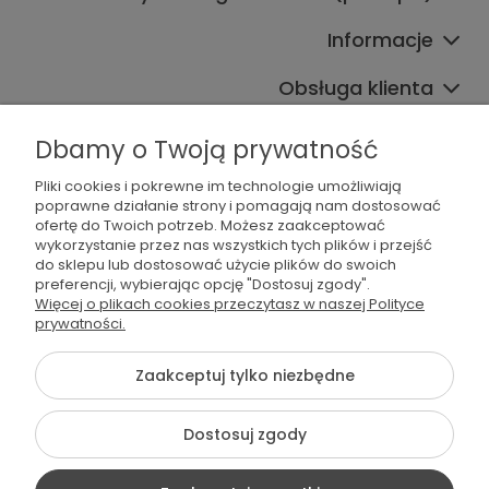
Informacje
Obsługa klienta
Współpraca
Dbamy o Twoją prywatność
Pliki cookies i pokrewne im technologie umożliwiają
poprawne działanie strony i pomagają nam dostosować
ofertę do Twoich potrzeb. Możesz zaakceptować
wykorzystanie przez nas wszystkich tych plików i przejść
do sklepu lub dostosować użycie plików do swoich
preferencji, wybierając opcję "Dostosuj zgody".
536 042 061
Więcej o plikach cookies przeczytasz w naszej Polityce
prywatności.
shop@dogsplate.com
Zaakceptuj tylko niezbędne
©2026 Wszelkie Prawa Zastrzeżone | Dogs Plate
Dostosuj zgody
Szablon Flex by
Ecommercy