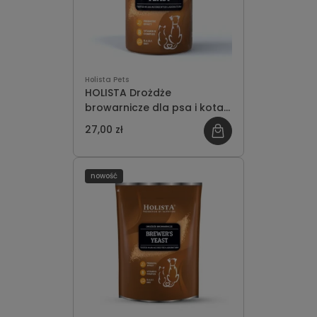
Holista Pets
HOLISTA Drożdże
browarnicze dla psa i kota
200g
27,00 zł
nowość