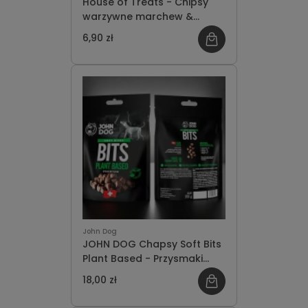
House of Treats - Chipsy
warzywne marchew &
cukinia 40g
6,90 zł
John Dog
JOHN DOG Chapsy Soft Bits
Plant Based - Przysmaki
Treningowe na bazie Białka
18,00 zł
Roślinnego 100g