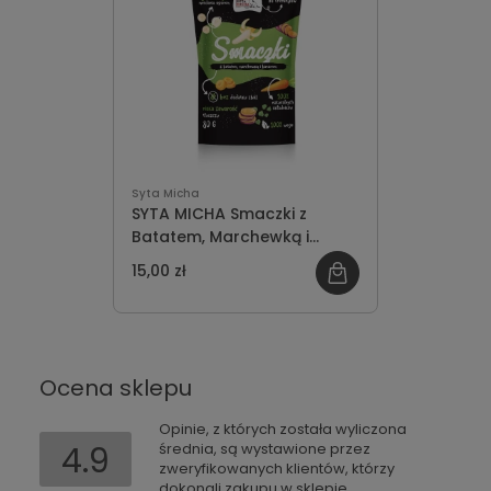
Syta Micha
SYTA MICHA Smaczki z
Batatem, Marchewką i
Bananem [WEGE] dla Psa
15,00 zł
80g
Ocena sklepu
Opinie, z których została wyliczona
4.9
średnia, są wystawione przez
zweryfikowanych klientów, którzy
dokonali zakupu w sklepie.