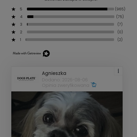
5
(965)
4
(75)
3
(7)
2
(0)
1
(2)
Agnieszka
Dodano: 2026-08-06
Opinia zweryfikowana