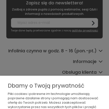
Zapisz się do newslettera!
Zadbaj o zdrowie pupila z pomocą webinarów, sesji Q&A i
informacji o nowościach produktowych.
Twoje dane będą przetwarzane zgodnie z naszą
polityką prywatności
Infolinia czynna w godz. 8 - 16 (pon.-pt.)
Informacje
Obsługa klienta
Współpraca
Dbamy o Twoją prywatność
Pliki cookies i pokrewne im technologie umożliwiają
poprawne działanie strony i pomagają nam dostosować
ofertę do Twoich potrzeb. Możesz zaakceptować
wykorzystanie przez nas wszystkich tych plików i przejść