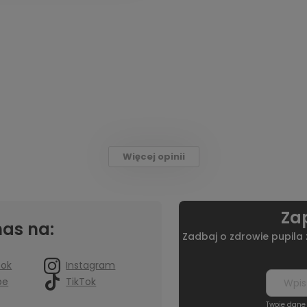
Więcej opinii
Zap
nas na:
Zadbaj o zdrowie pupila
ook
Instagram
be
TikTok
Twoje dane