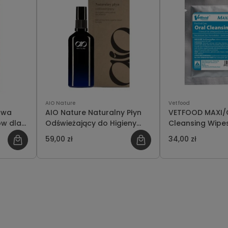
AIO Nature
Vetfood
owa
AIO Nature Naturalny Płyn
VETFOOD MAXI/
ów dla
Odświeżający do Higieny
Cleansing Wipes
Jamy Ustnej dla Zwierząt
59,00 zł
34,00 zł
100ml