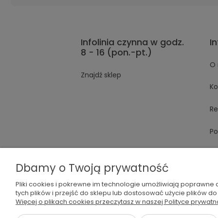
Infolinia czynna w godz.
I
8 - 16 (pon.-pt.)
O 
Znajdź sklep
Ko
Re
Po
Dbamy o Twoją prywatność
Pliki cookies i pokrewne im technologie umożliwiają poprawne
tych plików i przejść do sklepu lub dostosować użycie plików do
Więcej o plikach cookies przeczytasz w naszej Polityce prywatn
536 042 061
shop@dog