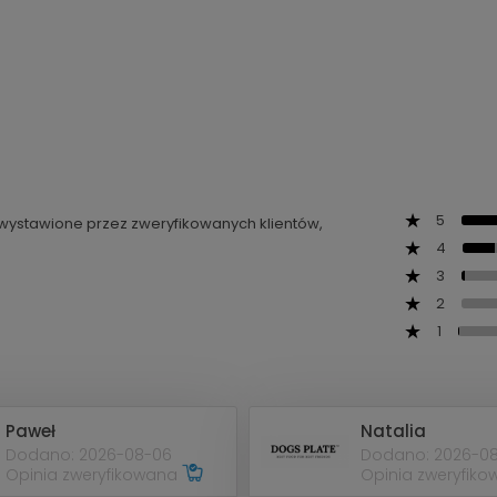
5
ą wystawione przez zweryfikowanych klientów,
4
3
2
1
Paweł
Natalia
Dodano: 2026-08-06
Dodano: 2026-0
Opinia zweryfikowana
Opinia zweryfik