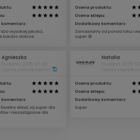
uktu:
Ocena produktu:
pu:
Ocena sklepu:
 komentarz:
Dodatkowy komentarz:
dzo wysokiej jakości,
Zamawiamy od ponad roku i ws
 bardzo dobrze.
super 🤩
Agnieszka
Natalia
Dodano: 2026-07-26
Dodano: 2026-07
Opinia zweryfikowana
Opinia zweryfik
uktu:
Ocena produktu:
pu:
Ocena sklepu:
 komentarz:
Dodatkowy komentarz:
świetny skład, są super dla
Super
tów i niezastąpione dla