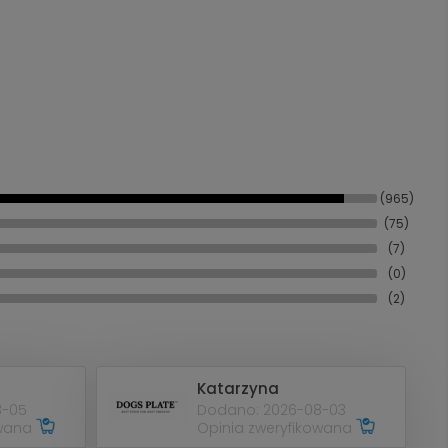
(965)
(75)
(7)
(0)
(2)
Katarzyna
8-05
Dodano: 2026-08-03
owana
Opinia zweryfikowana