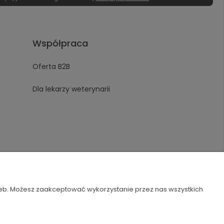
Współpraca
Oferta B2B
Dla lekarzy weterynarii
zeb. Możesz zaakceptować wykorzystanie przez nas wszystkich