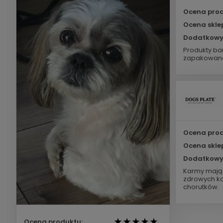
Ocena prod
Ocena skle
Dodatkowy
Produkty bar
zapakowane
Ocena prod
Ocena skle
Dodatkowy
Karmy mają 
zdrowych ko
chorutków.
Ocena produktu: