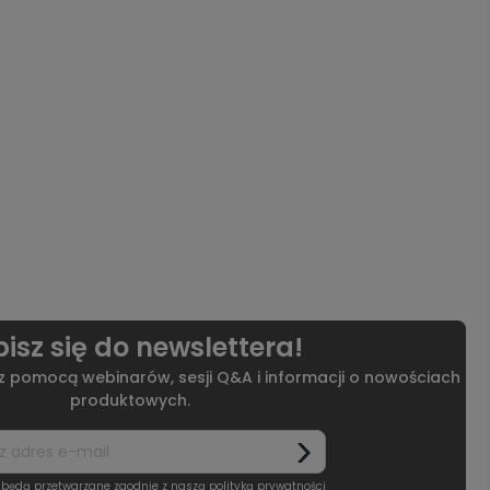
isz się do newslettera!
 z pomocą webinarów, sesji Q&A i informacji o nowościach
produktowych.
 będą przetwarzane zgodnie z naszą
polityką prywatności