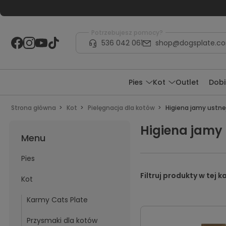
Potrzebujesz pomocy?
536 042 061
shop@dogsplate.c
Pies
Kot
Outlet
Dobi
Strona główna
Kot
Pielęgnacja dla kotów
Higiena jamy ustne
Higiena jamy 
Menu
Pies
Kot
Karmy Cats Plate
Przysmaki dla kotów