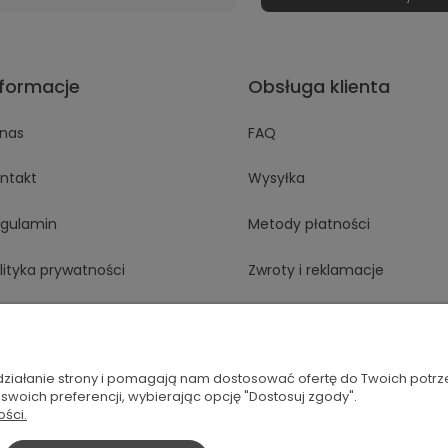
nformacje
Obsługa klienta
nas
FAQ
ntakt
Wysyłka
gulamin
Metody płatności
lityka prywatności
Zwroty i reklamacje
Odstąp od umowy tutaj
 działanie strony i pomagają nam dostosować ofertę do Twoich potr
 swoich preferencji, wybierając opcję "Dostosuj zgody".
ości.
splate.com