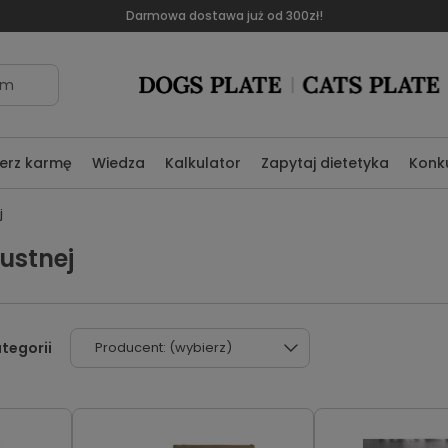
Darmowa dostawa już od 300zł!
om
erz karmę
Wiedza
Kalkulator
Zapytaj dietetyka
Konk
j
ustnej
Producent: (wybierz)