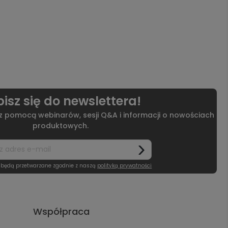
isz się do newslettera!
 z pomocą webinarów, sesji Q&A i informacji o nowościach
produktowych.
 będą przetwarzane zgodnie z naszą
polityką prywatności
Współpraca