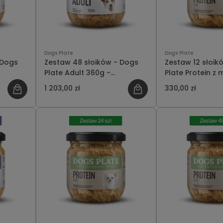
Dogs Plate
Dogs Plate
 Dogs
Zestaw 48 słoików - Dogs
Zestaw 12 słoik
Plate Adult 360g -
Plate Protein z 
oszczędzasz 203 PLN
kaczki 360g - o
1 203,00 zł
330,00 zł
18 PLN