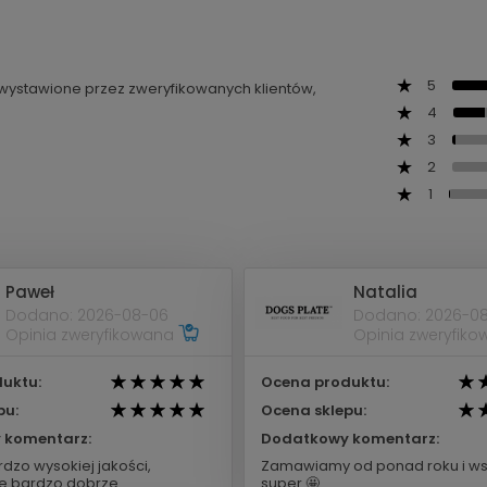
5
ą wystawione przez zweryfikowanych klientów,
4
3
2
1
Paweł
Natalia
Dodano: 2026-08-06
Dodano: 2026-0
Opinia zweryfikowana
Opinia zweryfik
uktu:
Ocena produktu:
pu:
Ocena sklepu:
 komentarz:
Dodatkowy komentarz:
dzo wysokiej jakości,
Zamawiamy od ponad roku i ws
 bardzo dobrze.
super 🤩