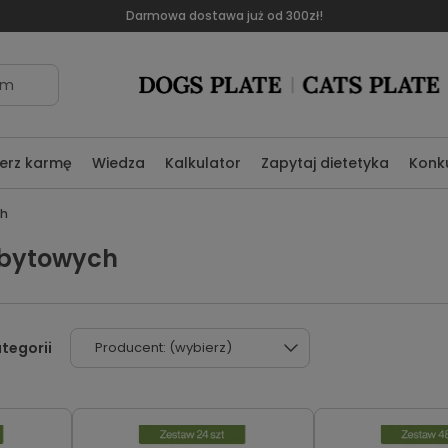
Darmowa dostawa już od 300zł!
om
erz karmę
Wiedza
Kalkulator
Zapytaj dietetyka
Konk
ch
 bytowych
Producent: (wybierz)