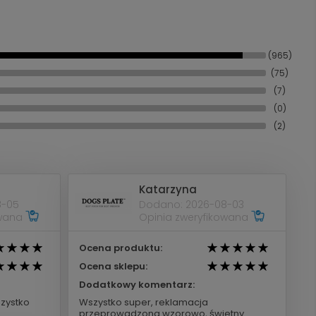
(965)
(75)
(7)
(0)
(2)
Katarzyna
8-05
Dodano: 2026-08-03
owana
Opinia zweryfikowana
Ocena produktu:
Ocena sklepu:
Dodatkowy komentarz:
zystko
Wszystko super, reklamacja
przeprowadzona wzorowo, świetny