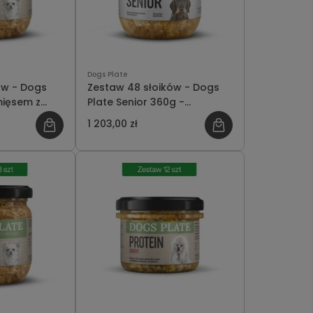
Dogs Plate
ów - Dogs
Zestaw 48 słoików - Dogs
mięsem z
Plate Senior 360g -
szczędzasz
oszczędzasz 213 PLN
1 203,00 zł