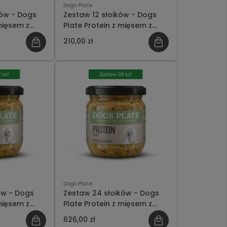
Dogs Plate
ków - Dogs
Zestaw 12 słoików - Dogs
mięsem z
Plate Protein z mięsem z
szczędzasz
królika 180g - oszczędzasz
210,00 zł
12 PLN
Dogs Plate
ów - Dogs
Zestaw 24 słoików - Dogs
mięsem z
Plate Protein z mięsem z
oszczędzasz
królika 360g - oszczędzasz
626,00 zł
70 PLN