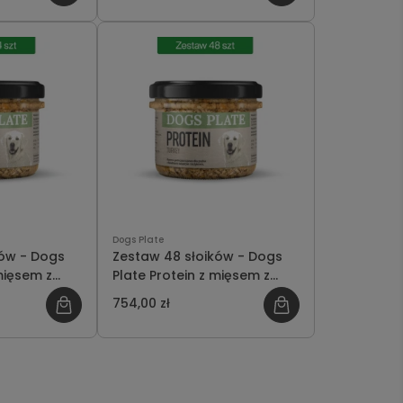
Dogs Plate
ków - Dogs
Zestaw 48 słoików - Dogs
mięsem z
Plate Protein z mięsem z
szczędzasz
indyka 180g - oszczędzasz
754,00 zł
134 PLN