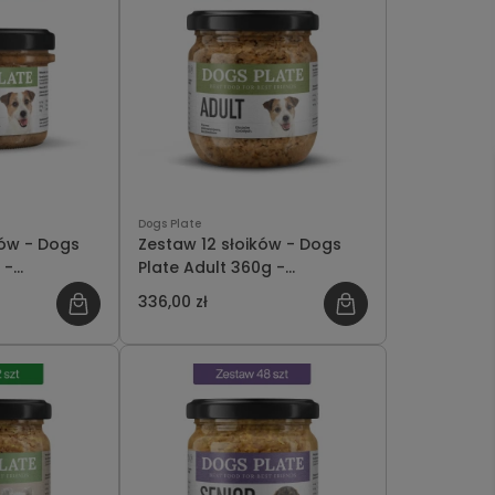
Dogs Plate
ków - Dogs
Zestaw 12 słoików - Dogs
 -
Plate Adult 360g -
 PLN
oszczędzasz 18 PLN
336,00 zł