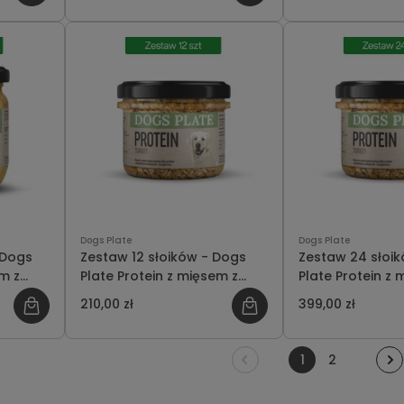
Dogs Plate
Dogs Plate
 Dogs
Zestaw 12 słoików - Dogs
Zestaw 24 słoi
em z
Plate Protein z mięsem z
Plate Protein z 
ędzasz
indyka 180g - oszczędzasz
indyka 180g - o
210,00 zł
399,00 zł
12 PLN
45 PLN
1
2