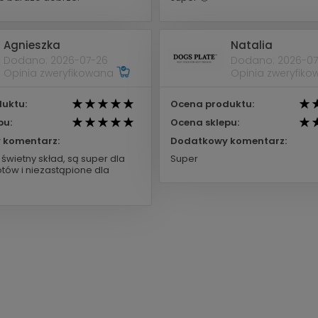
Agnieszka
Natalia
Dodano: 2026-07-26
Dodano: 2026-07
Opinia zweryfikowana
Opinia zweryfik
uktu:
Ocena produktu:
pu:
Ocena sklepu:
 komentarz:
Dodatkowy komentarz:
świetny skład, są super dla
Super
tów i niezastąpione dla