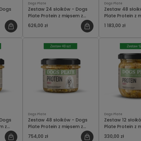
Dogs Plate
Dogs Plate
 Dogs
Zestaw 24 słoików - Dogs
Zestaw 48 słoi
Plate Protein z mięsem z
Plate Protein z 
kaczki 360g - oszczędzasz
kaczki 360g - o
626,00 zł
1 183,00 zł
70 PLN
209 PLN
Dogs Plate
Dogs Plate
 Dogs
Zestaw 48 słoików - Dogs
Zestaw 12 słoik
em z
Plate Protein z mięsem z
Plate Protein z 
ędzasz
królika 180g - oszczędzasz
królika 360g - 
754,00 zł
330,00 zł
134 PLN
18 PLN