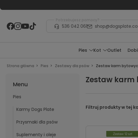
Potrzebujesz pomocy?
536 042 061
shop@dogsplate.c
Pies
Kot
Outlet
Dobi
Strona główna
Pies
Zestawy dla psów
Zestaw karm bytowy
Zestaw karm
Menu
Pies
Karmy Dogs Plate
Przysmaki dla psów
Suplementy i oleje