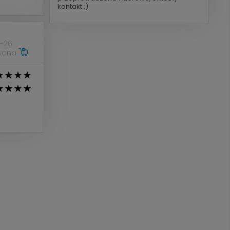
kontakt :)
-26
owana