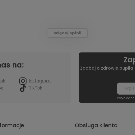
Więcej opinii
Zap
nas na:
Zadbaj o zdrowie pupila
ook
Instagram
be
TikTok
Twoje dane
nformacje
Obsługa klienta