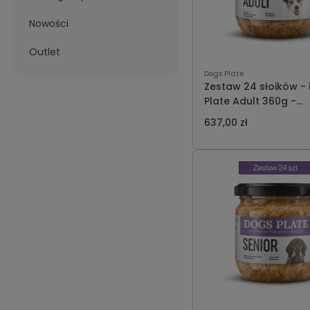
Nowości
Outlet
Dogs Plate
Zestaw 24 słoików -
Plate Adult 360g -
oszczędzasz 71 PLN
637,00 zł