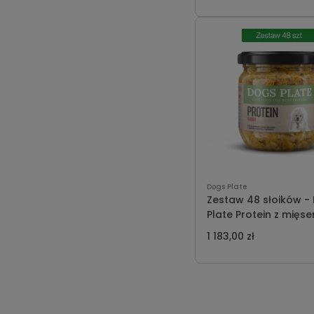
Dogs Plate
Zestaw 48 słoików -
Plate Protein z mięs
królika 360g - oszcz
1 183,00 zł
209 PLN