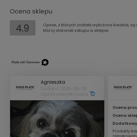
Ocena sklepu
4.9
Opinie, z których została wyliczona średnia, s
którzy dokonali zakupu w sklepie.
Agnieszka
Dodano: 2026-08-06
Opinia zweryfikowana
Ocena prod
Ocena skle
Dodatkowy
Produkty bar
zapakowane