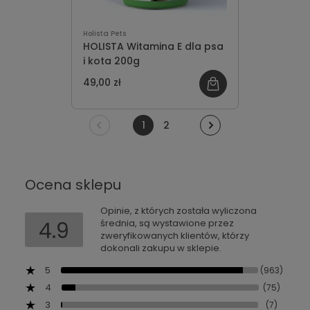
Holista Pets
HOLISTA Witamina E dla psa
i kota 200g
49,00 zł
1
2
Ocena sklepu
Opinie, z których została wyliczona
4.9
średnia, są wystawione przez
zweryfikowanych klientów, którzy
dokonali zakupu w sklepie.
5
(963)
4
(75)
3
(7)