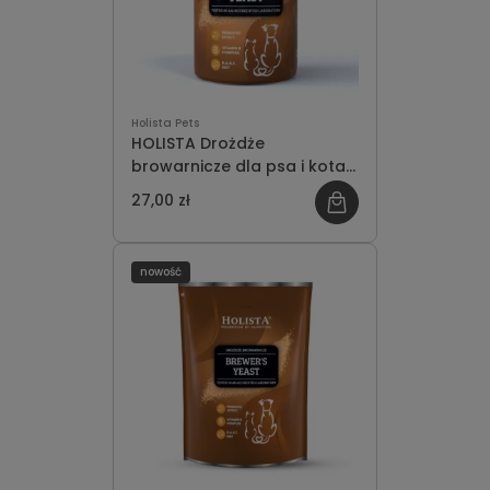
Holista Pets
HOLISTA Drożdże
browarnicze dla psa i kota
200g
27,00 zł
nowość