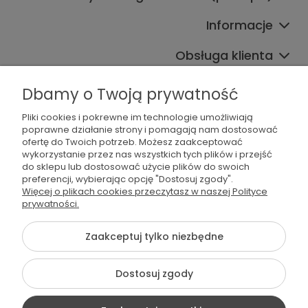
Informacje
Obsługa klienta
Współpraca
Dbamy o Twoją prywatność
Pliki cookies i pokrewne im technologie umożliwiają
poprawne działanie strony i pomagają nam dostosować
ofertę do Twoich potrzeb. Możesz zaakceptować
wykorzystanie przez nas wszystkich tych plików i przejść
do sklepu lub dostosować użycie plików do swoich
preferencji, wybierając opcję "Dostosuj zgody".
536 042 061
Więcej o plikach cookies przeczytasz w naszej Polityce
prywatności.
shop@dogsplate.com
Zaakceptuj tylko niezbędne
©2026 Wszelkie Prawa Zastrzeżone | Dogs Plate
Dostosuj zgody
Szablon Flex by
Ecommercy