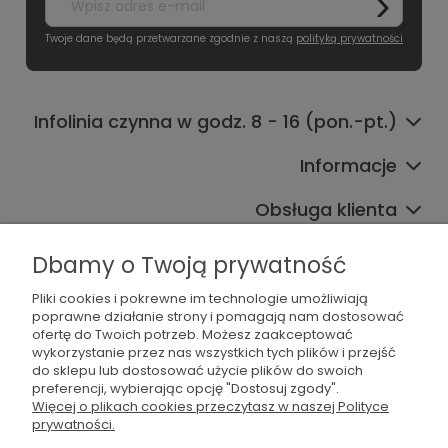
Twoje dane będą przetwarzane zgodnie z naszą
polityką prywatności
Infolinia czynna w godz. 8 - 16 (pon.-pt.)
Informacje
Obsługa klienta
Współpraca
Dbamy o Twoją prywatność
Pliki cookies i pokrewne im technologie umożliwiają
poprawne działanie strony i pomagają nam dostosować
ofertę do Twoich potrzeb. Możesz zaakceptować
wykorzystanie przez nas wszystkich tych plików i przejść
do sklepu lub dostosować użycie plików do swoich
preferencji, wybierając opcję "Dostosuj zgody".
536 042 061
Więcej o plikach cookies przeczytasz w naszej Polityce
prywatności.
shop@dogsplate.com