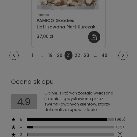
Pamico
PAMICO Goodies
Liofilizowana Pierś Kurczaka
50g
37,00 zł
1
...
19
20
21
22
23
...
40
Ocena sklepu
Opinie, z których została wyliczona
4.9
średnia, są wystawione przez
zweryfikowanych klientów, którzy
dokonali zakupu w sklepie.
5
(965)
4
(75)
3
(7)