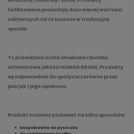
witaminy, minerały i smak. Produkty
liofilizowane posiadają dużo więcej wartości
odżywczych niż te suszone w tradycyjny
sposób.
To prawdziwa uczta smakowa i bomba
witaminowa jakości HUMAN GRADE. Produkty
są odpowiednie do spożycia zarówno przez
psa jak i jego opiekuna.
Produkt możemy podawać na kilka sposobów:
bezpośrednio do pyszczka
do codziennego posiłku