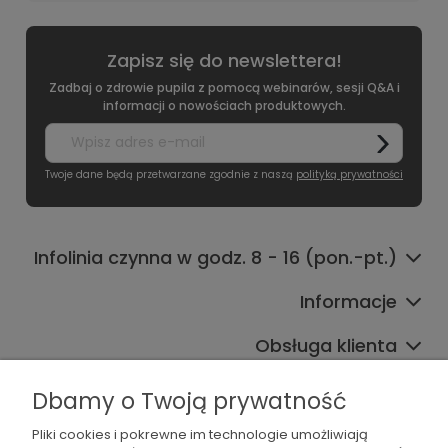
Zapisz się do newslettera!
Zadbaj o zdrowie pupila z pomocą webinarów, sesji Q&A i
informacji o nowościach produktowych.
Twoje dane będą przetwarzane zgodnie z naszą
polityką prywatności
Infolinia czynna w godz. 8 - 16 (pon.-pt.)
Informacje
Obsługa klienta
Współpraca
Dbamy o Twoją prywatność
Pliki cookies i pokrewne im technologie umożliwiają