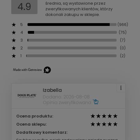
4.9
średnia, są wystawione przez
zweryfikowanych klientów, którzy
dokonali zakupu w sklepie.
5
(966)
4
(75)
3
(7)
2
(0)
1
(2)
Izabella
Dodano: 2026-08-08
Opinia zweryfikowana
Ocena produktu:
Ocena sklepu:
Dodatkowy komentarz: