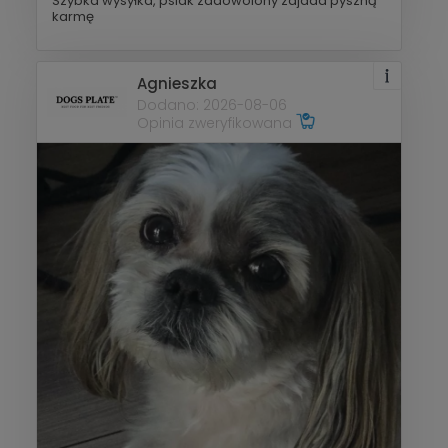
Szybka wysyłka, psiak zadowolony zajada pyszną
karmę
Agnieszka
Dodano: 2026-08-06
Opinia zweryfikowana