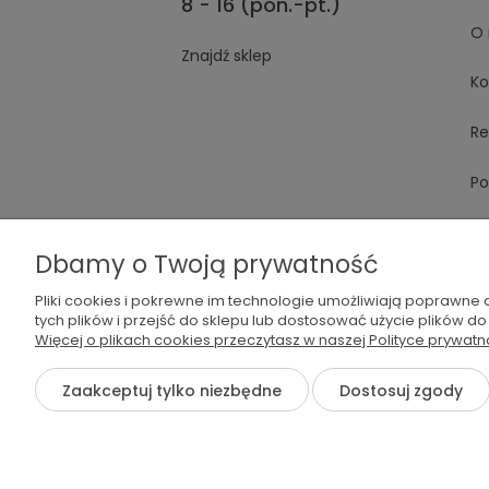
8 - 16 (pon.-pt.)
O 
Znajdź sklep
Ko
Re
Po
Dbamy o Twoją prywatność
Pliki cookies i pokrewne im technologie umożliwiają poprawne
tych plików i przejść do sklepu lub dostosować użycie plików do
Więcej o plikach cookies przeczytasz w naszej Polityce prywatn
536 042 061
shop@dog
Zaakceptuj tylko niezbędne
Dostosuj zgody
©2026 Wszelkie Prawa Zastrzeżone | Dogs Plate