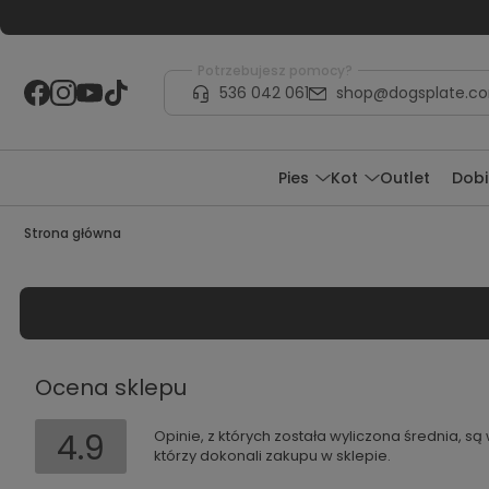
Potrzebujesz pomocy?
536 042 061
shop@dogsplate.c
Pies
Kot
Outlet
Dobi
Strona główna
Ocena sklepu
4.9
Opinie, z których została wyliczona średnia, s
którzy dokonali zakupu w sklepie.