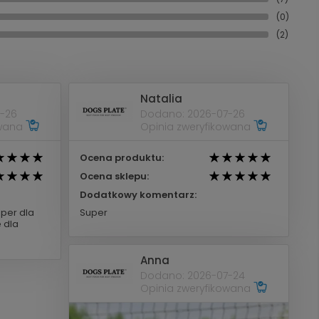
(0)
(2)
Natalia
-26
Dodano: 2026-07-26
owana
Opinia zweryfikowana
Ocena produktu:
Ocena sklepu:
Dodatkowy komentarz:
uper dla
Super
 dla
Anna
Dodano: 2026-07-24
Opinia zweryfikowana