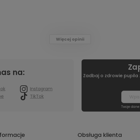
Więcej opinii
Zap
nas na:
Zadbaj o zdrowie pupila
ook
Instagram
be
TikTok
Twoje dane
nformacje
Obsługa klienta