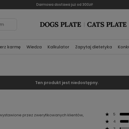
Darmowa dostawa już od 300zł!
om
erz karmę
Wiedza
Kalkulator
Zapytaj dietetyka
Konk
Ten produkt jest niedostępny.
5
ą wystawione przez zweryfikowanych klientów,
4
3