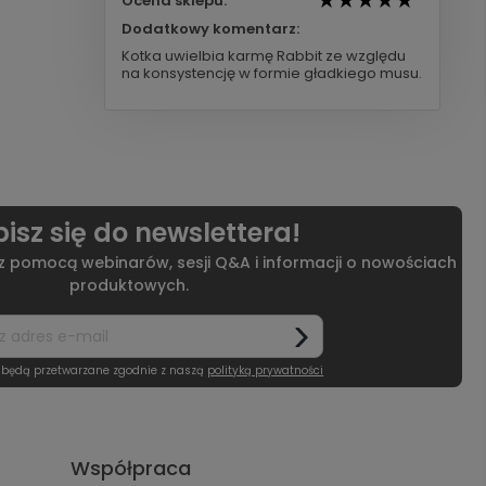
Ocena sklepu:
Dodatkowy komentarz:
Kotka uwielbia karmę Rabbit ze względu
na konsystencję w formie gładkiego musu.
isz się do newslettera!
 z pomocą webinarów, sesji Q&A i informacji o nowościach
produktowych.
 będą przetwarzane zgodnie z naszą
polityką prywatności
Współpraca