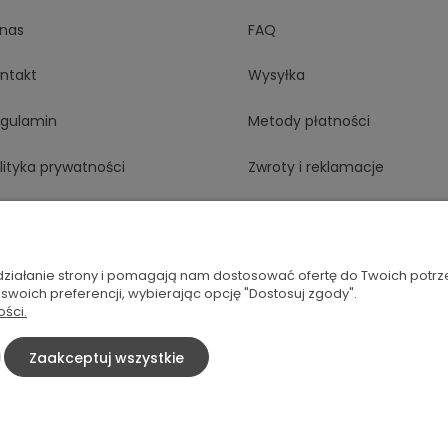
nas
FAQ
ntakt
Wysyłka
gulamin
Metody płatności
lityka prywatności
Zwroty i reklamacje
Odstąp od umowy tutaj
 działanie strony i pomagają nam dostosować ofertę do Twoich potr
 swoich preferencji, wybierając opcję "Dostosuj zgody".
ości.
splate.com
Zaakceptuj wszystkie