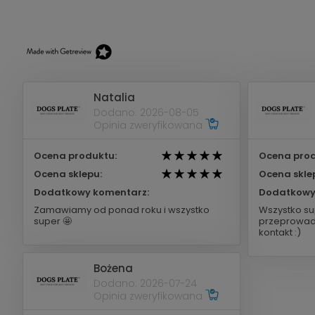
Natalia
Dodano: 2026-08-05
Opinia zweryfikowana
Ocena produktu:
Ocena prod
Ocena sklepu:
Ocena skle
Dodatkowy komentarz:
Dodatkowy
Zamawiamy od ponad roku i wszystko
Wszystko su
super 🤩
przeprowad
kontakt :)
Bożena
Dodano: 2026-07-24
Opinia zweryfikowana