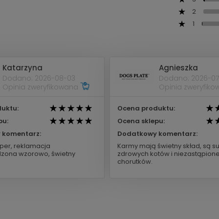
2
1
Katarzyna
Agnieszka
Dodano: 2026-08-03
Dodano: 2026-07
Opinia zweryfikowana
Opinia zweryfik
uktu:
Ocena produktu:
pu:
Ocena sklepu:
 komentarz:
Dodatkowy komentarz:
per, reklamacja
Karmy mają świetny skład, są s
zona wzorowo, świetny
zdrowych kotów i niezastąpione
chorutków.