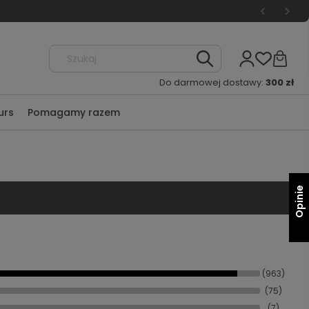
Do darmowej dostawy:
300 zł
urs
Pomagamy razem
Opinie
(963)
(75)
(7)