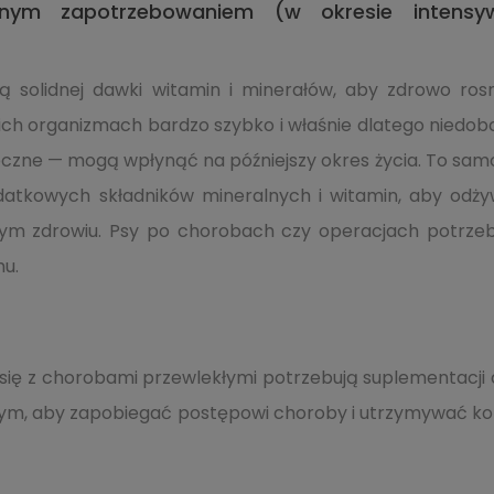
nym zapotrzebowaniem (w okresie intensywne
ą solidnej dawki witamin i minerałów, aby zdrowo rosną
 ich organizmach bardzo szybko i właśnie dlatego niedob
eczne — mogą wpłynąć na późniejszy okres życia. To samo
datkowych składników mineralnych i witamin, aby odż
ym zdrowiu. Psy po chorobach czy operacjach potrze
u.
się z chorobami przewlekłymi potrzebują suplementacji
, aby zapobiegać postępowi choroby i utrzymywać kond