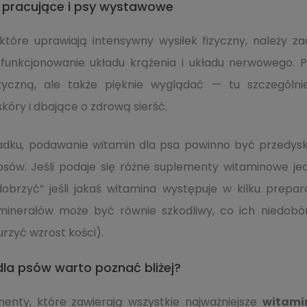
y pracujące i psy wystawowe
tóre uprawiają intensywny wysiłek fizyczny, należy z
funkcjonowanie układu krążenia i układu nerwowego.
izyczną, ale także pięknie wyglądać — tu szczegól
kóry i dbające o zdrową sierść.
padku, podawanie witamin dla psa powinno być przedysk
 psów. Jeśli podaje się różne suplementy witaminowe je
edobrzyć” jeśli jakaś witamina występuje w kilku prep
minerałów może być równie szkodliwy, co ich niedobór 
rzyć wzrost kości).
la psów warto poznać bliżej?
nty, które zawierają wszystkie najważniejsze
witami