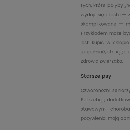
tych, które jadłyby „
wydaje się proste — w
skomplikowane — mię
Przykładem może być
jest kupić w sklepi
uzupełniać, stosując
zdrowia zwierzaka.
Starsze psy
Czworonożni seniorz
Potrzebują dodatkow
stawowym, chorobam
pożywienia, mają obn