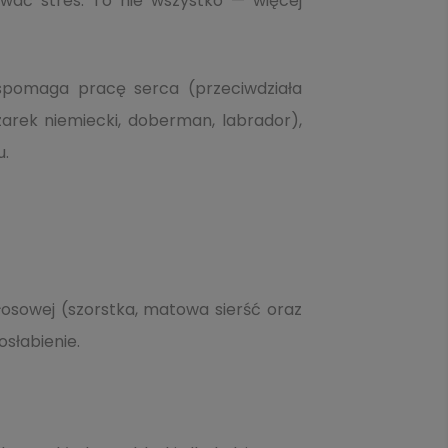
ać stres. To nie wszystko — więcej
spomaga pracę serca (przeciwdziała
zarek niemiecki, doberman, labrador),
u.
osowej (szorstka, matowa sierść oraz
słabienie.