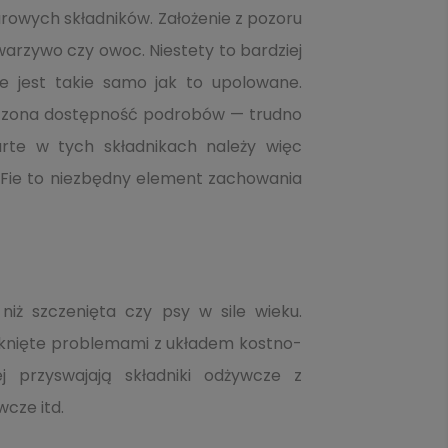
surowych składników. Założenie z pozoru
 warzywo czy owoc. Niestety to bardziej
e jest takie samo jak to upolowane.
iczona dostępność podrobów — trudno
arte w tych składnikach należy więc
Fie to niezbędny element zachowania
iż szczenięta czy psy w sile wieku.
tknięte problemami z układem kostno-
j przyswajają składniki odżywcze z
cze itd.