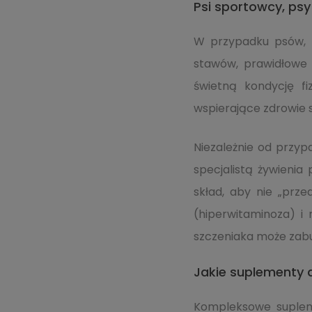
Psi sportowcy, ps
W przypadku psów, k
stawów, prawidłowe 
świetną kondycję f
wspierające zdrowie s
Niezależnie od przy
specjalistą żywienia
skład, aby nie „prz
(hiperwitaminoza) i 
szczeniaka może zabu
Jakie suplementy d
Kompleksowe supleme