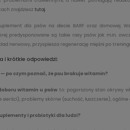
z problemami trawiennymi, a nawet pomagają redukow
kach znajdziesz
tutaj
.
suplement dla psów na diecie BARF oraz domowej. W
tórej predysponowane są takie rasy psów jak m.in. owc
ład nerwowy, przyspiesza regenerację mięśni po trening
a i krótkie odpowiedzi:
 — po czym poznać, że psu brakuje witamin?
doboru witamin u psów
to: pogorszony stan okrywy wł
ierści), problemy skórne (suchość, łuszczenie), ogólne o
uplementy i probiotyki dla ludzi?