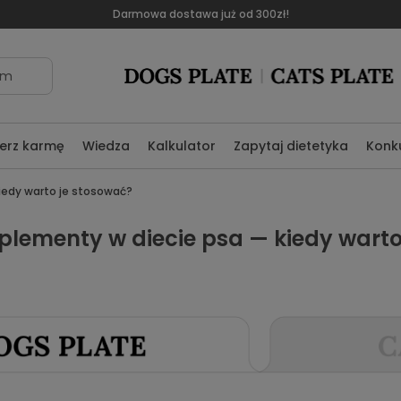
Darmowa dostawa już od 300zł!
om
erz karmę
Wiedza
Kalkulator
Zapytaj dietetyka
Konk
iedy warto je stosować?
plementy w diecie psa — kiedy warto