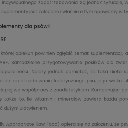
 indywidualnego zapotrzebowania. Są jednak sytuacje, w 
 suplementy jest zalecane i właśnie o tym opowiemy w ty
plementy dla psów?
ARF
 której opiekun powinien zgłębić temat suplementacji, 
RF. Samodzielne przygotowywanie posiłków dla zwier
popularności. Należy jednak pamiętać, że taka dieta s
na do zapotrzebowania kalorycznego psa, jego wieku, 
jlepiej we współpracy z zoodietetykiem. Komponując posił
także to, ile witamin i minerałów zawiera każda porcj
 dużym ułatwieniem.
lly Appropriate Raw Food) opiera się na założeniu, że ps