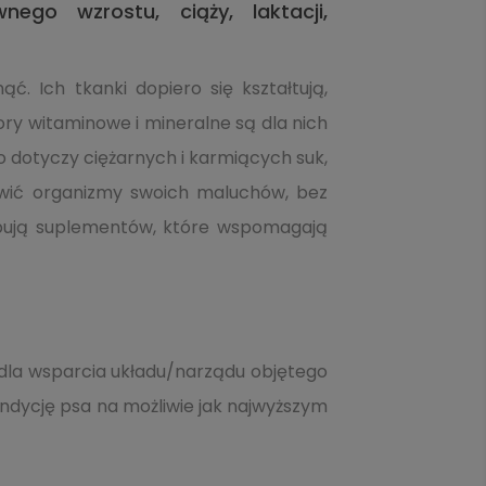
go wzrostu, ciąży, laktacji,
ć. Ich tkanki dopiero się kształtują,
ory witaminowe i mineralne są dla nich
 dotyczy ciężarnych i karmiących suk,
ywić organizmy swoich maluchów, bez
bują suplementów, które wspomagają
 dla wsparcia układu/narządu objętego
ycję psa na możliwie jak najwyższym