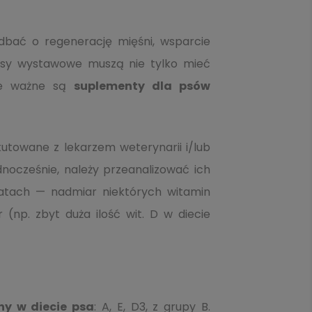
adbać o regenerację mięśni, wsparcie
 Psy wystawowe muszą nie tylko mieć
nie ważne są
suplementy dla psów
utowane z lekarzem weterynarii i/lub
dnocześnie, należy przeanalizować ich
aratach — nadmiar niektórych witamin
(np. zbyt duża ilość wit. D w diecie
ny w diecie psa
: A, E, D3, z grupy B.