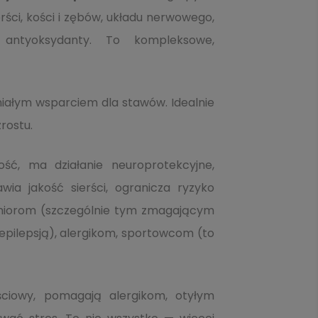
ści, kości i zębów, układu nerwowego,
 antyoksydanty. To kompleksowe,
iałym wsparciem dla stawów. Idealnie
rostu.
ść, ma działanie neuroprotekcyjne,
ia jakość sierści, ogranicza ryzyko
eniorom (szczególnie tym zmagającym
pilepsją), alergikom, sportowcom (to
ościowy, pomagają alergikom, otyłym