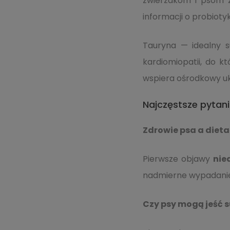
zwierzakom i psom 
informacji o probioty
Tauryna — idealny 
kardiomiopatii, do k
wspiera ośrodkowy uk
Najczęstsze pytani
Zdrowie psa a dieta
Pierwsze objawy
nie
nadmierne wypadanie s
Czy psy mogą jeść s