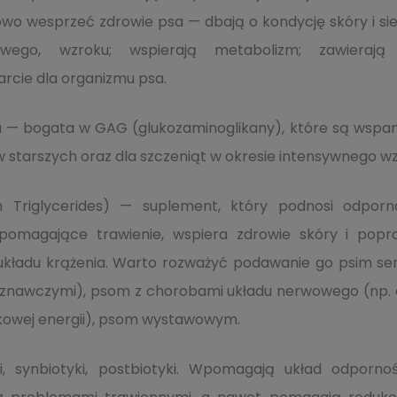
 wesprzeć zdrowie psa — dbają o kondycję skóry i sier
owego, wzroku; wspierają metabolizm; zawierają
rcie dla organizmu psa.
 — bogata w GAG (glukozaminoglikany), które są wspan
w starszych oraz dla szczeniąt w okresie intensywnego wz
Triglycerides) — suplement, który podnosi odporno
pomagające trawienie, wspiera zdrowie skóry i popraw
układu krążenia. Warto rozważyć podawanie go psim s
oznawczymi), psom z chorobami układu nerwowego (np. e
kowej energii), psom wystawowym.
yki, synbiotyki, postbiotyki. Wpomagają układ odporn