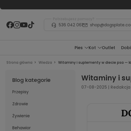
Potrzebujesz pomocy?
536 042 061
shop@dogsplate.c
Pies
Kot
Outlet
Dobi
Strona główna
Wiedza
Witaminy i suplementy w diecie psa — k
Witaminy i su
Blog kategorie
07-08-2025 | Redakcja
Przepisy
Zdrowie
Żywienie
Behawior