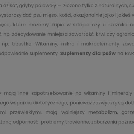
na dziko”, gdyby polowały — złożone tylko z naturalnych, 
ystarczy dać psu mięso, kości, okazjonalnie jajko i jakieś
so, które możemy kupić w sklepie czy u rzeźnika ni
 np. zdecydowanie mniejsza zawartość krwi czy ogran
e np. trzustkę. Witaminy, mikro i makroelementy zaw
 odpowiednie suplementy.
Suplementy dla psów
na BAR
y mają inne zapotrzebowanie na witaminy i minerały n
ego wsparcia dietetycznego, ponieważ zazwyczaj są do
i przewlekłymi, mają wolniejszy metabolizm, gorze
iżoną odporność, problemy trawienne, zaburzenia poznaw