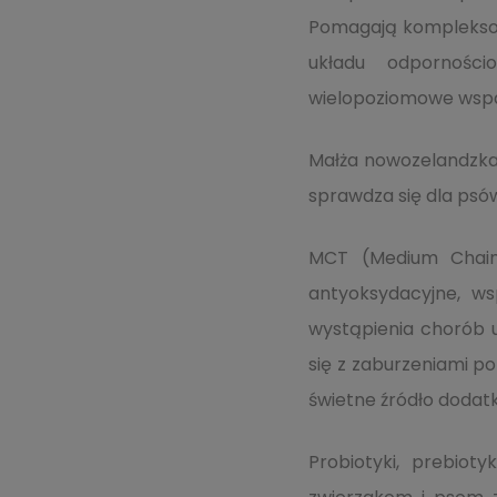
Pomagają kompleksowo
układu odporności
wielopoziomowe wspa
Małża nowozelandzka
sprawdza się dla psó
MCT (Medium Chain 
antyoksydacyjne, ws
wystąpienia chorób 
się z zaburzeniami p
świetne źródło dodat
Probiotyki, prebiot