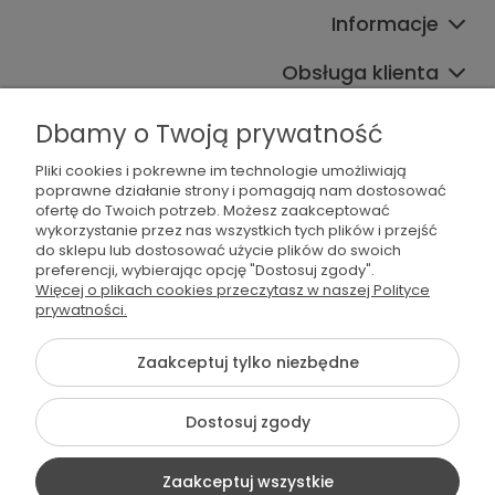
Informacje
Obsługa klienta
Współpraca
Dbamy o Twoją prywatność
Pliki cookies i pokrewne im technologie umożliwiają
poprawne działanie strony i pomagają nam dostosować
ofertę do Twoich potrzeb. Możesz zaakceptować
wykorzystanie przez nas wszystkich tych plików i przejść
do sklepu lub dostosować użycie plików do swoich
preferencji, wybierając opcję "Dostosuj zgody".
536 042 061
Więcej o plikach cookies przeczytasz w naszej Polityce
prywatności.
shop@dogsplate.com
Zaakceptuj tylko niezbędne
©2026 Wszelkie Prawa Zastrzeżone | Dogs Plate
Dostosuj zgody
Szablon Flex by
Ecommercy
Zaakceptuj wszystkie