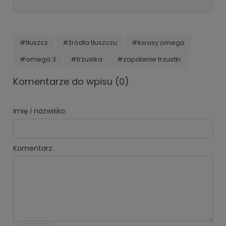
#tłuszcz
#źródła tłuszczu
#kwasy omega
#omega 3
#trzustka
#zapalenie trzustki
Komentarze do wpisu (0)
Imię i nazwisko:
Komentarz: