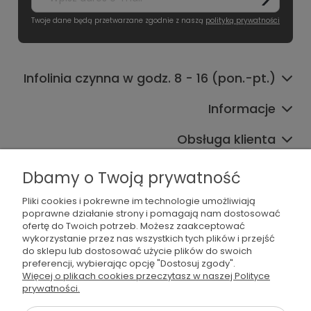
Twoje dane będą przetwarzane zgodnie z naszą
polityką prywatności
Infolinia czynna w godz. 8 - 16 (pon.-pt.)
Informacje
Obsługa klienta
Współpraca
Dbamy o Twoją prywatność
Pliki cookies i pokrewne im technologie umożliwiają
poprawne działanie strony i pomagają nam dostosować
ofertę do Twoich potrzeb. Możesz zaakceptować
wykorzystanie przez nas wszystkich tych plików i przejść
do sklepu lub dostosować użycie plików do swoich
preferencji, wybierając opcję "Dostosuj zgody".
536 042 061
Więcej o plikach cookies przeczytasz w naszej Polityce
prywatności.
shop@dogsplate.com