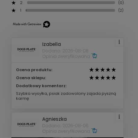
2
(0)
1
(2)
Izabella
Dodano: 2026-08-08
Opinia zweryfikowana
Ocena produktu:
Ocena sklepu:
Dodatkowy komentarz:
Szybka wysyłka, psiak zadowolony zajada pyszną
karmę
Agnieszka
Dodano: 2026-08-06
Opinia zweryfikowana