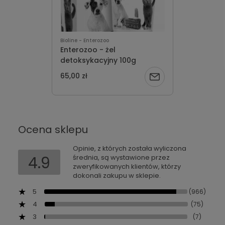
Bioline - Enterozoo
Enterozoo - żel
detoksykacyjny 100g
65,00 zł
Powiadom
o
dostępności
Ocena sklepu
Opinie, z których została wyliczona
4.9
średnia, są wystawione przez
zweryfikowanych klientów, którzy
dokonali zakupu w sklepie.
5
(966)
4
(75)
3
(7)