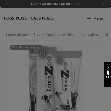
Darmowa dostawa już od 300zł!
Strona główna
Pies
Suplementy i oleje
Na trawienie
Ent
Produkt niedostępny
Opinie