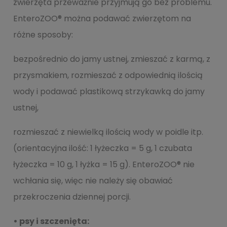
zwierzęta przeważnie przyjmują go bez problemu.
EnteroZOO® można podawać zwierzętom na
różne sposoby:
bezpośrednio do jamy ustnej, zmieszać z karmą, z
przysmakiem, rozmieszać z odpowiednią ilością
wody i podawać plastikową strzykawką do jamy
ustnej,
rozmieszać z niewielką ilością wody w poidle itp.
(orientacyjna ilość: 1 łyżeczka = 5 g, 1 czubata
łyżeczka = 10 g, 1 łyżka = 15 g). EnteroZOO® nie
wchłania się, więc nie należy się obawiać
przekroczenia dziennej porcji.
• psy i szczenięta: