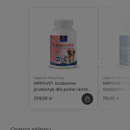
HippoVet Pharmacy
HippoVet Pharma
HIPPOVET Azobiome
HIPPOVET Ul
probiotyk dla psów i kotów
Cat&DOG- n
– wsparcie w terapii chorób
układu pok
239,00 zł
115,00 zł
nerek 50kaps
psów i kotó
Ocena sklepu