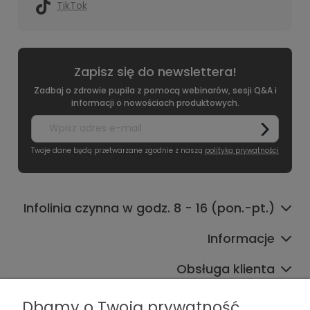
TikTok
Zapisz się do newslettera!
Zadbaj o zdrowie pupila z pomocą webinarów, sesji Q&A i
informacji o nowościach produktowych.
Twoje dane będą przetwarzane zgodnie z naszą
polityką prywatności
Infolinia czynna w godz. 8 - 16 (pon.-pt.)
Informacje
Obsługa klienta
Współpraca
Dbamy o Twoją prywatność