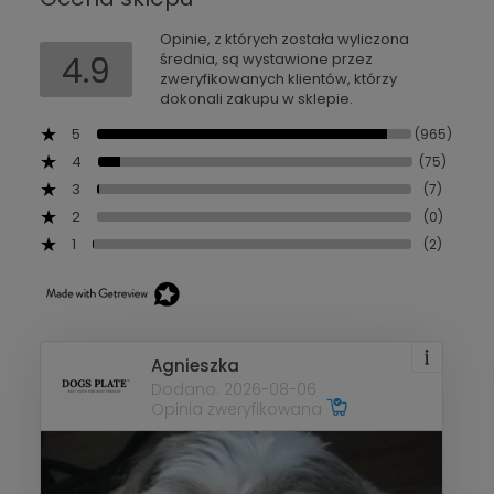
Opinie, z których została wyliczona
4.9
średnia, są wystawione przez
zweryfikowanych klientów, którzy
dokonali zakupu w sklepie.
5
(965)
4
(75)
3
(7)
2
(0)
1
(2)
Agnieszka
Dodano: 2026-08-06
Opinia zweryfikowana