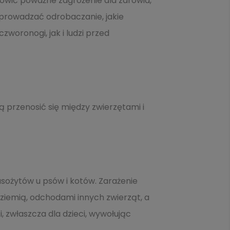
anowić poważne zagrożenie dla zdrowia,
rzeprowadzać odrobaczanie, jakie
zworonogi, jak i ludzi przed
 przenosić się między zwierzętami i
asożytów u psów i kotów. Zarażenie
iemią, odchodami innych zwierząt, a
, zwłaszcza dla dzieci, wywołując