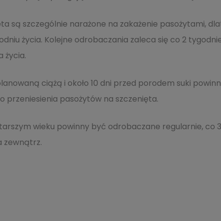
ięta są szczególnie narażone na zakażenie pasożytami, d
godniu życia. Kolejne odrobaczania zaleca się co 2 tygodnie
a życia.
 planowaną ciążą i około 10 dni przed porodem suki powi
o przeniesienia pasożytów na szczenięta.
starszym wieku powinny być odrobaczane regularnie, co 3-
 zewnątrz.