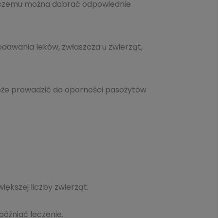
ki czemu można dobrać odpowiednie
dawania leków, zwłaszcza u zwierząt,
może prowadzić do oporności pasożytów
ększej liczby zwierząt.
óźniać leczenie.