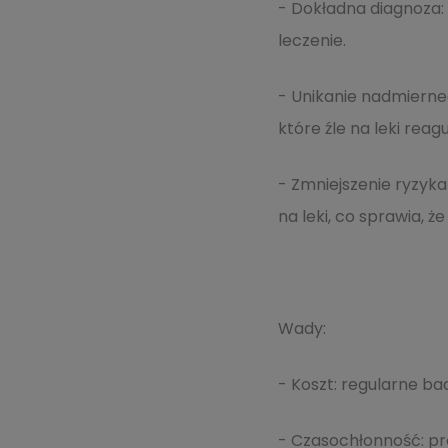
- Dokładna diagnoza:
leczenie.
- Unikanie nadmierne
które źle na leki reagu
- Zmniejszenie ryzyk
na leki, co sprawia, że
Wady:
- Koszt: regularne ba
- Czasochłonność: pr