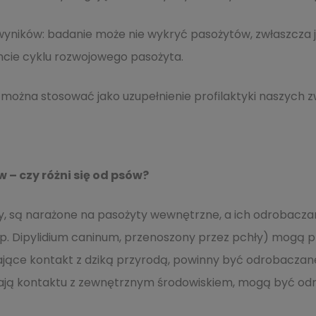
wyników: badanie może nie wykryć pasożytów, zwłaszcza j
ie cyklu rozwojowego pasożyta.
można stosować jako uzupełnienie profilaktyki naszych zwi
– czy różni się od psów?
y, są narażone na pasożyty wewnętrzne, a ich odrobaczani
(np. Dipylidium caninum, przenoszony przez pchły) mogą prz
ące kontakt z dziką przyrodą, powinny być odrobaczane
ją kontaktu z zewnętrznym środowiskiem, mogą być odro