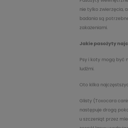
Pasożyty wewnętrzne, 
nie tylko zwierzęcia, 
badania są potrzebne,
zakażeniami.
Jakie pasożyty najc
Psy i koty mogą być 
ludźmi.
Oto kilka najczęstszyc
Glisty (Toxocara cani
następuje drogą poka
u szczeniąt przez mle