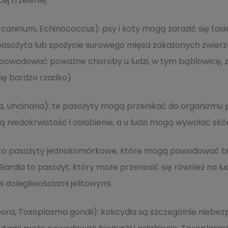
ej trzewnej.
 caninum, Echinococcus): psy i koty mogą zarazić się ta
asożyta lub spożycie surowego mięsa zakażonych zwierzą
owodować poważne choroby u ludzi, w tym bąblowicę, z
ię bardzo rzadko)
a, Uncinaria): te pasożyty mogą przenikać do organizmu p
niedokrwistość i osłabienie, a u ludzi mogą wywołać sk
ą to pasożyty jednokomórkowe, które mogą powodować bi
Giardia to pasożyt, który może przenosić się również na l
i dolegliwościami jelitowymi.
ra, Toxoplasma gondii): kokcydia są szczególnie niebezp