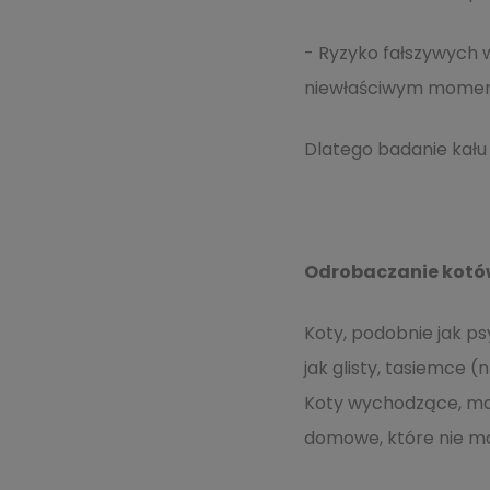
- Ryzyko fałszywych 
niewłaściwym momenc
Dlatego badanie kału 
Odrobaczanie kotów 
Koty, podobnie jak ps
jak glisty, tasiemce 
Koty wychodzące, maj
domowe, które nie ma