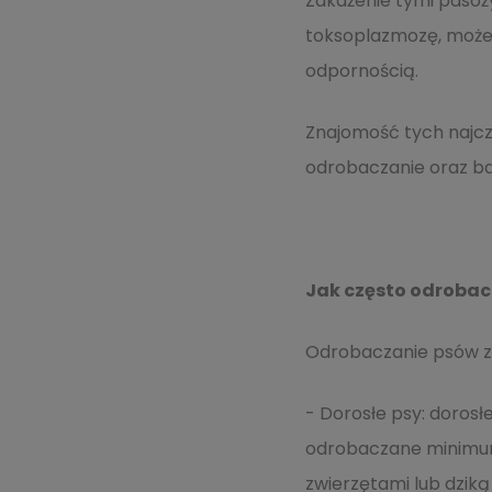
Zakażenie tymi pasoż
toksoplazmozę, może b
odpornością.
Znajomość tych najczę
odrobaczanie oraz bad
Jak często odrobac
Odrobaczanie psów za
- Dorosłe psy: dorosł
odrobaczane minimum 
zwierzętami lub dzik