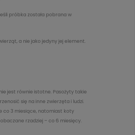
eśli próbka została pobrana w
erząt, a nie jako jedyny jej element.
e jest równie istotne. Pasożyty takie
enosić się na inne zwierzęta i ludzi.
 co 3 miesiące, natomiast koty
baczane rzadziej – co 6 miesięcy.