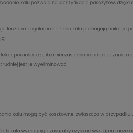
 badanie kału pozwala na identyfikację pasożytów, dzię
go leczenia: regularne badania kału pomagają uniknąć po
ją.
a lekooporności: częste i nieuzasadnione odrobaczanie 
 trudniej jest je wyeliminować.
dania kału mogą być kosztowne, zwłaszcza w przypadku wi
óbki kału wymagają czasu, aby uzyskać wyniki, co może op