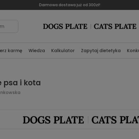
Darmowa dostawa już od 300zł!
om
erz karmę
Wiedza
Kalkulator
Zapytaj dietetyka
Konk
 psa i kota
Sankowska