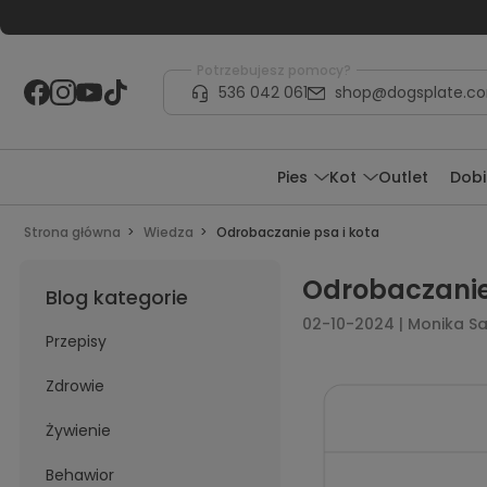
Potrzebujesz pomocy?
536 042 061
shop@dogsplate.c
Pies
Kot
Outlet
Dobi
Strona główna
Wiedza
Odrobaczanie psa i kota
Odrobaczanie
Blog kategorie
02-10-2024 | Monika 
Przepisy
Zdrowie
Żywienie
Behawior