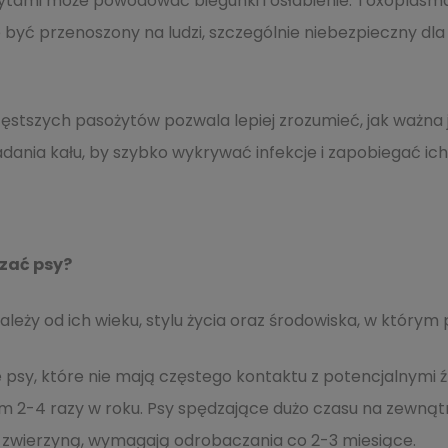
ytami może powodować biegunki i osłabienie. Toxoplasma
yć przenoszony na ludzi, szczególnie niebezpieczny dla 
stszych pasożytów pozwala lepiej zrozumieć, jak ważna j
ania kału, by szybko wykrywać infekcje i zapobiegać ich 
zać psy?
leży od ich wieku, stylu życia oraz środowiska, w którym
e psy, które nie mają częstego kontaktu z potencjalnymi
2-4 razy w roku. Psy spędzające dużo czasu na zewnątr
ą zwierzyną, wymagają odrobaczania co 2-3 miesiące.