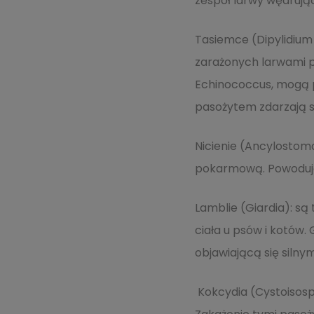
zespół larwy wędrując
Tasiemce (Dipylidium
zarażonych larwami p
Echinococcus, mogą p
pasożytem zdarzają s
Nicienie (Ancylostom
pokarmową. Powodują 
Lamblie (Giardia): s
ciała u psów i kotów. 
objawiającą się silnym
Kokcydia (Cystoisospo