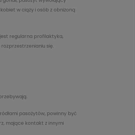
 gondii, pasożyt wywołujący
kobiet w ciąży i osób z obniżoną
est regularna profilaktyka,
rozprzestrzenianiu się.
 przebywają.
 źródłami pasożytów, powinny być
z, mające kontakt z innymi