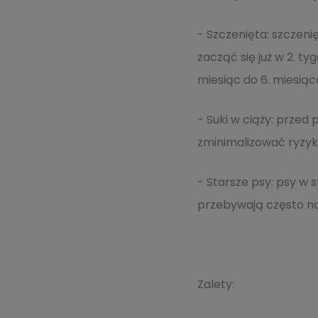
- Szczenięta: szczen
zacząć się już w 2. ty
miesiąc do 6. miesiąc
- Suki w ciąży: przed
zminimalizować ryzyk
- Starsze psy: psy w 
przebywają często na
Zalety: