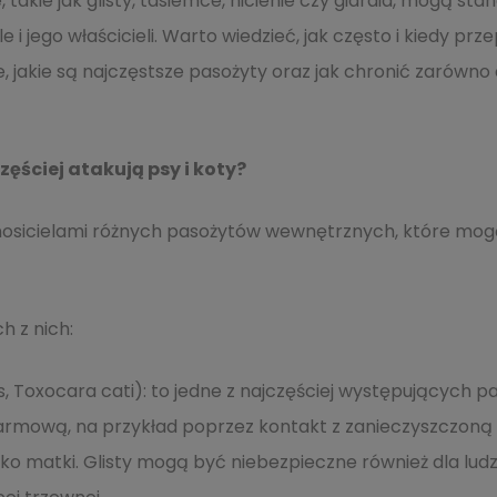
takie jak glisty, tasiemce, nicienie czy giardia, mogą st
ale i jego właścicieli. Warto wiedzieć, jak często i kiedy p
 jakie są najczęstsze pasożyty oraz jak chronić zarówno c
zęściej atakują psy i koty?
nosicielami różnych pasożytów wewnętrznych, które mogą
h z nich:
s, Toxocara cati): to jedne z najczęściej występujących p
rmową, na przykład poprzez kontakt z zanieczyszczoną z
ko matki. Glisty mogą być niebezpieczne również dla ludzi