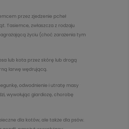
siemcem przez zjedzenie pcheł
t. Tasiemce, zwłaszcza z rodzaju
agrażającą życiu (choć zarażenia tym
sa lub kota przez skórę lub drogą
órną larwę wędrującą.
egunkę, odwodnienie i utratę masy
udzi, wywołując giardiozę, chorobę
ieczne dla kotów, ale także dla psów.