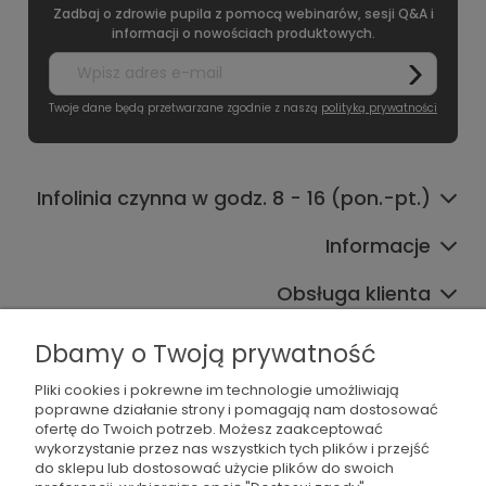
Zadbaj o zdrowie pupila z pomocą webinarów, sesji Q&A i
informacji o nowościach produktowych.
Twoje dane będą przetwarzane zgodnie z naszą
polityką prywatności
Infolinia czynna w godz. 8 - 16 (pon.-pt.)
Informacje
Obsługa klienta
Współpraca
Dbamy o Twoją prywatność
Pliki cookies i pokrewne im technologie umożliwiają
poprawne działanie strony i pomagają nam dostosować
ofertę do Twoich potrzeb. Możesz zaakceptować
wykorzystanie przez nas wszystkich tych plików i przejść
do sklepu lub dostosować użycie plików do swoich