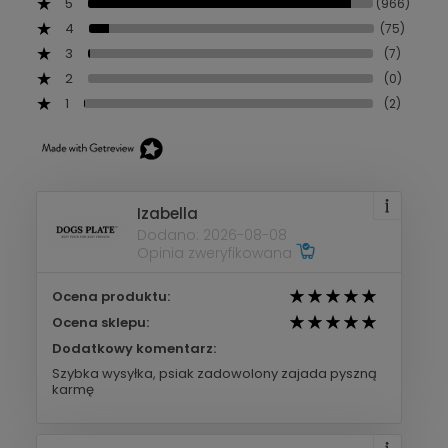
5
(966)
4
(75)
3
(7)
2
(0)
1
(2)
Izabella
Dodano: 2026-08-08
Opinia zweryfikowana
Ocena produktu:
Ocena sklepu:
Dodatkowy komentarz:
Szybka wysyłka, psiak zadowolony zajada pyszną
karmę