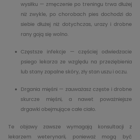
wysiłku — zmęczenie po treningu trwa dłużej
niż zwykle, po chorobach pies dochodzi do
siebie dłużej niż dotychczas, urazy i drobne
rany goją się wolno.
Częstsze infekcje — częściej odwiedzacie
psiego lekarza ze względu na przeziębienia
lub stany zapalne skóry, zły stan uszu i oczu.
Drgania mięśni — zauważasz częste i drobne
skurcze mięśni, a nawet poważniejsze
drgawki obejmujące całe ciało.
Te objawy zawsze wymagają konsultacji z
lekarzem weterynarii, ponieważ mogą być