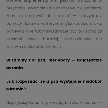
Gotowe
suplementy dla psa
są wskazane w
przypadku wystąpienia niedoborów, ale pamiętaj,
żeby nie stosować ich “na oko” — skorzystaj z
pomocy lekarza weterynarii i/lub zoodietetyka,
ponieważ hiperwitaminoza może być tak samo (a
czasami nawet bardziej) niebezpieczna dla
zdrowia niż niedobór witamin.
Witaminy dla psa, niedobory — najczęstsze
pytania
Jak rozpoznać, że u psa występuje niedobór
witamin?
Najczęściej widać to po wyglądzie skóry i sierści —