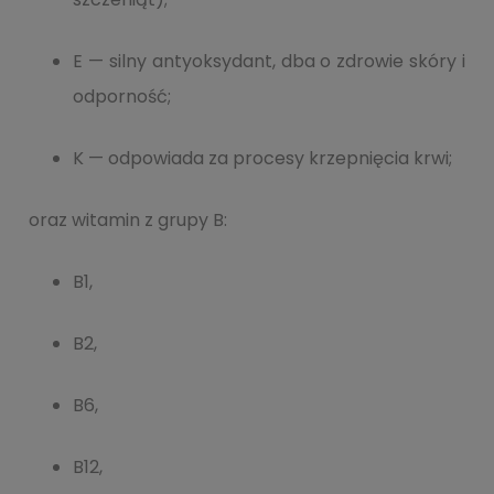
E — silny antyoksydant, dba o zdrowie skóry i
odporność;
K — odpowiada za procesy krzepnięcia krwi;
oraz witamin z grupy B:
B1,
B2,
B6,
B12,