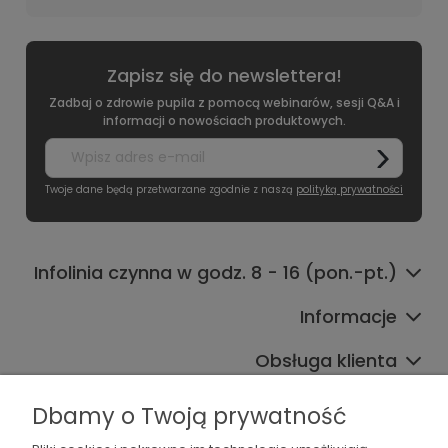
Zapisz się do newslettera!
Zadbaj o zdrowie pupila z pomocą webinarów, sesji Q&A i
informacji o nowościach produktowych.
Twoje dane będą przetwarzane zgodnie z naszą
polityką prywatności
Infolinia czynna w godz. 8 - 16 (pon.-pt.)
Informacje
Obsługa klienta
Współpraca
Dbamy o Twoją prywatność