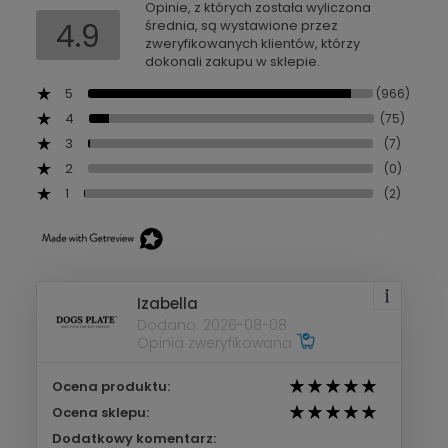
Opinie, z których została wyliczona
4.9
średnia, są wystawione przez
zweryfikowanych klientów, którzy
dokonali zakupu w sklepie.
5
(966)
4
(75)
3
(7)
2
(0)
1
(2)
Izabella
Dodano: 2026-08-08
Opinia zweryfikowana
Ocena produktu:
Ocena sklepu:
Dodatkowy komentarz: