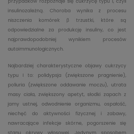
przypadków rozpoznaje się cukrzycę typu I, czyli
insulinozależną. Choroba wynika z procesu
niszczenia komórek β trzustki, które są
odpowiedzialne za produkcję insuliny, co jest
najprawdopodobniej wynikiem procesów
autoimmunologicznych.
Najbardziej charakterystyczne objawy cukrzycy
typu I to: polidypsja (zwiększone pragnienie),
poliuria (zwiększone oddawanie moczu), utrata
masy ciała, zwiększony apetyt, słodki zapach z
jamy ustnej, odwodnienie organizmu, ospałość,
niechęć do aktywności fizycznej i zabawy,
nawracające infekcje skórne, pogorszenie się
stanu okrywy włosowej. Jedynym sposobem