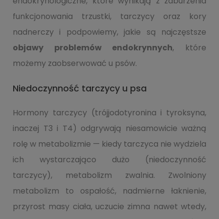
endokrynologiczne, które wynikają z zaburzenia
funkcjonowania trzustki, tarczycy oraz kory
nadnerczy i podpowiemy, jakie są najczęstsze
objawy problemów endokrynnych
, które
możemy zaobserwować u psów.
Niedoczynność tarczycy u psa
Hormony tarczycy (trójjodotyronina i tyroksyna,
inaczej T3 i T4) odgrywają niesamowicie ważną
rolę w metabolizmie — kiedy tarczyca nie wydziela
ich wystarczająco dużo (niedoczynność
tarczycy), metabolizm zwalnia. Zwolniony
metabolizm to ospałość, nadmierne łaknienie,
przyrost masy ciała, uczucie zimna nawet wtedy,