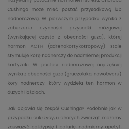
nazywamy potocznie hormonem stresu. Choroba
Cushinga może mieć postać przysadkową lub
nadnerczową. W pierwszym przypadku wynika z
zaburzenia czynności przysadki mózgowej
(wynikającej często z obecności guza), której
hormon ACTH (adrenokortykotropowy) stale
stymuluje korę nadnerczy do nadmiernej produkcji
kortyzolu. W postaci nadnerczowej najczęściej
wynika z obecności guza (gruczolaka, nowotworu)
kory nadnerczy, który wydziela ten hormon w
dużych ilościach.
Jak objawia się zespół Cushinga? Podobnie jak w
przypadku cukrzycy, u chorych zwierząt możemy
zauważyć polidypsję i poliurię, nadmierny apetyt,