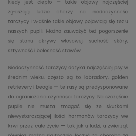
kiedy jest ciepło — takie objawy najczęściej
zgłaszają ludzie chorzy na niedoczynność
tarczycy i właśnie takie objawy pojawiają się też u
naszych pupili. Można zauważyć też pogorszenie
się stanu okrywy włosowej, suchość skóry,
sztywność i bolesność stawów.
Niedoczynność tarczycy dotyka najczęściej psy w
średnim wieku, często są to labradory, golden
retrievery i beagle — te rasy są predysponowane
do ograniczenia czynności tarczycy. Na szczęście
pupile nie muszą zmagać się ze skutkami
niewystarczającej ilości hormonów tarczycy we
krwi przez całe życie — tak jak u ludzi, u zwierząt
również można skutecznie leczyć tę chorobę za