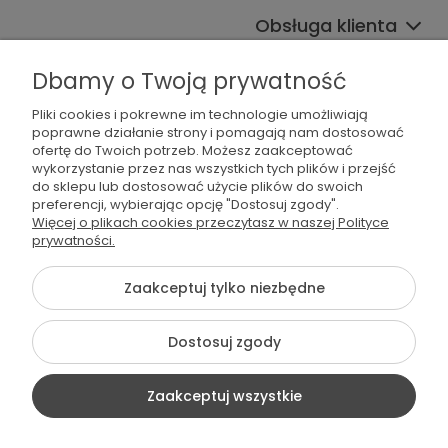
Obsługa klienta
Współpraca
Dbamy o Twoją prywatność
Pliki cookies i pokrewne im technologie umożliwiają
poprawne działanie strony i pomagają nam dostosować
ofertę do Twoich potrzeb. Możesz zaakceptować
wykorzystanie przez nas wszystkich tych plików i przejść
do sklepu lub dostosować użycie plików do swoich
preferencji, wybierając opcję "Dostosuj zgody".
536 042 061
Więcej o plikach cookies przeczytasz w naszej Polityce
prywatności.
shop@dogsplate.com
Zaakceptuj tylko niezbędne
©2026 Wszelkie Prawa Zastrzeżone | Dogs Plate
Dostosuj zgody
Szablon Flex by
Ecommercy
Zaakceptuj wszystkie