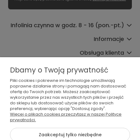
Infolinia czynna w godz. 8 - 16 (pon.-pt.)
Informacje
Obsługa klienta
Współpraca
Dbamy o Twoją prywatność
Pliki cookies i pokrewne im technologie umożliwiają
poprawne działanie strony i pomagają nam dostosować
ofertę do Twoich potrzeb. Możesz zaakceptować
wykorzystanie przez nas wszystkich tych plików i przejść
do sklepu lub dostosować użycie plików do swoich
preferencji, wybierając opcję "Dostosuj zgody".
536 042 061
Więcej o plikach cookies przeczytasz w naszej Polityce
prywatności.
shop@dogsplate.com
Zaakceptuj tylko niezbędne