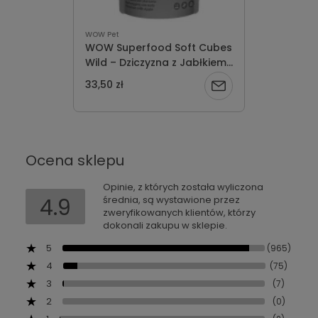
WOW Pet
WOW Superfood Soft Cubes
Wild – Dziczyzna z Jabłkiem
Miękkie Przysmaki dla psa
33,50 zł
Powiadom
150g
o
dostępności
Ocena sklepu
Opinie, z których została wyliczona
4.9
średnia, są wystawione przez
zweryfikowanych klientów, którzy
dokonali zakupu w sklepie.
5
(965)
4
(75)
3
(7)
2
(0)