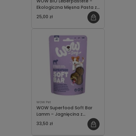
WOW BIO Leberpastete –
Ekologiczna Mięsna Pasta z
Wątróbką 80g
25,00 zł
WOW Pet
WOW Superfood Soft Bar
Lamm – Jagnięcina z
Buraczkami Miękkie
33,50 zł
Przysmaki dla Psa 150g