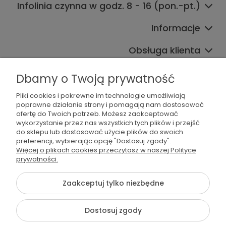
Infolinia czynna w godz. 8 - 16 (pon.-pt.)
Informacje
Obsługa klienta
Współpraca
Dbamy o Twoją prywatność
Pliki cookies i pokrewne im technologie umożliwiają
poprawne działanie strony i pomagają nam dostosować
ofertę do Twoich potrzeb. Możesz zaakceptować
wykorzystanie przez nas wszystkich tych plików i przejść
do sklepu lub dostosować użycie plików do swoich
preferencji, wybierając opcję "Dostosuj zgody".
536 042 061
Więcej o plikach cookies przeczytasz w naszej Polityce
prywatności.
shop@dogsplate.com
Zaakceptuj tylko niezbędne
©2026 Wszelkie Prawa Zastrzeżone | Dogs Plate
Dostosuj zgody
Szablon Flex by
Ecommercy