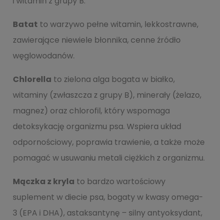
i witamin z grupy B.
Batat
to warzywo pełne witamin, lekkostrawne,
zawierające niewiele błonnika, cenne źródło
węglowodanów.
Chlorella
to zielona alga bogata w białko,
witaminy (zwłaszcza z grupy B), minerały (żelazo,
magnez) oraz chlorofil, który wspomaga
detoksykację organizmu psa. Wspiera układ
odpornościowy, poprawia trawienie, a także może
pomagać w usuwaniu metali ciężkich z organizmu.
Mączka z kryla
to bardzo wartościowy
suplement w diecie psa, bogaty w kwasy omega-
3 (EPA i DHA), astaksantynę – silny antyoksydant,