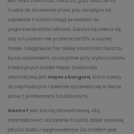
jest niska zawartość tłuszczu, gdyż tłuszcze są
trudne do strawienia przez psy cierpiące na
zapalenie trzustki i mogą prowadzić do
pogorszenia stanu zdrowia. Zazwyczaj zaleca się,
aby ich poziom nie przekraczał 10% w suchej
masie. Osiągnięcie tak niskiej zawartości tłuszczu
bywa wyzwaniem, szczególnie przy wykorzystaniu
tradycyjnych źródeł mięsa. Doskonałą
alternatywą jest
mięso z kangura
, które należy
do najchudszych i świetnie sprawdza się w diecie
psów z problemami trzustkowymi.
Gastro+
jest karmą łatwostrawną, aby
minimalizować obciążenie trzustki, dzięki wysokiej
jakości białku i węglowodanów (tu źródłem jest