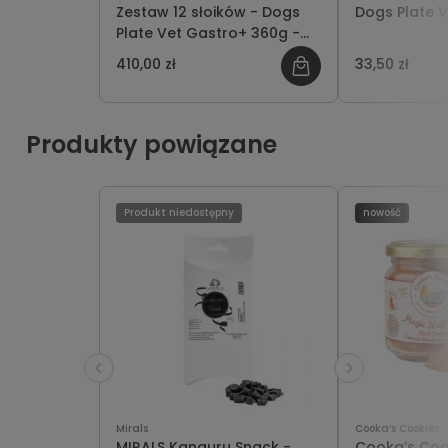
Zestaw 12 słoików - Dogs
Dogs Plate 
Plate Vet Gastro+ 360g -
oszczędzasz 22 PLN
410,00 zł
33,50 zł
Produkty powiązane
Produkt niedostępny
nowość
Mirals
Cooka’s Cookies
MIRALS Kanguru Snack -
Cooka’s Coo