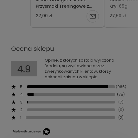
Przysmaki Treningowe z
Kryl 65g
Mięsa Kangura 100g
27,00 zł
27,50 zł
Powiadom
o
dostępności
Ocena sklepu
Opinie, z których została wyliczona
4.9
średnia, są wystawione przez
zweryfikowanych klientów, którzy
dokonali zakupu w sklepie.
5
(966)
4
(75)
3
(7)
2
(0)
1
(2)