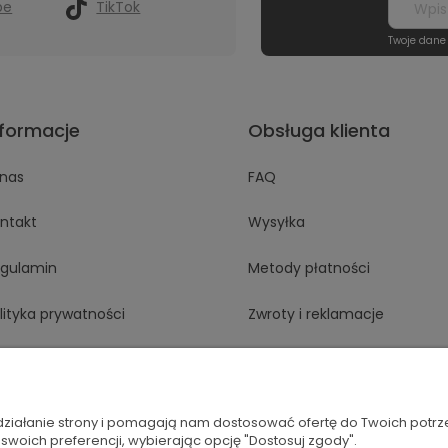
be
TikTok
Twoje dane
nformacje
Obsługa klienta
nas
FAQ
ntakt
Wysyłka
gulamin
Metody płatności
lityka prywatności
Zwroty i reklamacje
Odstąp od umowy tutaj
 działanie strony i pomagają nam dostosować ofertę do Twoich potr
 swoich preferencji, wybierając opcję "Dostosuj zgody".