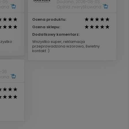
8-05
Dodano: 2026-08-03
owana
Opinia zweryfikowana
Ocena produktu:
Ocena sklepu:
Dodatkowy komentarz:
zystko
Wszystko super, reklamacja
przeprowadzona wzorowo, świetny
kontakt :)
-26
owana