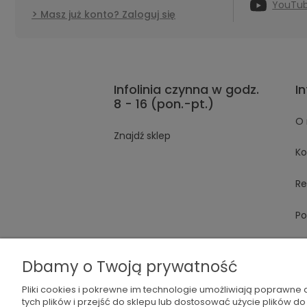
YouTu
Masz już konto? Zaloguj się
Infolinia czynna w godz.
I
8 - 16 (pon.-pt.)
O 
Znajdź sklep
Ko
Re
Po
Dbamy o Twoją prywatność
Pliki cookies i pokrewne im technologie umożliwiają poprawne
tych plików i przejść do sklepu lub dostosować użycie plików do