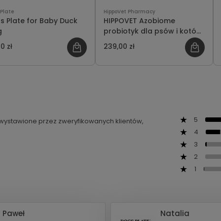
Plate
HippoVet Pharmacy
s Plate for Baby Duck
HIPPOVET Azobiome
g
probiotyk dla psów i kotów
– wsparcie w terapii chorób
0 zł
239,00 zł
nerek 50kaps
5
ą wystawione przez zweryfikowanych klientów,
4
3
2
1
Paweł
Natalia