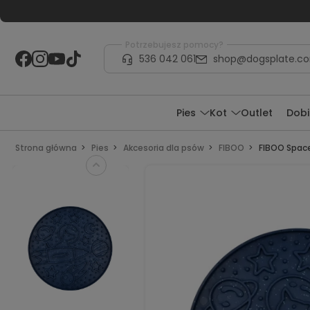
Potrzebujesz pomocy?
536 042 061
shop@dogsplate.c
Pies
Kot
Outlet
Dobi
Strona główna
Pies
Akcesoria dla psów
FIBOO
FIBOO Space