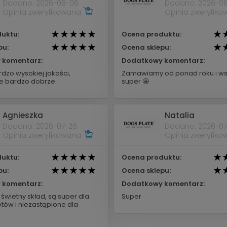
Dodano: 2026-08-06
Dodano: 2026-0
Opinia zweryfikowana
Opinia zweryfik
uktu:
Ocena produktu:
pu:
Ocena sklepu:
 komentarz:
Dodatkowy komentarz:
dzo wysokiej jakości,
Zamawiamy od ponad roku i ws
 bardzo dobrze.
super 🤩
Agnieszka
Natalia
Dodano: 2026-07-26
Dodano: 2026-07
Opinia zweryfikowana
Opinia zweryfik
uktu:
Ocena produktu:
pu:
Ocena sklepu:
 komentarz:
Dodatkowy komentarz:
świetny skład, są super dla
Super
tów i niezastąpione dla