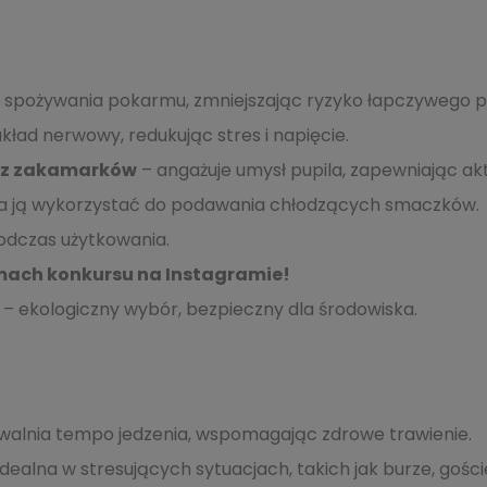
ożywania pokarmu, zmniejszając ryzyko łapczywego poły
kład nerwowy, redukując stres i napięcie.
a z zakamarków
– angażuje umysł pupila, zapewniając ak
na ją wykorzystać do podawania chłodzących smaczków.
odczas użytkowania.
ach konkursu na Instagramie!
– ekologiczny wybór, bezpieczny dla środowiska.
walnia tempo jedzenia, wspomagając zdrowe trawienie.
idealna w stresujących sytuacjach, takich jak burze, gośc