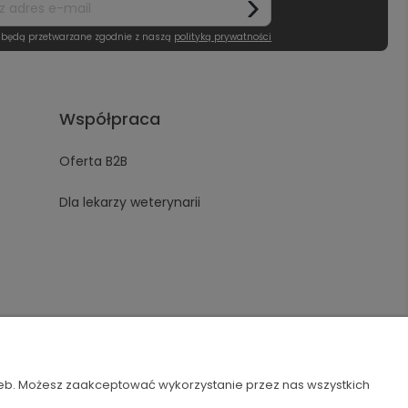
 będą przetwarzane zgodnie z naszą
polityką prywatności
Współpraca
Oferta B2B
Dla lekarzy weterynarii
zeb. Możesz zaakceptować wykorzystanie przez nas wszystkich