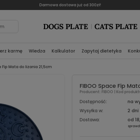
Darmowa dostawa już od 300zł!
om
erz karmę
Wiedza
Kalkulator
Zapytaj dietetyka
Konk
 Fip Mata do lizania 21,5cm
FIBOO Space Fip Mata
Producent:
FIBOO
| Kod produkt
Dostępność:
na w
Wysyłka w:
2 dni
Dostawa:
od 18
sprawd