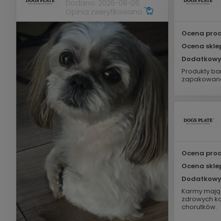
Dodano: 2026-08-06
Opinia zweryfikowana
Ocena prod
Ocena skle
Dodatkowy
Produkty bar
zapakowane
Ocena prod
Ocena skle
Dodatkowy
Karmy mają 
zdrowych ko
chorutków.