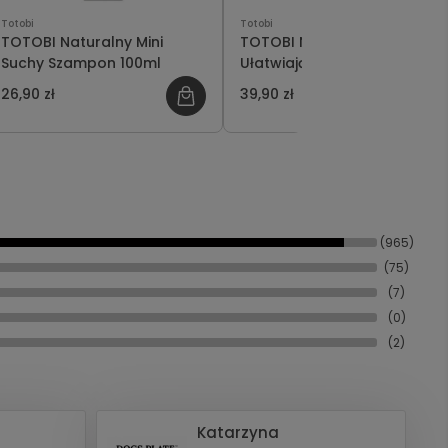
Totobi
Totobi
TOTOBI Naturalny Mini
TOTOBI Naturalna Mgiełka
Suchy Szampon 100ml
Ułatwiająca Rozczesywanie
300ml
26,90 zł
39,90 zł
(965)
(75)
(7)
(0)
(2)
Katarzyna