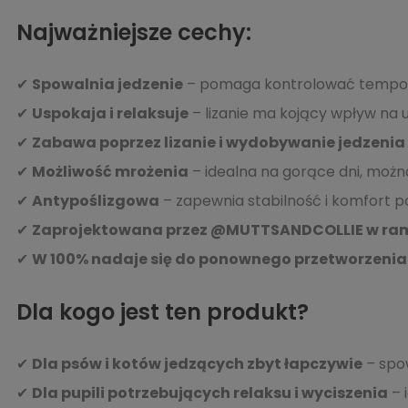
Najważniejsze cechy:
✔
Spowalnia jedzenie
– pomaga kontrolować tempo sp
✔
Uspokaja i relaksuje
– lizanie ma kojący wpływ na u
✔
Zabawa poprzez lizanie i wydobywanie jedzeni
✔
Możliwość mrożenia
– idealna na gorące dni, moż
✔
Antypoślizgowa
– zapewnia stabilność i komfort p
✔
Zaprojektowana przez @MUTTSANDCOLLIE w ram
✔
W 100% nadaje się do ponownego przetworzenia
Dla kogo jest ten produkt?
✔
Dla psów i kotów jedzących zbyt łapczywie
– spo
✔
Dla pupili potrzebujących relaksu i wyciszenia
– 