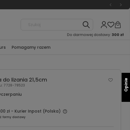
Do darmowej dostawy:
300 zł
urs
Pomagamy razem
 do lizania 21,5cm
Opinie
u:
7728-78523
yczerpaniu
,00 zł
- Kurier Inpost
(Polska)
ź formy dostawy