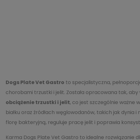
Dogs Plate Vet Gastro
to specjalistyczna, pełnoporc
chorobami trzustki i jelit. Została opracowana tak, a
obciążenie trzustki i jelit
, co jest szczególnie ważn
białku oraz źródłach węglowodanów, takich jak dynia 
florę bakteryjną, reguluje pracę jelit i poprawia konsys
Karma Dogs Plate Vet Gastro to idealne rozwiązanie d