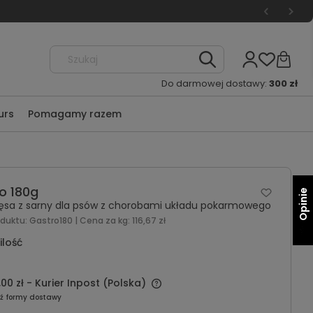
Do darmowej dostawy:
300 zł
urs
Pomagamy razem
o 180g
Opinie
ięsa z sarny dla psów z chorobami układu pokarmowego
oduktu:
Gastro180
| Cena za kg:
116,67 zł
ilość
,00 zł
- Kurier Inpost
(Polska)
ź formy dostawy