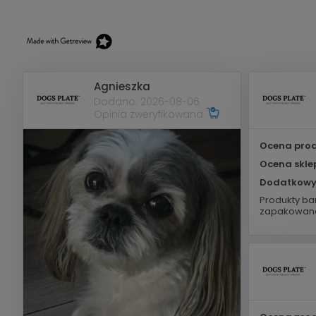
Agnieszka
Dodano: 2026-08-06
Opinia zweryfikowana
Ocena prod
Ocena skle
Dodatkowy
Produkty bar
zapakowane