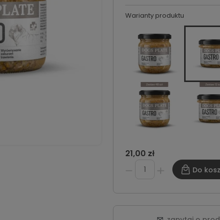
Warianty produktu
21,00 zł
Do kos
zapytaj o pro