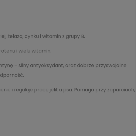
ej, żelaza, cynku i witamin z grupy B.
otenu i wielu witamin.
tynę – silny antyoksydant, oraz dobrze przyswajalne
odporność.
nie i reguluje pracę jelit u psa. Pomaga przy zaparciach,