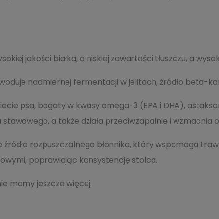
iej jakości białka, o niskiej zawartości tłuszczu, a wysoki
oduje nadmiernej fermentacji w jelitach, źródło beta-kar
ecie psa, bogaty w kwasy omega-3 (EPA i DHA), astaksan
adu stawowego, a także działa przeciwzapalnie i wzmacnia 
lne źródło rozpuszczalnego błonnika, który wspomaga trawie
owymi, poprawiając konsystencję stolca.
mie mamy jeszcze więcej.