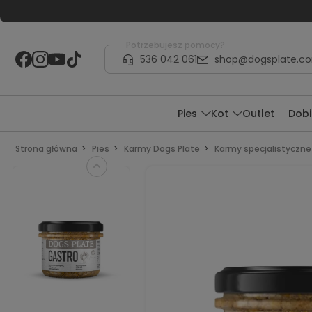
Potrzebujesz pomocy?
536 042 061
shop@dogsplate.c
Pies
Kot
Outlet
Dobi
Strona główna
Pies
Karmy Dogs Plate
Karmy specjalistyczne