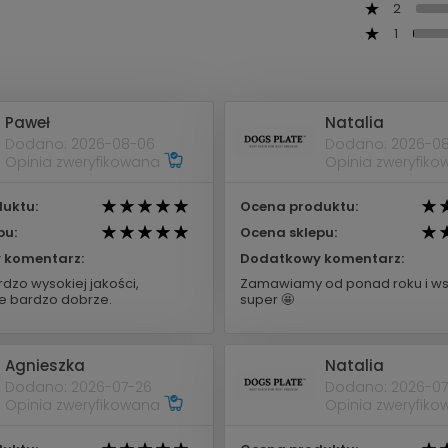
2
1
Paweł
Natalia
Dodano: 2026-08-06
Dodano: 2026-0
Opinia zweryfikowana
Opinia zweryfik
uktu:
Ocena produktu:
pu:
Ocena sklepu:
 komentarz:
Dodatkowy komentarz:
dzo wysokiej jakości,
Zamawiamy od ponad roku i ws
 bardzo dobrze.
super 🤩
Agnieszka
Natalia
Dodano: 2026-07-26
Dodano: 2026-07
Opinia zweryfikowana
Opinia zweryfik