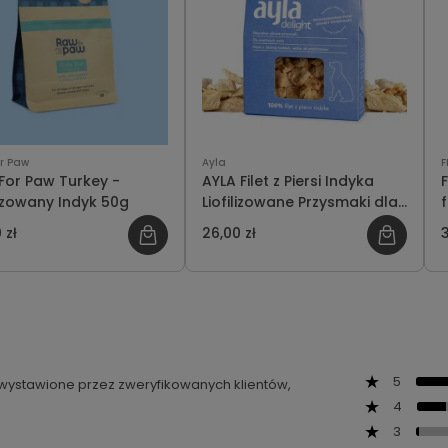
r Paw
Ayla
F
For Paw Turkey -
AYLA Filet z Piersi Indyka
F
lizowany Indyk 50g
Liofilizowane Przysmaki dla
Psa 28g
 zł
26,00 zł
3
5
ą wystawione przez zweryfikowanych klientów,
4
3