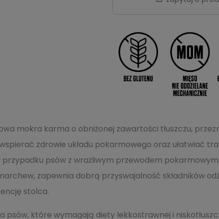
jowa mokra karma o obniżonej zawartości tłuszczu, prze
by wspierać zdrowie układu pokarmowego oraz ułatwiać tra
e w przypadku psów z wrażliwym przewodem pokarmowym. 
i marchew, zapewnia dobrą przyswajalność składników od
tencję stolca.
la psów, które wymagają diety lekkostrawnej i niskotłu