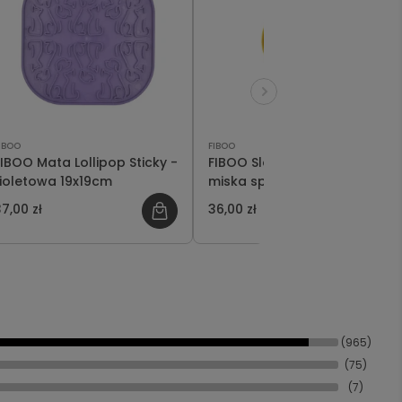
IBOO
FIBOO
IBOO Mata Lollipop Sticky -
FIBOO Slow Fiboowl Mini
fioletowa 19x19cm
miska spowalniająca
jedzenie - żółta 15 cm
7,00 zł
36,00 zł
(965)
(75)
(7)