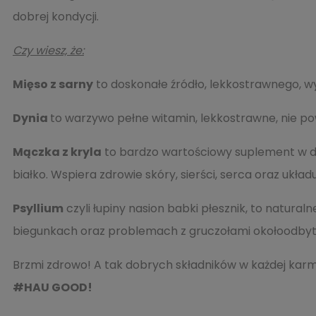
dobrej kondycji.
Czy wiesz, że:
Mięso z sarny
to doskonałe źródło, lekkostrawnego, wysok
Dynia
to warzywo pełne witamin, lekkostrawne, nie pow
Mączka z kryla
to bardzo wartościowy suplement w di
białko. Wspiera zdrowie skóry, sierści, serca oraz ukł
Psyllium
czyli łupiny nasion babki płesznik, to natura
biegunkach oraz problemach z gruczołami okołoodbyt
Brzmi zdrowo! A tak dobrych składników w każdej kar
#HAU GOOD!