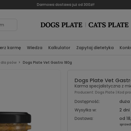
Darmowa dostawa już od 300zł!
om
erz karmę
Wiedza
Kalkulator
Zapytaj dietetyka
Konk
 dla psów
Dogs Plate Vet Gastro 180g
Dogs Plate Vet Gastr
Karma specjalistyczna z m
Producent:
Dogs Plate
| Kod pr
Dostępność:
duża 
Wysyłka w:
2 dni
Dostawa:
od 18
sprawd