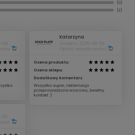
(0)
(2)
Katarzyna
8-05
Dodano: 2026-08-03
owana
Opinia zweryfikowana
Ocena produktu:
Ocena sklepu:
Dodatkowy komentarz:
zystko
Wszystko super, reklamacja
przeprowadzona wzorowo, świetny
kontakt :)
-26
owana