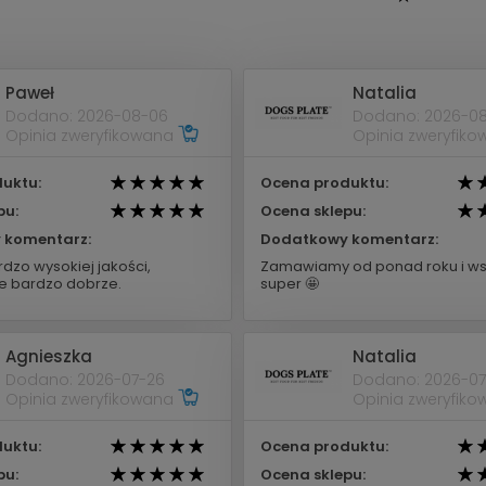
Paweł
Natalia
Dodano: 2026-08-06
Dodano: 2026-0
Opinia zweryfikowana
Opinia zweryfik
uktu:
Ocena produktu:
pu:
Ocena sklepu:
 komentarz:
Dodatkowy komentarz:
dzo wysokiej jakości,
Zamawiamy od ponad roku i ws
 bardzo dobrze.
super 🤩
Agnieszka
Natalia
Dodano: 2026-07-26
Dodano: 2026-07
Opinia zweryfikowana
Opinia zweryfik
uktu:
Ocena produktu:
pu:
Ocena sklepu: