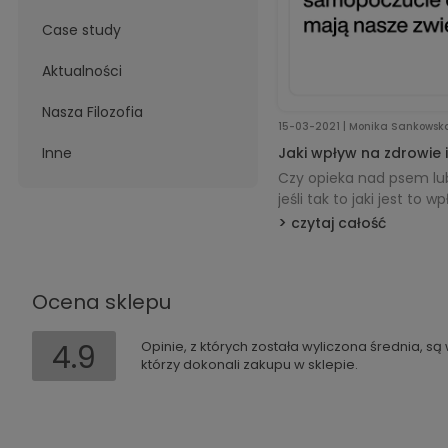
Case study
Aktualności
Nasza Filozofia
15-03-2021 | Monika Sankowsk
Inne
Jaki wpływ na zdrowie
zwierzaki?
Czy opieka nad psem lu
jeśli tak to jaki jest t
znajdziecie poniżej.
czytaj całość
Ocena sklepu
4.9
Opinie, z których została wyliczona średnia, s
którzy dokonali zakupu w sklepie.