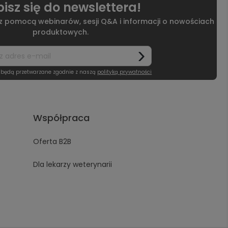
isz się do newslettera!
 z pomocą webinarów, sesji Q&A i informacji o nowościach
produktowych.
 będą przetwarzane zgodnie z naszą
polityką prywatności
Współpraca
Oferta B2B
Dla lekarzy weterynarii