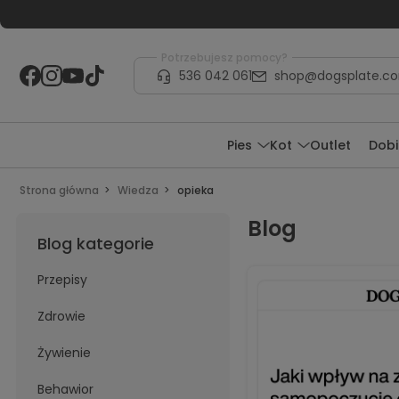
Potrzebujesz pomocy?
536 042 061
shop@dogsplate.c
Pies
Kot
Outlet
Dobi
Strona główna
Wiedza
opieka
Blog
Blog kategorie
Przepisy
Zdrowie
Żywienie
Behawior