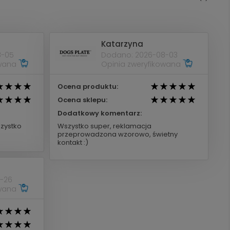
Katarzyna
8-05
Dodano: 2026-08-03
owana
Opinia zweryfikowana
Ocena produktu:
Ocena sklepu:
Dodatkowy komentarz:
zystko
Wszystko super, reklamacja
przeprowadzona wzorowo, świetny
kontakt :)
-26
owana