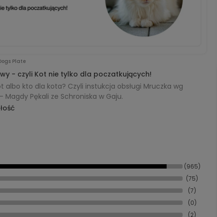
Dogs Plate
wy - czyli Kot nie tylko dla poczatkujących!
t albo kto dla kota? Czyli instukcja obsługi Mruczka wg
 - Magdy Pękali ze Schroniska w Gaju.
ałość
(965)
(75)
(7)
(0)
(2)