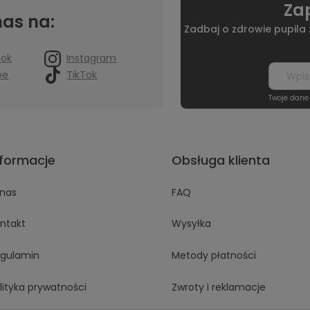
Zap
nas na:
Zadbaj o zdrowie pupila
ook
Instagram
be
TikTok
Twoje dane
nformacje
Obsługa klienta
nas
FAQ
ntakt
Wysyłka
gulamin
Metody płatności
lityka prywatności
Zwroty i reklamacje