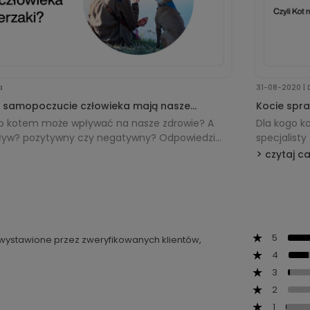
a
31-08-2020 | 
 i samopoczucie człowieka mają nasze
Kocie spra
b kotem może wpływać na nasze zdrowie? A
Dla kogo ko
o wpływ? pozytywny czy negatywny? Odpowiedzi
specjalisty
czytaj c
5
ą wystawione przez zweryfikowanych klientów,
4
3
2
1