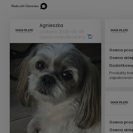
Agnieszka
Dodano: 2026-08-06
Opinia zweryfikowana
Ocena prod
Ocena skle
Dodatkowy
Produkty bar
zapakowane
Ocena prod
Ocena skle