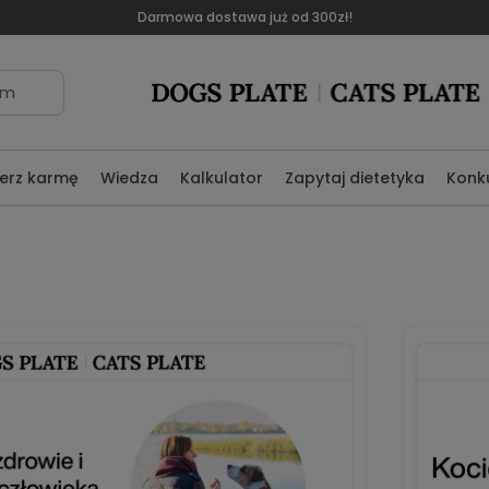
Darmowa dostawa już od 300zł!
om
erz karmę
Wiedza
Kalkulator
Zapytaj dietetyka
Konk