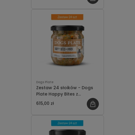
Dogs Plate
Zestaw 24 słoików - Dogs
Plate Happy Bites z
wieprzowiną 380g -
615,00 zł
oszczędzasz 69 PLN