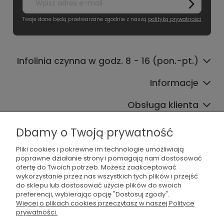
Twoje dane będą przetwarzane zgodnie z naszą
polityką prywatności
Infolinia czynna w godz. 8 - 16 (pon.-pt.)
Informacje
Obsługa klienta
Współpraca
Dbamy o Twoją prywatność
Pliki cookies i pokrewne im technologie umożliwiają
poprawne działanie strony i pomagają nam dostosować
ofertę do Twoich potrzeb. Możesz zaakceptować
wykorzystanie przez nas wszystkich tych plików i przejść
do sklepu lub dostosować użycie plików do swoich
preferencji, wybierając opcję "Dostosuj zgody".
536 042 061
Więcej o plikach cookies przeczytasz w naszej Polityce
prywatności.
shop@dogsplate.com