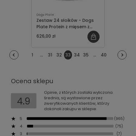
Dogs Plate
Zestaw 24 słoików - Dogs
Plate Protein z mięsem z
kaczki 360g - oszczędzasz
626,00 zł
70 PLN
1
...
31
32
33
34
35
...
40
Ocena sklepu
Opinie, z których została wyliczona
4.9
średnia, są wystawione przez
zweryfikowanych klientów, którzy
dokonali zakupu w sklepie.
5
(965)
4
(75)
3
(7)