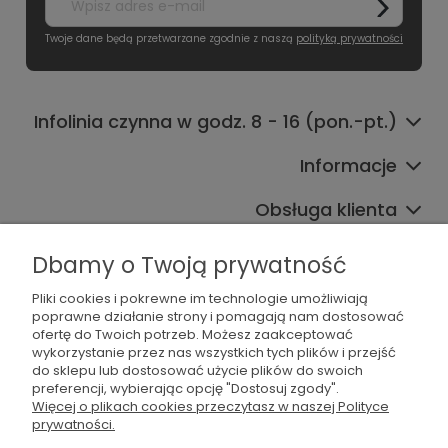
Twoje dane będą przetwarzane zgodnie z naszą
polityką prywatności
Infolinia czynna w godz. 8 - 16 (pon.-pt.)
Informacje
Obsługa klienta
Współpraca
Dbamy o Twoją prywatność
Pliki cookies i pokrewne im technologie umożliwiają
poprawne działanie strony i pomagają nam dostosować
ofertę do Twoich potrzeb. Możesz zaakceptować
wykorzystanie przez nas wszystkich tych plików i przejść
do sklepu lub dostosować użycie plików do swoich
preferencji, wybierając opcję "Dostosuj zgody".
536 042 061
Więcej o plikach cookies przeczytasz w naszej Polityce
prywatności.
shop@dogsplate.com