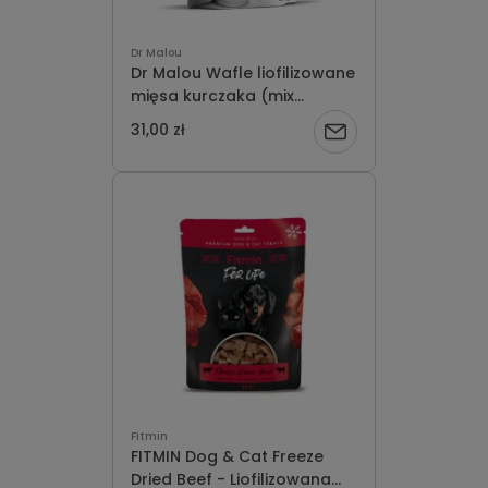
Dr Malou
Dr Malou Wafle liofilizowane
mięsa kurczaka (mix
smaków) 60g
31,00 zł
Powiadom
o
dostępności
Fitmin
FITMIN Dog & Cat Freeze
Dried Beef - Liofilizowana