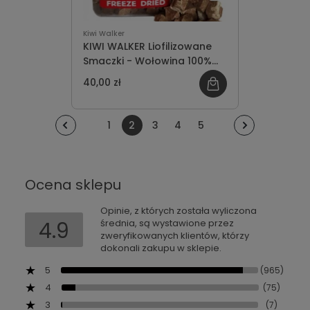
Kiwi Walker
KIWI WALKER Liofilizowane
Smaczki - Wołowina 100%
45g
40,00 zł
1
2
3
4
5
Ocena sklepu
Opinie, z których została wyliczona
4.9
średnia, są wystawione przez
zweryfikowanych klientów, którzy
dokonali zakupu w sklepie.
5
(965)
4
(75)
3
(7)