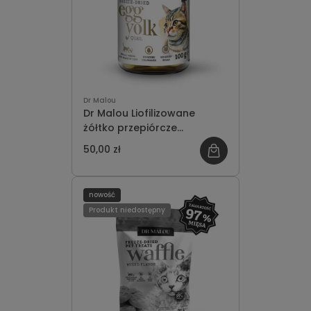
Dr Malou
Dr Malou Liofilizowane
żółtko przepiórcze
przysmak dla psa i kota
50,00 zł
100g
nowość
Produkt niedostępny