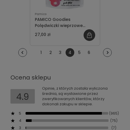
Pamico
PAMICO Goodies
Polędwiczki wieprzowe
Freeze-Dried 50g
27,00 zł
1
2
3
4
5
6
Ocena sklepu
Opinie, z których została wyliczona
4.9
średnia, są wystawione przez
zweryfikowanych klientów, którzy
dokonali zakupu w sklepie.
5
(965)
4
(75)
3
(7)