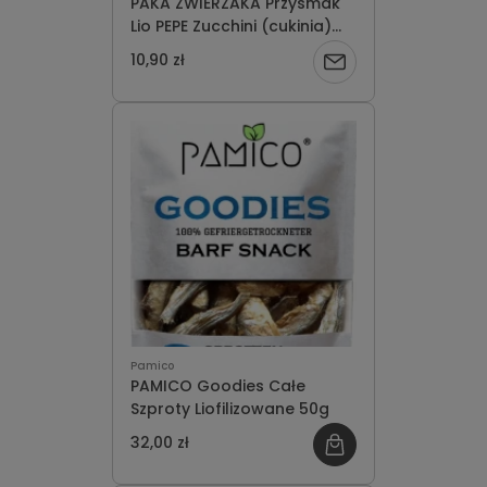
PAKA ZWIERZAKA Przysmak
Lio PEPE Zucchini (cukinia)
20g
10,90 zł
Powiadom
o
dostępności
Pamico
PAMICO Goodies Całe
Szproty Liofilizowane 50g
32,00 zł