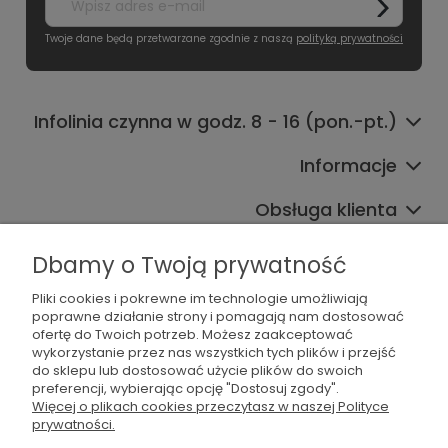
Twoje dane będą przetwarzane zgodnie z naszą
polityką prywatności
Infolinia czynna w godz. 8 - 16 (pon.-pt.)
Informacje
Obsługa klienta
Współpraca
Dbamy o Twoją prywatność
Pliki cookies i pokrewne im technologie umożliwiają
poprawne działanie strony i pomagają nam dostosować
ofertę do Twoich potrzeb. Możesz zaakceptować
wykorzystanie przez nas wszystkich tych plików i przejść
do sklepu lub dostosować użycie plików do swoich
preferencji, wybierając opcję "Dostosuj zgody".
536 042 061
Więcej o plikach cookies przeczytasz w naszej Polityce
prywatności.
shop@dogsplate.com