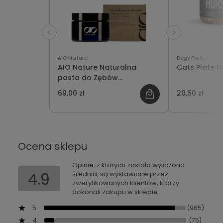
AIO Nature
Dogs Plate
AIO Nature Naturalna
Cats Plate H
pasta do Zębów
Mikrobiotyczna z Enzymami i
69,00 zł
20,50 zł
Minerałami dla Zwierząt 50g
Ocena sklepu
Opinie, z których została wyliczona
4.9
średnia, są wystawione przez
zweryfikowanych klientów, którzy
dokonali zakupu w sklepie.
5
(965)
4
(75)