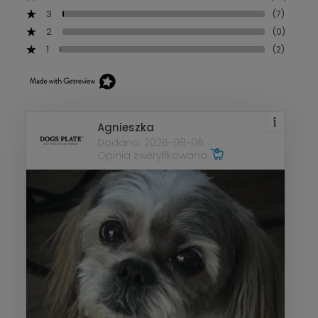
3
(7)
2
(0)
1
(2)
Agnieszka
Dodano: 2026-08-06
Opinia zweryfikowana