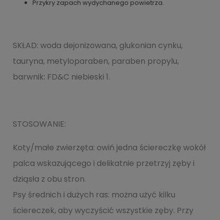
Przykry zapach wydychanego powietrza.
SKŁAD: woda dejonizowana, glukonian cynku,
tauryna, metyloparaben, paraben propylu,
barwnik: FD&C niebieski 1.
STOSOWANIE:
Koty/małe zwierzęta: owiń jedna ściereczkę wokół
palca wskazującego i delikatnie przetrzyj zęby i
dziąsła z obu stron.
Psy średnich i dużych ras: można użyć kilku
ściereczek, aby wyczyścić wszystkie zęby. Przy