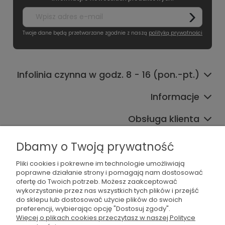
Twoje dane będą przetwarzane zgodnie z naszą
polityką prywatności
Infolinia czynna w godz. 8 - 16 (pon.-pt.)
Informacje
Obsługa klienta
Współpraca
Dbamy o Twoją prywatność
Pliki cookies i pokrewne im technologie umożliwiają
poprawne działanie strony i pomagają nam dostosować
ofertę do Twoich potrzeb. Możesz zaakceptować
wykorzystanie przez nas wszystkich tych plików i przejść
do sklepu lub dostosować użycie plików do swoich
preferencji, wybierając opcję "Dostosuj zgody".
536 042 061
Więcej o plikach cookies przeczytasz w naszej Polityce