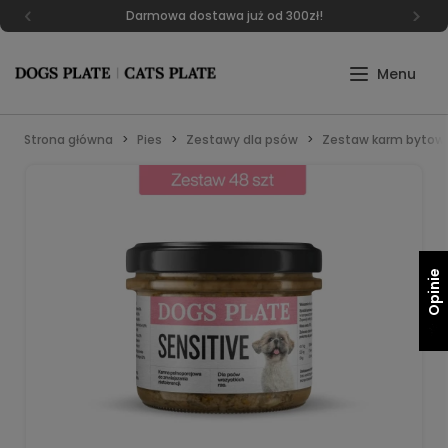
Darmowa dostawa już od 300zł!
Strona główna
Pies
Zestawy dla psów
Zestaw karm bytow
Opinie