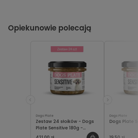
Opiekunowie polecają
Dogs Plate
Dogs Plate
Zestaw 24 słoików - Dogs
Dogs Plate S
Plate Sensitive 180g -
oszczędzasz 47 PLN
421,00 zł
19,50 zł