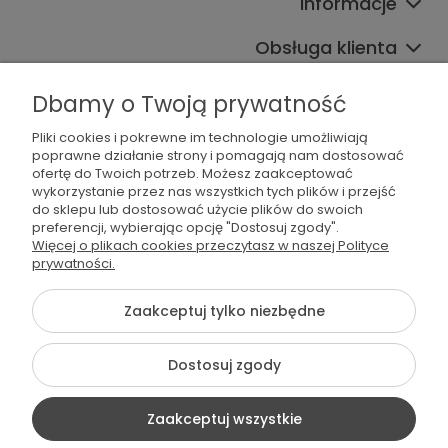
Informacje
Obsługa klienta
Współpraca
Dbamy o Twoją prywatność
Pliki cookies i pokrewne im technologie umożliwiają
poprawne działanie strony i pomagają nam dostosować
ofertę do Twoich potrzeb. Możesz zaakceptować
wykorzystanie przez nas wszystkich tych plików i przejść
do sklepu lub dostosować użycie plików do swoich
preferencji, wybierając opcję "Dostosuj zgody".
536 042 061
Więcej o plikach cookies przeczytasz w naszej Polityce
prywatności.
shop@dogsplate.com
Zaakceptuj tylko niezbędne
©2026 Wszelkie Prawa Zastrzeżone | Dogs Plate
Dostosuj zgody
Szablon Flex by
Ecommercy
Zaakceptuj wszystkie