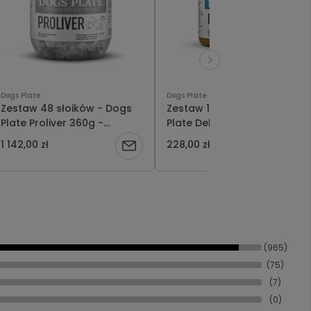
Dogs Plate
Dogs Plate
Zestaw 48 słoików - Dogs
Zestaw 12 słoików - Dogs
Plate Proliver 360g -
Plate Delicious 180g -
oszczędzasz 202 PLN
oszczędzasz 12 PLN
1 142,00 zł
228,00 zł
Powiadom
o
dostępności
(965)
(75)
(7)
(0)