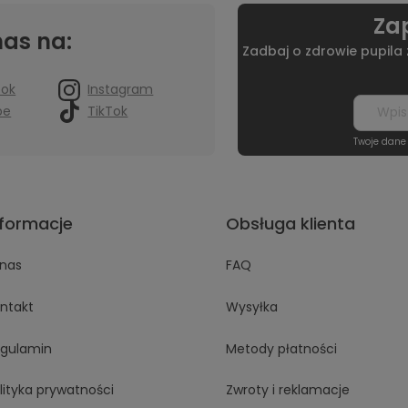
Zap
nas na:
Zadbaj o zdrowie pupila
ook
Instagram
be
TikTok
Twoje dane
nformacje
Obsługa klienta
nas
FAQ
ntakt
Wysyłka
gulamin
Metody płatności
lityka prywatności
Zwroty i reklamacje