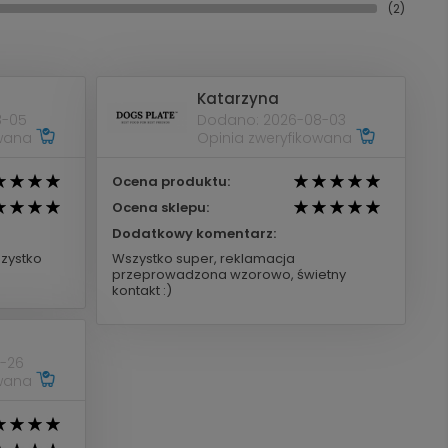
(2)
Katarzyna
8-05
Dodano: 2026-08-03
owana
Opinia zweryfikowana
Ocena produktu:
Ocena sklepu:
Dodatkowy komentarz:
zystko
Wszystko super, reklamacja
przeprowadzona wzorowo, świetny
kontakt :)
-26
owana