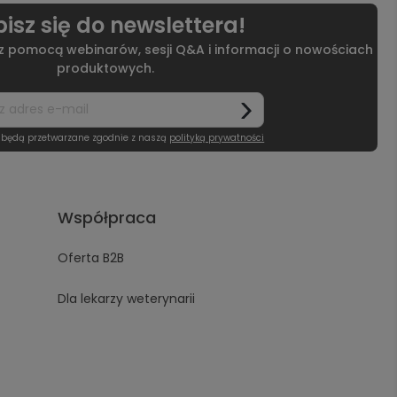
isz się do newslettera!
 z pomocą webinarów, sesji Q&A i informacji o nowościach
produktowych.
 będą przetwarzane zgodnie z naszą
polityką prywatności
Współpraca
Oferta B2B
Dla lekarzy weterynarii