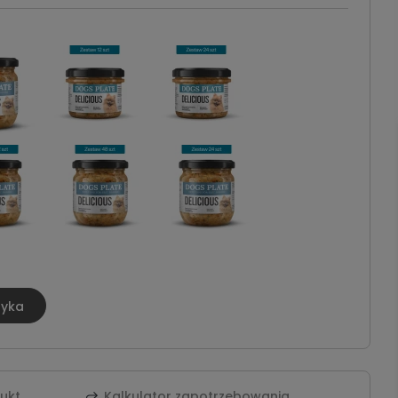
zyka
dukt
Kalkulator zapotrzebowania