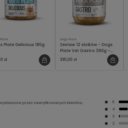
Plate
Dogs Plate
s Plate Delicious 180g
Zestaw 12 słoików - Dogs
Plate Vet Gastro 360g -
oszczędzasz 21 PLN
0 zł
381,00 zł
5
ą wystawione przez zweryfikowanych klientów,
4
3
2