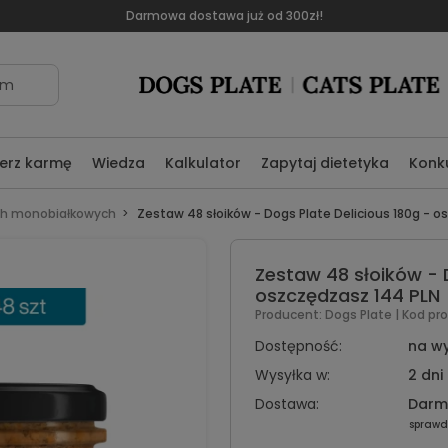
Darmowa dostawa już od 300zł!
om
erz karmę
Wiedza
Kalkulator
Zapytaj dietetyka
Konk
ch monobiałkowych
Zestaw 48 słoików - Dogs Plate Delicious 180g - o
Zestaw 48 słoików - D
oszczędzasz 144 PLN
Producent:
Dogs Plate
| Kod pr
Dostępność:
na w
Wysyłka w:
2 dni
Dostawa:
Dar
sprawd