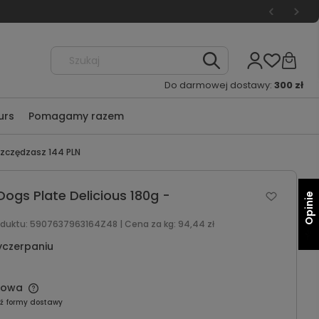
Do darmowej dostawy:
300 zł
urs
Pomagamy razem
szczędzasz 144 PLN
ogs Plate Delicious 180g -
Opinie
oduktu:
5907637963164Z48
| Cena za kg:
94,44 zł
yczerpaniu
mowa
ź formy dostawy