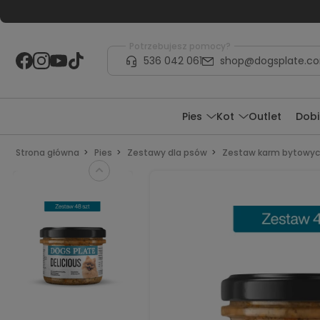
Potrzebujesz pomocy?
536 042 061
shop@dogsplate.c
Pies
Kot
Outlet
Dobi
Strona główna
Pies
Zestawy dla psów
Zestaw karm bytowy