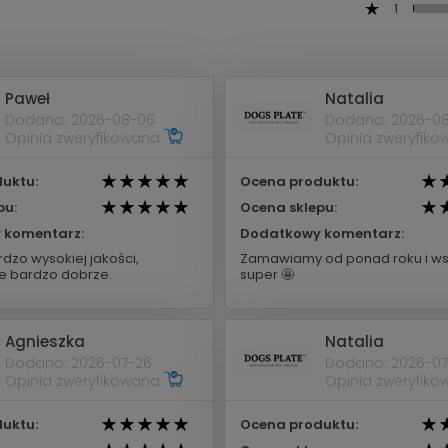
1
Paweł
Natalia
Dodano: 2026-08-06
Dodano: 2026-0
Opinia zweryfikowana
Opinia zweryfik
uktu:
Ocena produktu:
pu:
Ocena sklepu:
 komentarz:
Dodatkowy komentarz:
dzo wysokiej jakości,
Zamawiamy od ponad roku i ws
 bardzo dobrze.
super 🤩
Agnieszka
Natalia
Dodano: 2026-07-26
Dodano: 2026-07
Opinia zweryfikowana
Opinia zweryfik
uktu:
Ocena produktu: