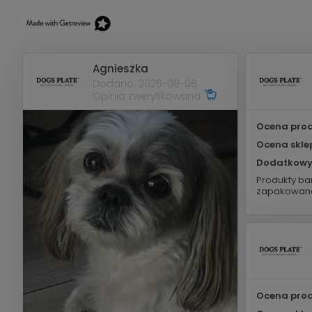
Agnieszka
Dodano: 2026-08-06
Opinia zweryfikowana
Ocena prod
Ocena skle
Dodatkowy
Produkty bar
zapakowane
Ocena prod