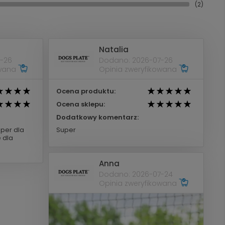
(2)
Natalia
-26
Dodano: 2026-07-26
owana
Opinia zweryfikowana
Ocena produktu:
Ocena sklepu:
Dodatkowy komentarz:
uper dla
Super
 dla
Anna
Dodano: 2026-07-24
Opinia zweryfikowana