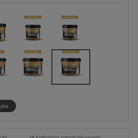
zyka
dukt
Kalkulator zapotrzebowania