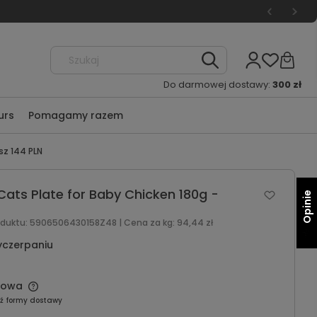
Do darmowej dostawy:
300 zł
urs
Pomagamy razem
sz 144 PLN
Cats Plate for Baby Chicken 180g -
Opinie
oduktu:
5906506430158Z48
| Cena za kg:
94,44 zł
yczerpaniu
mowa
ź formy dostawy