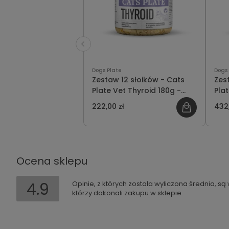
Dogs Plate
Dogs 
Zestaw 12 słoików - Cats
Zes
Plate Vet Thyroid 180g -
Pla
oszczędzasz 12 PLN
- o
222,00 zł
432,
Ocena sklepu
4.9
Opinie, z których została wyliczona średnia, s
którzy dokonali zakupu w sklepie.