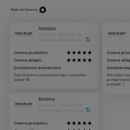
Natalia
Dodano: 2026-08-05
Opinia zweryfikowana
Ocena produktu:
Ocena prod
Ocena sklepu:
Ocena skle
Dodatkowy komentarz:
Dodatkowy
Zamawiamy od ponad roku i wszystko
Wszystko su
super 🤩
przeprowad
kontakt :)
Bożena
Dodano: 2026-07-24
Opinia zweryfikowana
Ocena produktu: