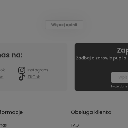
Więcej opinii
Zap
nas na:
Zadbaj o zdrowie pupila
ook
Instagram
be
TikTok
Twoje dane
nformacje
Obsługa klienta
nas
FAQ