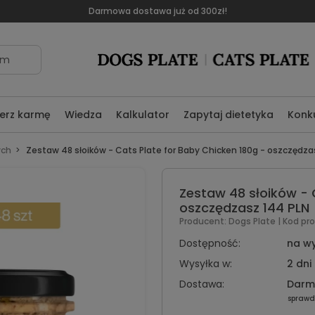
Darmowa dostawa już od 300zł!
om
erz karmę
Wiedza
Kalkulator
Zapytaj dietetyka
Konk
ych
Zestaw 48 słoików - Cats Plate for Baby Chicken 180g - oszczędza
Zestaw 48 słoików - 
oszczędzasz 144 PLN
Producent:
Dogs Plate
| Kod pr
Dostępność:
na w
Wysyłka w:
2 dni
Dostawa:
Dar
sprawd