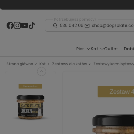
Potrzebujesz pomocy?
536 042 061
shop@dogsplate.c
Pies
Kot
Outlet
Dobi
Strona główna
Kot
Zestawy dla kotów
Zestawy karm bytow