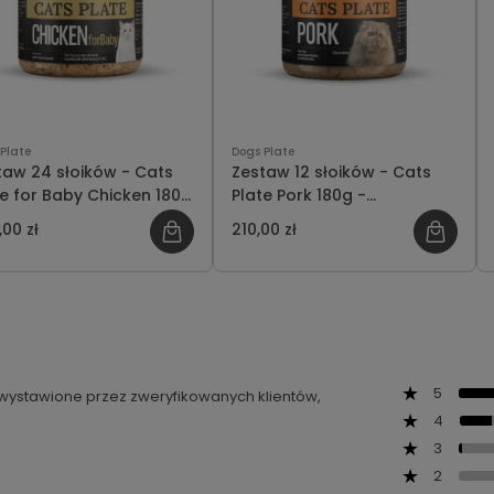
Plate
Dogs Plate
taw 24 słoików - Cats
Zestaw 12 słoików - Cats
te for Baby Chicken 180g
Plate Pork 180g -
szczędzasz 48 PLN
oszczędzasz 12 PLN
00 zł
210,00 zł
5
ą wystawione przez zweryfikowanych klientów,
4
3
2