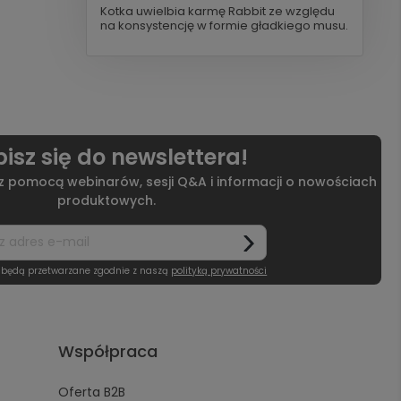
Kotka uwielbia karmę Rabbit ze względu
na konsystencję w formie gładkiego musu.
isz się do newslettera!
 z pomocą webinarów, sesji Q&A i informacji o nowościach
produktowych.
 będą przetwarzane zgodnie z naszą
polityką prywatności
Współpraca
Oferta B2B