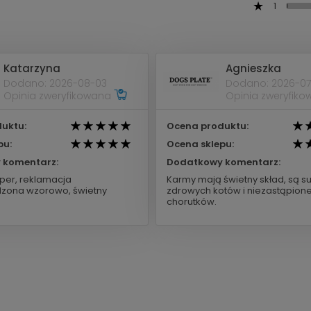
1
Katarzyna
Agnieszka
Dodano: 2026-08-03
Dodano: 2026-07
Opinia zweryfikowana
Opinia zweryfik
uktu:
Ocena produktu:
pu:
Ocena sklepu:
 komentarz:
Dodatkowy komentarz:
per, reklamacja
Karmy mają świetny skład, są s
zona wzorowo, świetny
zdrowych kotów i niezastąpione
chorutków.