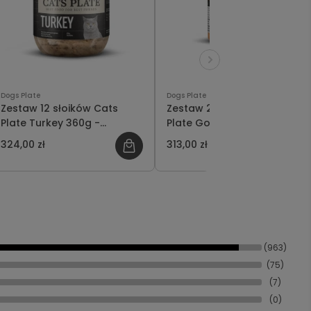
Dogs Plate
Dogs Plate
Zestaw 12 słoików Cats
Zestaw 24 słoików - Cats
Plate Turkey 360g -
Plate Goose Mousse 100g -
oszczędzasz 18 PLN
oszczędzasz 35 PLN
324,00 zł
313,00 zł
(963)
(75)
(7)
(0)