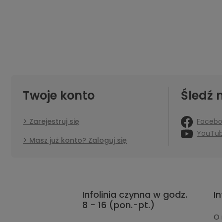
Twoje konto
Śledź 
Faceb
Zarejestruj się
YouTu
Masz już konto? Zaloguj się
Infolinia czynna w godz.
I
8 - 16 (pon.-pt.)
O 