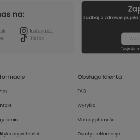
Zap
nas na:
Zadbaj o zdrowie pupila
ook
Instagram
be
TikTok
Twoje dane
nformacje
Obsługa klienta
nas
FAQ
ntakt
Wysyłka
gulamin
Metody płatności
lityka prywatności
Zwroty i reklamacje