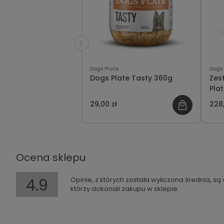
Dogs Plate
Dogs 
Dogs Plate Tasty 360g
Zes
Pla
osz
29,00 zł
228,
Ocena sklepu
4.9
Opinie, z których została wyliczona średnia, s
którzy dokonali zakupu w sklepie.