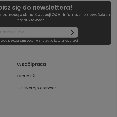
isz się do newslettera!
 z pomocą webinarów, sesji Q&A i informacji o nowościach
produktowych.
 będą przetwarzane zgodnie z naszą
polityką prywatności
Współpraca
Oferta B2B
Dla lekarzy weterynarii