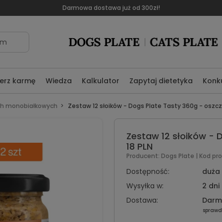
Darmowa dostawa już od 300zł!
om
erz karmę
Wiedza
Kalkulator
Zapytaj dietetyka
Konk
ch monobiałkowych
Zestaw 12 słoików - Dogs Plate Tasty 360g - oszcz
Zestaw 12 słoików - 
18 PLN
Producent:
Dogs Plate
| Kod pr
Dostępność:
duża 
Wysyłka w:
2 dni
Dostawa:
Dar
sprawd