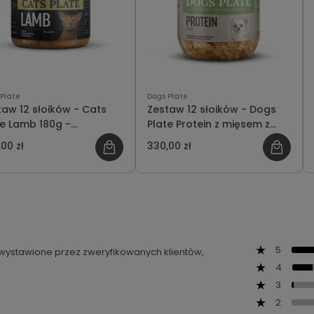
Plate
Dogs Plate
taw 12 słoików - Cats
Zestaw 12 słoików - Dogs
te Lamb 180g -
Plate Protein z mięsem z
czędzasz 12 PLN
kaczki 360g - oszczędzasz
00 zł
330,00 zł
18 PLN
5
ą wystawione przez zweryfikowanych klientów,
4
3
2