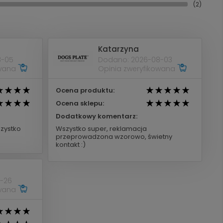
(2)
Katarzyna
8-05
Dodano: 2026-08-03
owana
Opinia zweryfikowana
Ocena produktu:
Ocena sklepu:
Dodatkowy komentarz:
zystko
Wszystko super, reklamacja
przeprowadzona wzorowo, świetny
kontakt :)
-26
owana