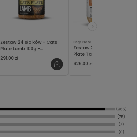
Zestaw 24 słoików - Cats
Dogs Plate
Zestaw 24 słoików - Dogs
Plate Lamb 100g -
Plate Tasty 360g -
oszczędzasz 33 PLN
291,00 zł
oszczędzasz 70 PLN
626,00 zł
(965)
(75)
(7)
(0)