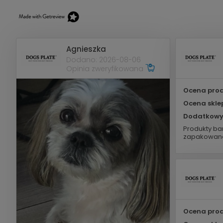
Agnieszka
Dodano: 2026-08-06
Opinia zweryfikowana
Ocena prod
Ocena skle
Dodatkowy
Produkty bar
zapakowane
Ocena prod