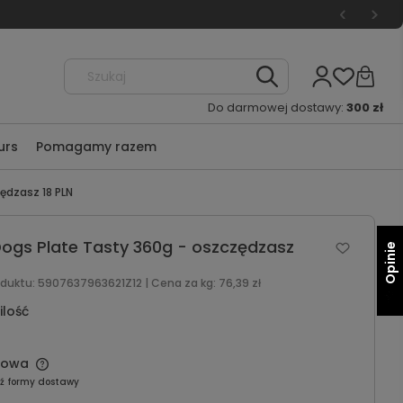
Do darmowej dostawy:
300 zł
urs
Pomagamy razem
ędzasz 18 PLN
Dogs Plate Tasty 360g - oszczędzasz
Opinie
oduktu:
5907637963621Z12
| Cena za kg:
76,39 zł
ilość
mowa
ź formy dostawy