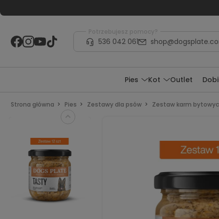
Potrzebujesz pomocy?
536 042 061
shop@dogsplate.c
Pies
Kot
Outlet
Dobi
Strona główna
Pies
Zestawy dla psów
Zestaw karm bytowy