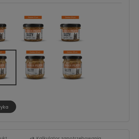
zyka
dukt
Kalkulator zapotrzebowania