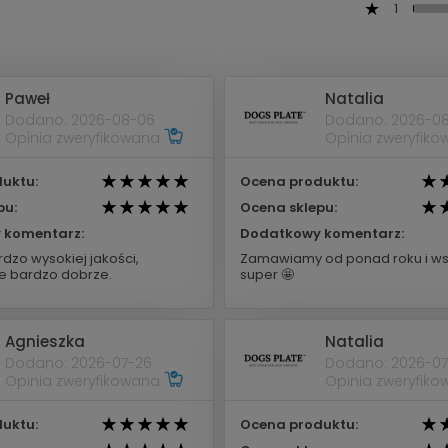
1
Paweł
Natalia
Dodano: 2026-08-06
Dodano: 2026-0
Opinia zweryfikowana
Opinia zweryfik
uktu:
Ocena produktu:
pu:
Ocena sklepu:
 komentarz:
Dodatkowy komentarz:
dzo wysokiej jakości,
Zamawiamy od ponad roku i ws
 bardzo dobrze.
super 🤩
Agnieszka
Natalia
Dodano: 2026-07-26
Dodano: 2026-07
Opinia zweryfikowana
Opinia zweryfik
uktu:
Ocena produktu: