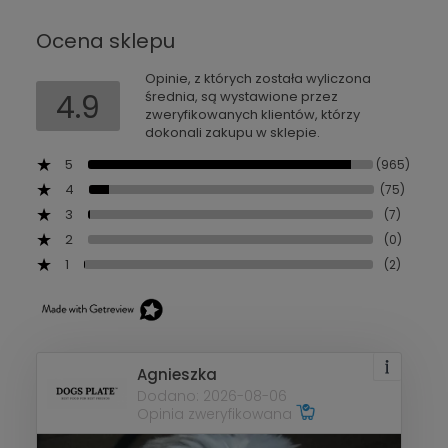
Ocena sklepu
Opinie, z których została wyliczona
4.9
średnia, są wystawione przez
zweryfikowanych klientów, którzy
dokonali zakupu w sklepie.
5
(965)
4
(75)
3
(7)
2
(0)
1
(2)
Agnieszka
Dodano: 2026-08-06
Opinia zweryfikowana