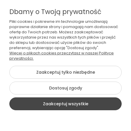
Współpraca
Dbamy o Twoją prywatność
Pliki cookies i pokrewne im technologie umożliwiają
poprawne działanie strony i pomagają nam dostosować
ofertę do Twoich potrzeb. Możesz zaakceptować
wykorzystanie przez nas wszystkich tych plików i przejść
do sklepu lub dostosować użycie plików do swoich
preferencji, wybierając opcję "Dostosuj zgody".
536 042 061
Więcej o plikach cookies przeczytasz w naszej Polityce
prywatności.
shop@dogsplate.com
Zaakceptuj tylko niezbędne
©2026 Wszelkie Prawa Zastrzeżone | Dogs Plate
Dostosuj zgody
Szablon Flex by
Ecommercy
Zaakceptuj wszystkie
Pokaż pełną wersję strony