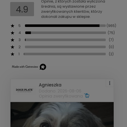
Opinie, z których została wyliczona
4.9
średnia, są wystawione przez
zweryfikowanych klientów, którzy
dokonali zakupu w sklepie.
5
(965)
4
(75)
3
(7)
2
(0)
1
(2)
Agnieszka
Dodano: 2026-08-06
Opinia zweryfikowana