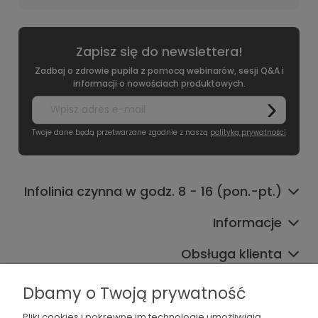
Zapisz się do newslettera!
Zadbaj o zdrowie pupila z pomocą webinarów, sesji Q&A i
informacji o nowościach produktowych.
Twoje dane będą przetwarzane zgodnie z naszą
polityką prywatności
Infolinia czynna w godz. 8 - 16 (pon.-pt.)
Informacje
Obsługa klienta
Współpraca
Dbamy o Twoją prywatność
Pliki cookies i pokrewne im technologie umożliwiają