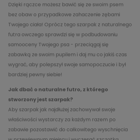
Dzięki rączce możesz bawić się ze swoim psem
bez obaw o przypadkowe zahaczenie zębami
Twojego ciała! Oprócz tego szarpak z naturalnego
futra owczego sprawdzi się w podbudowaniu
samooceny Twojego psa - przeciągaj się
zabawką ze swoim pupilem i daj mu co jakiś czas
wygrać, aby polepszył swoje samopoczucie i był
bardziej pewny siebie!
Jak dbać o naturalne futro, z którego
stworzony jest szarpak?
Aby szarpak jak najdłużej zachowywał swoje
właściwości wystarczy za każdym razem po
zabawie pozostawić do całkowitego wyschnięcia
w przewiewnym miejscu i wyczesać szczotką