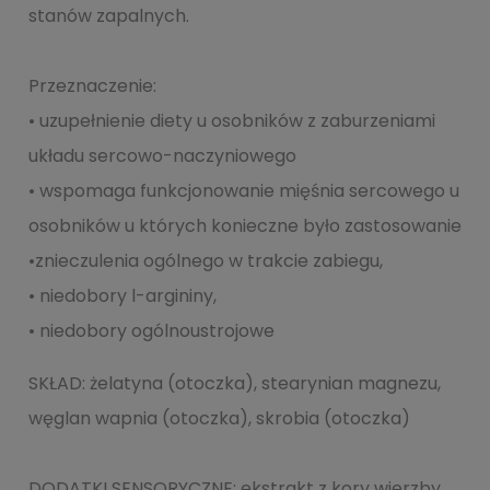
stanów zapalnych.
Przeznaczenie:
• uzupełnienie diety u osobników z zaburzeniami
układu sercowo-naczyniowego
• wspomaga funkcjonowanie mięśnia sercowego u
osobników u których konieczne było zastosowanie
•znieczulenia ogólnego w trakcie zabiegu,
• niedobory l-argininy,
• niedobory ogólnoustrojowe
SKŁAD: żelatyna (otoczka), stearynian magnezu,
węglan wapnia (otoczka), skrobia (otoczka)
DODATKI SENSORYCZNE: ekstrakt z kory wierzby