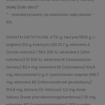
białej (Salix alba)*
* - standaryzowany na zawartosc salicylanów -
10%
DODATKI DIETETYCZNE: 473,1 g, tauryna 193,6 g, L-
arginina 104 g, koenzym Q10 10,7 g, witamina A
(octan retinylu) 1 564 300 IU, witamina E (alfa-
tokoferol) 10 500 IU, witamina B1 (monoazotan
tiaminy) 82,4 mg, witamina B2 (ryboawina) 104,8
mg, nikotynamid 1,1 g, D-pantotenian wapnia 486,7
mg, witamina B6 (chlorowodorek pirydoksyny)
104,8 mg, biotyna (D-biotyna) 4,2 mg, kwas
foliowy (kwas pteroilomonoglutaminowy) 25 mg,
witamina B12 (cyjanokobalamina) 200 g, selen