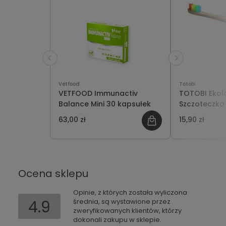
Vetfood
Totobi
VETFOOD Immunactiv
TOTOBI Ekol
Balance Mini 30 kapsułek
Szczoteczka
Psa i Kota
63,00 zł
15,90 zł
Ocena sklepu
Opinie, z których została wyliczona
4.9
średnia, są wystawione przez
zweryfikowanych klientów, którzy
dokonali zakupu w sklepie.