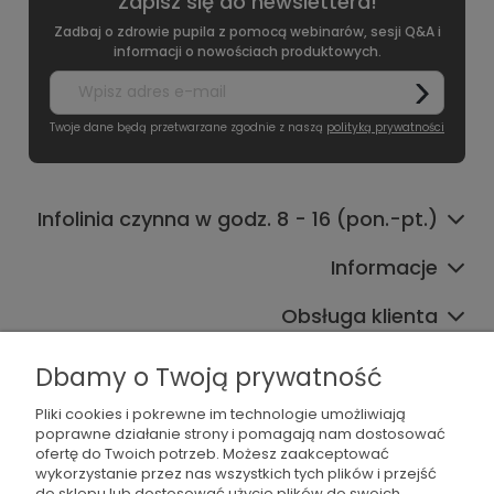
Zapisz się do newslettera!
Zadbaj o zdrowie pupila z pomocą webinarów, sesji Q&A i
informacji o nowościach produktowych.
Twoje dane będą przetwarzane zgodnie z naszą
polityką prywatności
Infolinia czynna w godz. 8 - 16 (pon.-pt.)
Informacje
Obsługa klienta
Współpraca
Dbamy o Twoją prywatność
Pliki cookies i pokrewne im technologie umożliwiają
poprawne działanie strony i pomagają nam dostosować
ofertę do Twoich potrzeb. Możesz zaakceptować
wykorzystanie przez nas wszystkich tych plików i przejść
do sklepu lub dostosować użycie plików do swoich