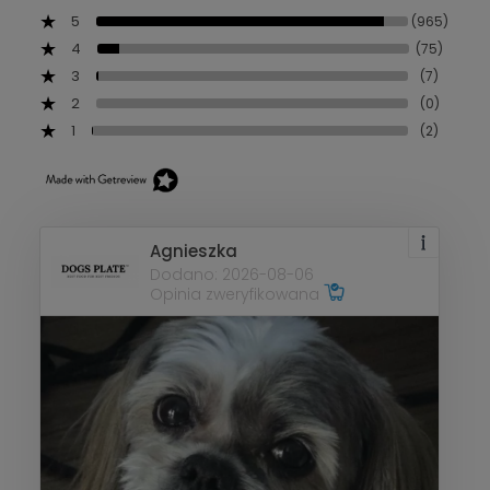
5
(965)
4
(75)
3
(7)
2
(0)
1
(2)
Agnieszka
Dodano: 2026-08-06
Opinia zweryfikowana