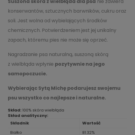
Suszona skóra
z wielbłąda dla psa
nie zawiera
konserwantów, sztucznych barwników, cukru oraz
soli. Jest wolna od wybielających środków
chemicznych. Potwierdzeniem jest jej unikalny
zapach, któremu pies nie może się oprzeć.
Nagradzanie psa naturalną, suszoną skórą
z wielbłąda wpłynie
pozytywnie na jego
samopoczucie.
Wybierając Sytą Michę podarujesz swojemu
psu wszystko co najlepsze i naturalne
.
Skład:
100% skóra wielbłąda
Skład analityczny:
Składnik
Wartość
Białko
81.32%