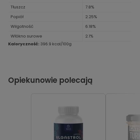
Tłuszcz
7.8%
Popiół
2.25%
Wilgotność
6.18%
Włókno surowe
2.1%
Kaloryczność:
396.9 kcal/100g
Opiekunowie polecają