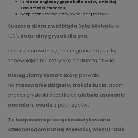
to
hipoalergiczny gryzak dla psów, o niskiej
zawartości tłuszczu,
bezpieczna forma smakowitej psiej rozrywki.
Suszona skóra z wielbłąda Syta Micha
to w
100%
naturalny gryzak dla psa.
Idealnie sprawdzi się jako nagroda dla pupila,
zapewniając mu rozrywkę na dłuższą chwilę.
Nieregularny kształt skóry
pozwala
na
masowanie dziąseł w trakcie żucia
, a sam
proces gryzienia dodatkowo
ułatwia usuwanie
nadmiaru osadu
z psich zębów
.
To bezpieczna przekąska dedykowana
czworonogom każdej wielkości, wieku i rasie.