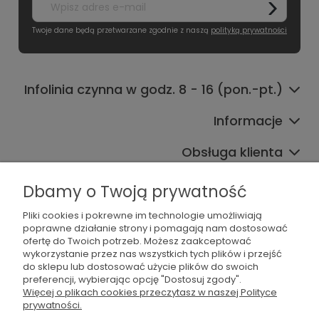
Twoje dane będą przetwarzane zgodnie z naszą
polityką prywatności
Infolinia czynna w godz. 8 - 16 (pon.-pt.)
Informacje
Obsługa klienta
Współpraca
Dbamy o Twoją prywatność
Pliki cookies i pokrewne im technologie umożliwiają
poprawne działanie strony i pomagają nam dostosować
ofertę do Twoich potrzeb. Możesz zaakceptować
wykorzystanie przez nas wszystkich tych plików i przejść
do sklepu lub dostosować użycie plików do swoich
preferencji, wybierając opcję "Dostosuj zgody".
536 042 061
Więcej o plikach cookies przeczytasz w naszej Polityce
prywatności.
shop@dogsplate.com