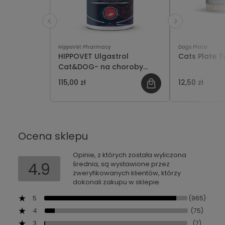
HippoVet Pharmacy
Dogs Plate
HIPPOVET Ulgastrol
Cats Plate T
Cat&DOG- na choroby
układu pokarmowego
115,00 zł
12,50 zł
psów i kotów
Ocena sklepu
Opinie, z których została wyliczona
4.9
średnia, są wystawione przez
zweryfikowanych klientów, którzy
dokonali zakupu w sklepie.
5
(965)
4
(75)
3
(7)