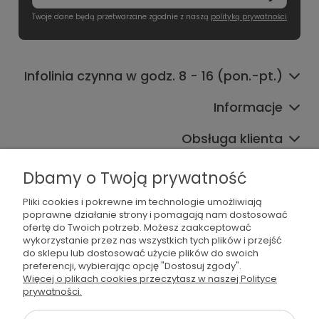
Twoje dane będą przetwarzane zgodnie z naszą
polityką prywatności
Infolinia czynna w godz. 8 - 16 (pon.-pt.)
Informacje
Obsługa klienta
Współpraca
Dbamy o Twoją prywatność
Pliki cookies i pokrewne im technologie umożliwiają
poprawne działanie strony i pomagają nam dostosować
ofertę do Twoich potrzeb. Możesz zaakceptować
wykorzystanie przez nas wszystkich tych plików i przejść
do sklepu lub dostosować użycie plików do swoich
preferencji, wybierając opcję "Dostosuj zgody".
536 042 061
Więcej o plikach cookies przeczytasz w naszej Polityce
prywatności.
shop@dogsplate.com