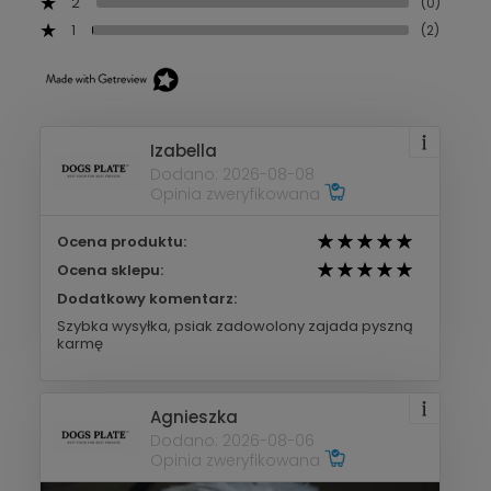
2
(0)
1
(2)
Izabella
Dodano: 2026-08-08
Opinia zweryfikowana
Ocena produktu:
Ocena sklepu:
Dodatkowy komentarz:
Szybka wysyłka, psiak zadowolony zajada pyszną
karmę
Agnieszka
Dodano: 2026-08-06
Opinia zweryfikowana