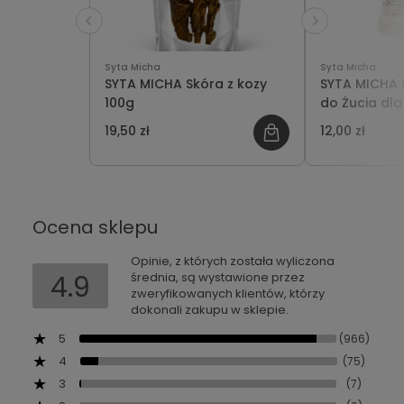
Syta Micha
Syta Micha
SYTA MICHA Skóra z kozy
SYTA MICHA 
100g
do Żucia dla
Owca z Wani
19,50 zł
12,00 zł
Ocena sklepu
Opinie, z których została wyliczona
4.9
średnia, są wystawione przez
zweryfikowanych klientów, którzy
dokonali zakupu w sklepie.
5
(966)
4
(75)
3
(7)