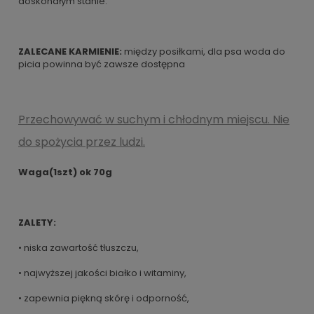
doskonałym stanie.
ZALECANE KARMIENIE:
między posiłkami, dla psa woda do
picia powinna być zawsze dostępna
Przechowywać w suchym i chłodnym miejscu. Nie
do spożycia przez ludzi.
Waga(1szt) ok 70g
ZALETY:
• niska zawartość tłuszczu,
• najwyższej jakości białko i witaminy,
• zapewnia piękną skórę i odporność,