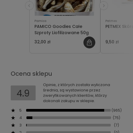
Pamico
Petmex
PAMICO Goodies Całe
PETMEX Skór
Szproty Liofilizowane 50g
32,00 zł
9,50 zł
Ocena sklepu
Opinie, z których została wyliczona
4.9
średnia, są wystawione przez
zweryfikowanych klientów, którzy
dokonali zakupu w sklepie.
5
(965)
4
(75)
3
(7)
2
(0)