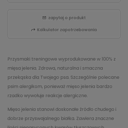
zapytaj o produkt
Kalkulator zapotrzebowania
Przysmaki treningowe wyprodukowane w 100% z
mięsa jelenia. Zdrowa, naturalna i smaczna
przekąska dla Twojego psa. Szczególnie polecane
psim alergikom, ponieważ mięso jelenia bardzo
rzadko wywołuje reakcje alergiczne.
Mięso jelenia stanowi doskonałe źródło chudego i
dobrze przyswajalnego białka. Zawiera znaczne
ilości nienasyconych kwasów tłuszczowych