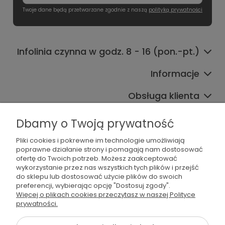
Twoje dane będą przetwarzane zgodnie z naszą
polityką prywatności
Infolinia czynna w godz. 8 - 16 (pon.-pt.)
Informacje
Obsługa klienta
Współpraca
Dbamy o Twoją prywatność
Pliki cookies i pokrewne im technologie umożliwiają
poprawne działanie strony i pomagają nam dostosować
ofertę do Twoich potrzeb. Możesz zaakceptować
wykorzystanie przez nas wszystkich tych plików i przejść
do sklepu lub dostosować użycie plików do swoich
preferencji, wybierając opcję "Dostosuj zgody".
536 042 061
Więcej o plikach cookies przeczytasz w naszej Polityce
prywatności.
shop@dogsplate.com