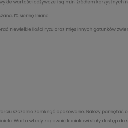
zwykłe wartości odżywcze i są m.in. źródłem korzystnyc
zana, 1% siemię lniane.
ać niewielkie ilości ryżu oraz mięs innych gatunków zwier
rciu szczelnie zamknąć opakowanie. Należy pamiętać o z
ela. Warto wtedy zapewnić kociakowi stały dostęp do ś