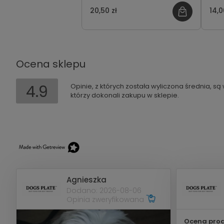
pac
20,50 zł
14,0
Mor
Ocena sklepu
4.9
Opinie, z których została wyliczona średnia, s
którzy dokonali zakupu w sklepie.
Agnieszka
Dodano: 2026-08-06
Opinia zweryfikowana
Ocena prod