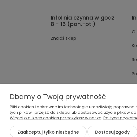
Infolinia czynna w godz.
I
8 - 16 (pon.-pt.)
O 
Znajdź sklep
Ko
Re
Po
Dbamy o Twoją prywatność
Pliki cookies i pokrewne im technologie umożliwiają poprawne
tych plików i przejść do sklepu lub dostosować użycie plików do
Więcej o plikach cookies przeczytasz w naszej Polityce prywatn
536 042 061
shop@dog
Zaakceptuj tylko niezbędne
Dostosuj zgody