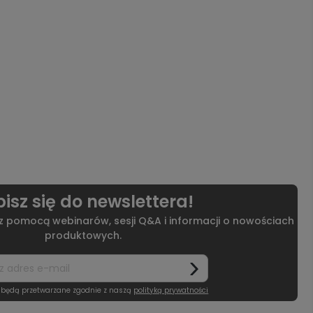
isz się do newslettera!
 z pomocą webinarów, sesji Q&A i informacji o nowościach
produktowych.
 będą przetwarzane zgodnie z naszą
polityką prywatności