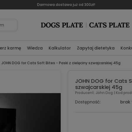
Darmowa dostawa już od 300zł!
om
erz karmę
Wiedza
Kalkulator
Zapytaj dietetyka
Konk
JOHN DOG for Cats Soft Bites - Paski z cielęciny szwajcarskiej 45g
JOHN DOG for Cats Sof
szwajcarskiej 45g
Producent:
John Dog
| Kod prod
Dostępność:
brak