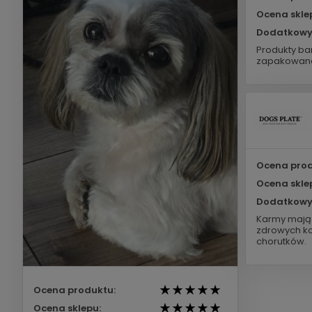
Ocena skle
Dodatkowy
Produkty bar
zapakowane
Ocena prod
Ocena skle
Dodatkowy
Karmy mają 
zdrowych ko
chorutków.
Ocena produktu:
Ocena sklepu: