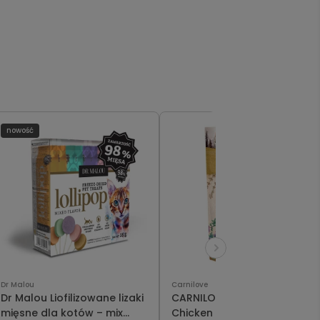
nowość
Dr Malou
Carnilove
Dr Malou Liofilizowane lizaki
CARNILOVE Soft Snack
mięsne dla kotów – mix
Chicken & Thyme - Kurczak