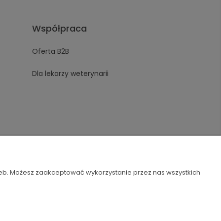
Współpraca
Oferta B2B
Dla lekarzy weterynarii
zeb. Możesz zaakceptować wykorzystanie przez nas wszystkich