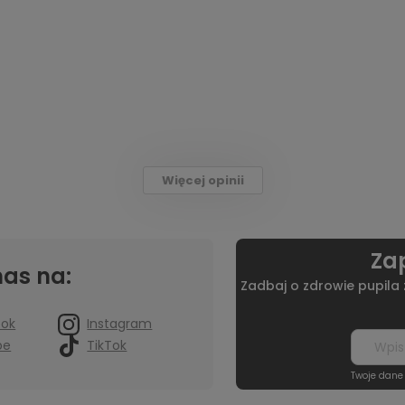
Więcej opinii
Zap
nas na:
Zadbaj o zdrowie pupila
ook
Instagram
be
TikTok
Twoje dane