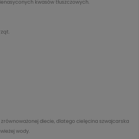
h nienasyconych kwasów tłuszczowych.
ząt.
równoważonej diecie, dlatego cielęcina szwajcarska
wieżej wody.