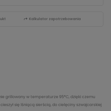
dukt
Kalkulator zapotrzebowania
nie grillowany w temperaturze 95°C, dzięki czemu
zył się lśniącą sierścią, do cielęciny szwajcarskiej