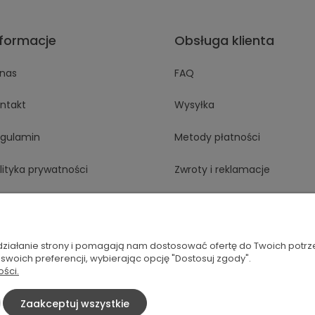
nformacje
Obsługa klienta
nas
FAQ
ntakt
Wysyłka
gulamin
Metody płatności
lityka prywatności
Zwroty i reklamacje
Odstąp od umowy tutaj
 działanie strony i pomagają nam dostosować ofertę do Twoich potr
 swoich preferencji, wybierając opcję "Dostosuj zgody".
ości.
splate.com
Zaakceptuj wszystkie