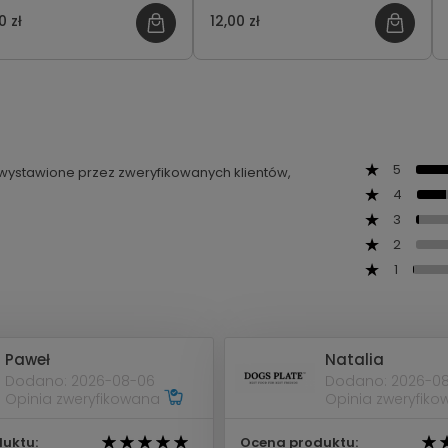
k) - Krewetki & Owoce
szwajcarskiego 50g
0 zł
12,00 zł
za
5
ą wystawione przez zweryfikowanych klientów,
4
3
2
1
Paweł
Natalia
Dodano: 2026-08-06
Dodano: 2026-0
Opinia zweryfikowana
Opinia zweryfik
uktu:
Ocena produktu: