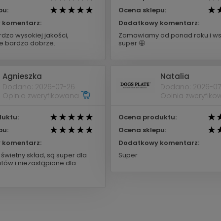
pu:
Ocena sklepu:
 komentarz:
Dodatkowy komentarz:
dzo wysokiej jakości,
Zamawiamy od ponad roku i ws
 bardzo dobrze.
super 🤩
Agnieszka
Natalia
Dodano: 2026-07-26
Dodano: 2026-07
Opinia zweryfikowana
Opinia zweryfik
uktu:
Ocena produktu:
pu:
Ocena sklepu:
 komentarz:
Dodatkowy komentarz:
świetny skład, są super dla
Super
tów i niezastąpione dla