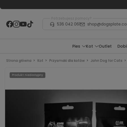
Potrzebujesz pomocy?
536 042 061
shop@dogsplate.c
Pies
Kot
Outlet
Dobi
Strona główna
Kot
Przysmaki dla kotów
John Dog for Cats
Produkt niedostępny