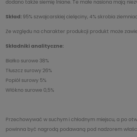
dodano także siemię lniane. Te małe nasiona mają nie
Skład:
95% szwajcarskiej cielęciny, 4% skrobia ziemniac
Ze względu na charakter produkcji produkt może zawier
Składniki analityczne:
Białko surowe
38%
Tłuszcz surowy
26%
Popiół surowy
5%
Włókno surowe
0,5%
Przechowywać w suchym i chłodnym miejscu, a po otwa
powinna być nagrodą podawaną pod nadzorem właścici