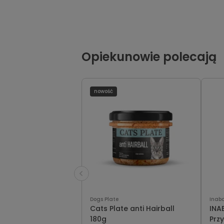
Opiekunowie polecają
nowość
Dogs Plate
Inab
Cats Plate anti Hairball
INA
180g
Prz