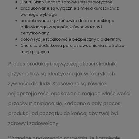
Churu Skin&Coat są zdrowe i niskokaloryczne
produkowane są wyłącznie z mięsa kurczaków z
wolnego wybiegu
produkowane są z tuńczyka dalekomorskiego
odławianego w sposób zrównoważony i
certyfikowany
połów ryb jest całkowicie bezpieczny dla delfinów
Churu to dodatkowa porcja nawodnienia dla kotów
mało pijących
Proces produkcji i najwyższej jakości składniki
przysmaków są identyczne jak w fabrykach
żywności dla ludzi. Stosowane są również
najlepszej jakości opakowania mające właściwości
przeciwutleniające się. Zadbano o cały proces
produkcji od początku do końca, aby twój był
zdrowy i zadowolony!
Wygodne opakowania sprawiają, że karmienie