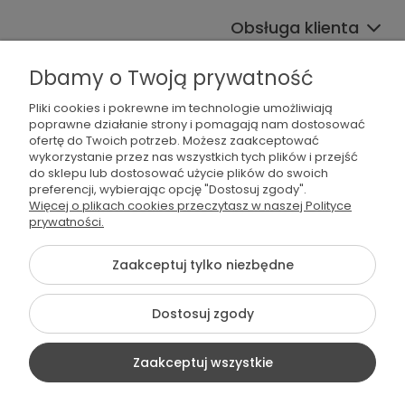
Obsługa klienta
Współpraca
Dbamy o Twoją prywatność
Pliki cookies i pokrewne im technologie umożliwiają
poprawne działanie strony i pomagają nam dostosować
ofertę do Twoich potrzeb. Możesz zaakceptować
wykorzystanie przez nas wszystkich tych plików i przejść
do sklepu lub dostosować użycie plików do swoich
preferencji, wybierając opcję "Dostosuj zgody".
536 042 061
Więcej o plikach cookies przeczytasz w naszej Polityce
prywatności.
shop@dogsplate.com
Zaakceptuj tylko niezbędne
©2026 Wszelkie Prawa Zastrzeżone | Dogs Plate
Dostosuj zgody
Szablon Flex by
Ecommercy
Zaakceptuj wszystkie