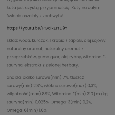
kota jest czystą przyjemnością. Koty na całym
świecie oszalały z zachwytu!
https://youtu.be/PGaikErtD9Y
skład: woda, kurczak, skrobia z tapioki, olej sojowy,
naturalny aromat, naturalny aromat z
przegrzebków, guma guar, olej rybny, witamina E,
tauryna, ekstrakt z zielonej herbaty.
analiza: białko surowe(min) 7%, tłuszcz
surowy(min) 2,8%, włókno surowe(max) 0,3%,
wilgotność(max) 88%, Witamina E(min) 310 j.m./kg,
tauryna(min) 0,025%, Omega-3(min) 0,2%,
Omega-6(min) 1,0%