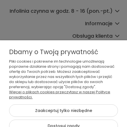
Infolinia czynna w godz. 8 - 16 (pon.-pt.)
Informacje
Obsługa klienta
Współpraca
Dbamy o Twoją prywatność
Pliki cookies i pokrewne im technologie umożliwiają
poprawne działanie strony i pomagają nam dostosować
ofertę do Twoich potrzeb. Możesz zaakceptować
wykorzystanie przez nas wszystkich tych plików i przejść
do sklepu lub dostosować użycie plików do swoich
preferencji, wybierając opcję "Dostosuj zgody".
536 042 061
Więcej o plikach cookies przeczytasz w naszej Polityce
prywatności.
shop@dogsplate.com
Zaakceptuj tylko niezbędne
©2026 Wszelkie Prawa Zastrzeżone | Dogs Plate
Dostosuj zgody