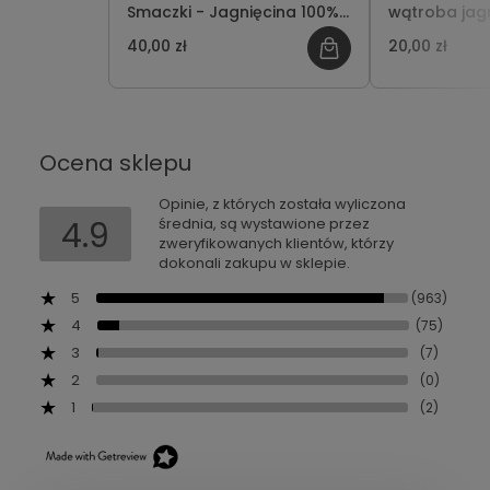
Smaczki - Jagnięcina 100%
wątroba jag
90g
przysmak dl
40,00 zł
20,00 zł
Ocena sklepu
Opinie, z których została wyliczona
4.9
średnia, są wystawione przez
zweryfikowanych klientów, którzy
dokonali zakupu w sklepie.
5
(963)
4
(75)
3
(7)
2
(0)
1
(2)