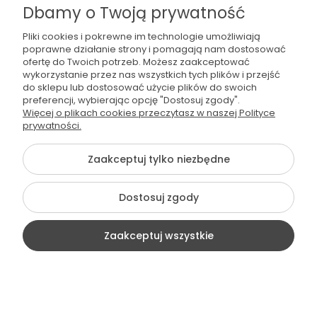
Współpraca
Dbamy o Twoją prywatność
Pliki cookies i pokrewne im technologie umożliwiają
poprawne działanie strony i pomagają nam dostosować
ofertę do Twoich potrzeb. Możesz zaakceptować
wykorzystanie przez nas wszystkich tych plików i przejść
do sklepu lub dostosować użycie plików do swoich
preferencji, wybierając opcję "Dostosuj zgody".
536 042 061
Więcej o plikach cookies przeczytasz w naszej Polityce
prywatności.
shop@dogsplate.com
Zaakceptuj tylko niezbędne
©2026 Wszelkie Prawa Zastrzeżone | Dogs Plate
Dostosuj zgody
Szablon Flex by
Ecommercy
Zaakceptuj wszystkie
Pokaż pełną wersję strony
Kontakt
Szukaj
Moje konto
Koszyk
Sklep internetowy Shoper Premium