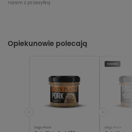
razem z przesyłką.
Opiekunowie polecają
nowość
Dogs Plate
Dogs Plate