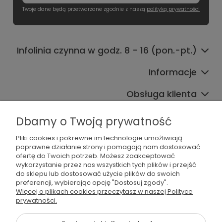
Twoje dane będą przetwarzane zgodnie z naszą
polityką prywatności
Infolinia czynna w godz. 8 - 16 (pon.-pt.)
Informacje
Obsługa klienta
Współpraca
Dbamy o Twoją prywatność
Pliki cookies i pokrewne im technologie umożliwiają
poprawne działanie strony i pomagają nam dostosować
ofertę do Twoich potrzeb. Możesz zaakceptować
wykorzystanie przez nas wszystkich tych plików i przejść
do sklepu lub dostosować użycie plików do swoich
preferencji, wybierając opcję "Dostosuj zgody".
536 042 061
Więcej o plikach cookies przeczytasz w naszej Polityce
prywatności.
shop@dogsplate.com