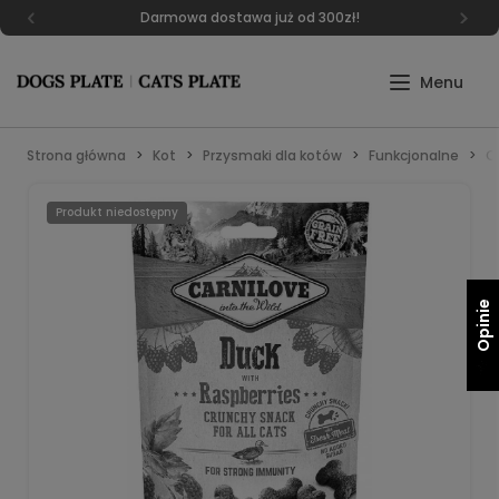
Darmowa dostawa już od 300zł!
Strona główna
Kot
Przysmaki dla kotów
Funkcjonalne
C
Produkt niedostępny
Opinie