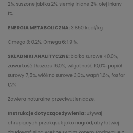
2%, suszone jabłka 2%, siemię lniane 2%, olej lniany
1%.
ENERGIA METABOLICZNA:
3 850 kcal/kg.
Omega 3: 0,2%, Omega 6: 1,9 %.
SKŁADNIKI ANALITYCZNE:
białko surowe 40,0%,
zawartość tłuszczu 16,0%, wilgotność 10,0%, popiół
surowy 7,5%, włókno surowe 3,0%, wapń 1,6%, fosfor
1,2%
Zawiera naturalne przeciwutleniacze.
Instrukcje dotyczące żywienia:
używaj
chrupiących przekąsek jako nagród, aby łatwiej
zbudować silną więź ze swoim kotem. Podawaj je z