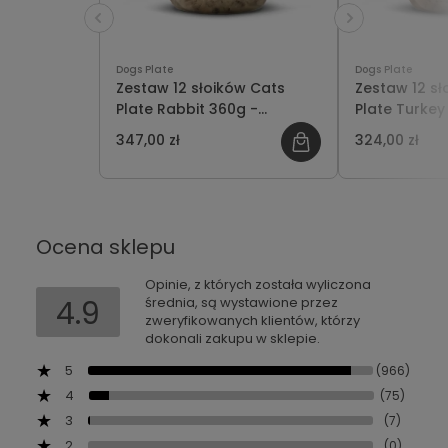
Dogs Plate
Dogs Plate
Zestaw 12 słoików Cats
Zestaw 12 sł
Plate Rabbit 360g -
Plate Turkey
oszczędzasz 19 PLN
oszczędzasz 
347,00 zł
324,00 zł
Ocena sklepu
Opinie, z których została wyliczona
4.9
średnia, są wystawione przez
zweryfikowanych klientów, którzy
dokonali zakupu w sklepie.
5
(966)
4
(75)
3
(7)
2
(0)