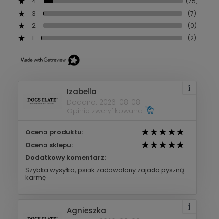
4
(75)
3
(7)
2
(0)
1
(2)
Izabella
Dodano: 2026-08-08
Opinia zweryfikowana
Ocena produktu:
Ocena sklepu:
Dodatkowy komentarz:
Szybka wysyłka, psiak zadowolony zajada pyszną
karmę
Agnieszka