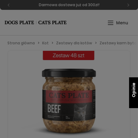
Darmowa dostawa już od 300zł!
Strona główna
Kot
Zestawy dla kotów
Zestawy karm byto
Opinie