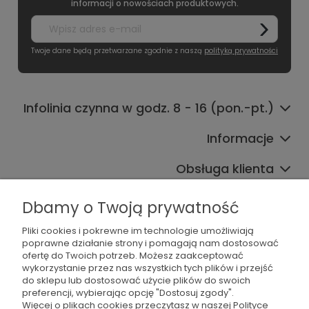
informacji o nowościach produktowych.
Twoje dane będą przetwarzane zgodnie z naszą
polityką prywatności
Infolinia czynna w godz. 8 - 16 (pon.-pt.)
Informacje
Obsługa klienta
Współpraca
Dbamy o Twoją prywatność
Pliki cookies i pokrewne im technologie umożliwiają
poprawne działanie strony i pomagają nam dostosować
ofertę do Twoich potrzeb. Możesz zaakceptować
wykorzystanie przez nas wszystkich tych plików i przejść
do sklepu lub dostosować użycie plików do swoich
preferencji, wybierając opcję "Dostosuj zgody".
536 042 061
Więcej o plikach cookies przeczytasz w naszej Polityce