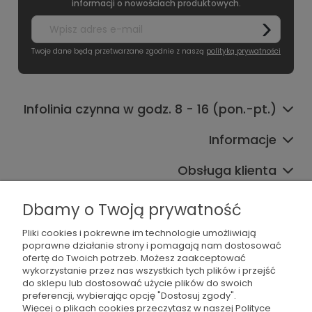
informacji o nowościach produktowych.
Twoje dane będą przetwarzane zgodnie z naszą
polityką prywatności
Infolinia czynna w godz. 8 - 16 (pon.-pt.)
Informacje
Obsługa klienta
Współpraca
Dbamy o Twoją prywatność
Pliki cookies i pokrewne im technologie umożliwiają
poprawne działanie strony i pomagają nam dostosować
ofertę do Twoich potrzeb. Możesz zaakceptować
wykorzystanie przez nas wszystkich tych plików i przejść
do sklepu lub dostosować użycie plików do swoich
preferencji, wybierając opcję "Dostosuj zgody".
536 042 061
Więcej o plikach cookies przeczytasz w naszej Polityce