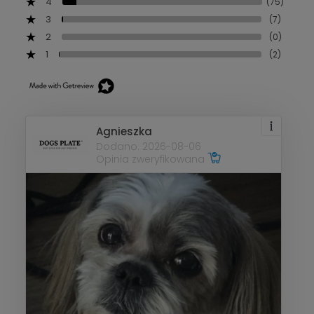
4
(75)
3
(7)
2
(0)
1
(2)
Agnieszka
Dodano: 2026-08-06
Opinia zweryfikowana