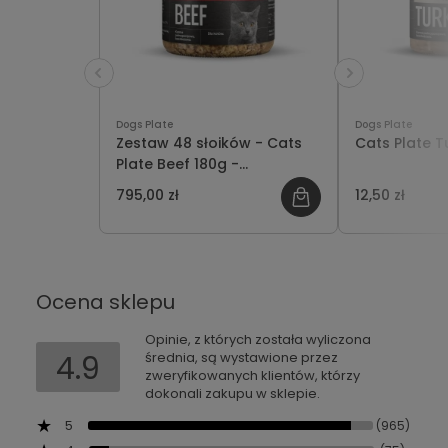
Dogs Plate
Dogs Plate
Zestaw 48 słoików - Cats
Cats Plate T
Plate Beef 180g -
oszczędzasz 141 PLN
795,00 zł
12,50 zł
Ocena sklepu
Opinie, z których została wyliczona
4.9
średnia, są wystawione przez
zweryfikowanych klientów, którzy
dokonali zakupu w sklepie.
5
(965)