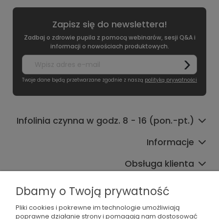
Zapisz się do newslettera!
Zadbaj o zdrowie pupila z pomocą webinarów, sesji Q&A i
informacji o nowościach produktowych.
Twoje dane będą przetwarzane zgodnie z naszą
polityką prywatności
Infolinia czynna w godz. 8 - 16 (pon.-pt.)
Informacje
Obsługa klienta
Współpraca
Dbamy o Twoją prywatność
Pliki cookies i pokrewne im technologie umożliwiają
poprawne działanie strony i pomagają nam dostosować