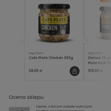
Dogs Plate
Dogs Plate
Cats Plate Chicken 360g
Zestaw 12 sł
Plate Pork 3
oszczędzasz 
28,00 zł
319,00 zł
Ocena sklepu
Opinie, z których została wyliczona
średnia, są wystawione przez