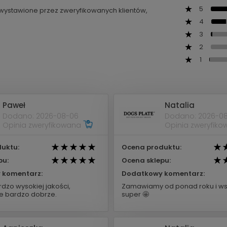
5
ą wystawione przez zweryfikowanych klientów,
4
3
2
1
Paweł
Natalia
Dodano: 2026-08-06
Dodano: 2026-0
Opinia zweryfikowana
Opinia zweryfik
uktu:
Ocena produktu:
pu:
Ocena sklepu:
 komentarz:
Dodatkowy komentarz:
dzo wysokiej jakości,
Zamawiamy od ponad roku i ws
 bardzo dobrze.
super 🤩