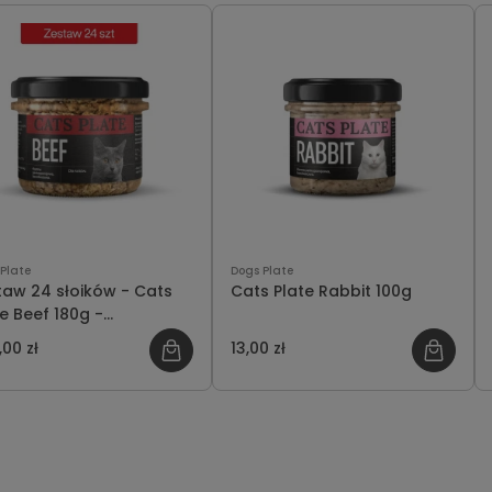
Plate
Dogs Plate
taw 24 słoików - Cats
Cats Plate Rabbit 100g
e Beef 180g -
czędzasz 48 PLN
00 zł
13,00 zł