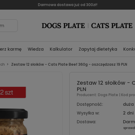
Darmowa dostawa już od 300zł!
om
erz karmę
Wiedza
Kalkulator
Zapytaj dietetyka
Konk
ych
Zestaw 12 słoików - Cats Plate Beef 360g - oszczędzasz 19 PLN
Zestaw 12 słoików - 
PLN
Producent:
Dogs Plate
| Kod pr
Dostępność:
duża 
Wysyłka w:
2 dni
Dostawa:
Dar
sprawd