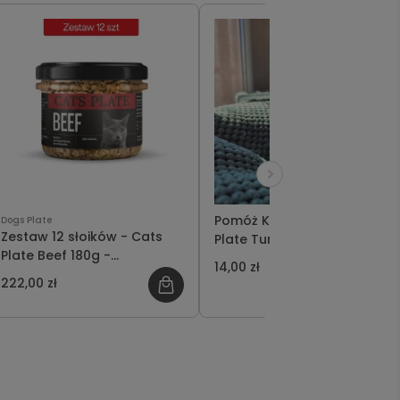
Pomóż Kunderze - Cats
Dogs Plate
Zestaw 12 słoików - Cats
Plate Turkey 180g
Plate Beef 180g -
14,00 zł
oszczędzasz 12 PLN
222,00 zł