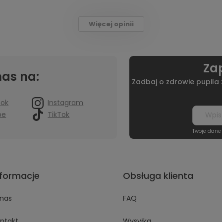
Więcej opinii
Zap
nas na:
Zadbaj o zdrowie pupila
ook
Instagram
be
TikTok
Twoje dane
nformacje
Obsługa klienta
nas
FAQ
ntakt
Wysyłka