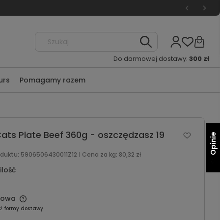
Do darmowej dostawy:
300 zł
urs
Pomagamy razem
Cats Plate Beef 360g - oszczędzasz 19
Opinie
oduktu:
5906506430011Z12
| Cena za kg:
80,32 zł
ilość
mowa
ź formy dostawy