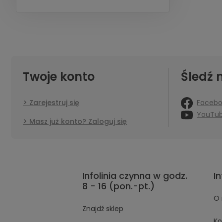
Twoje konto
Śledź 
Faceb
Zarejestruj się
YouTu
Masz już konto? Zaloguj się
Infolinia czynna w godz.
I
8 - 16 (pon.-pt.)
O 
Znajdź sklep
Ko