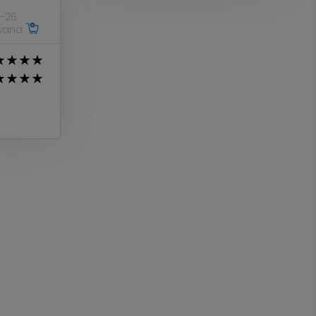
-26
owana