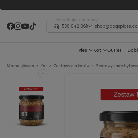
Potrzebujesz pomocy?
536 042 061
shop@dogsplate.c
Pies
Kot
Outlet
Dobi
Strona główna
Kot
Zestawy dla kotów
Zestawy karm bytow