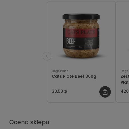
Dogs Plate
Dogs 
Cats Plate Beef 360g
Zes
Plat
osz
30,50 zł
420,
Ocena sklepu