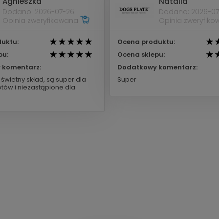
Agnieszka
Natalia
Dodano: 2026-07-26
Dodano: 2026-07
Opinia zweryfikowana
Opinia zweryfik
uktu:
Ocena produktu:
pu:
Ocena sklepu:
 komentarz:
Dodatkowy komentarz:
świetny skład, są super dla
Super
tów i niezastąpione dla