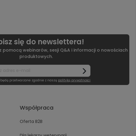
isz się do newslettera!
 z pomocą webinarów, sesji Q&A i informacji o nowościach
produktowych.
 będą przetwarzane zgodnie z naszą
polityką prywatności
Współpraca
Oferta B2B
Dla lekarzy weterynarii