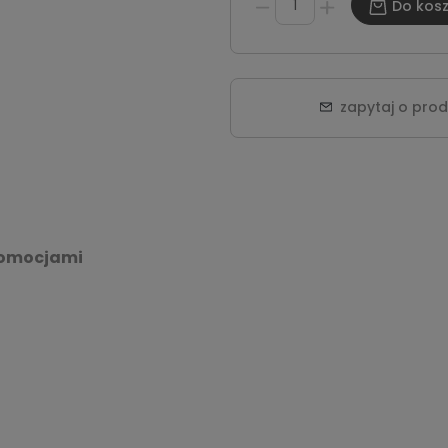
Do kos
zapytaj o pro
promocjami