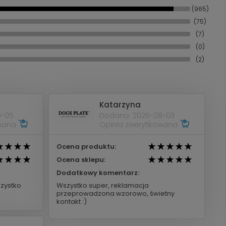
(965)
(75)
(7)
(0)
(2)
Katarzyna
8-05
Dodano: 2026-08-03
owana
Opinia zweryfikowana
Ocena produktu:
Ocena sklepu:
Dodatkowy komentarz:
zystko
Wszystko super, reklamacja
przeprowadzona wzorowo, świetny
kontakt :)