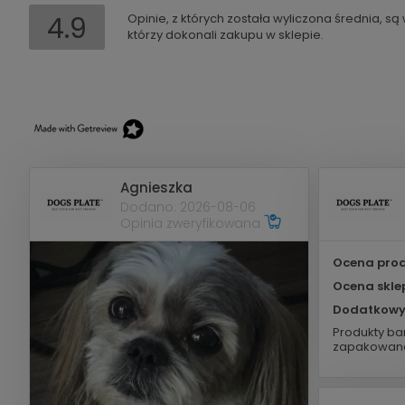
4.9
Opinie, z których została wyliczona średnia, s
którzy dokonali zakupu w sklepie.
Agnieszka
Dodano: 2026-08-06
Opinia zweryfikowana
Ocena prod
Ocena skle
Dodatkowy
Produkty bar
zapakowane