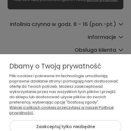
Infolinia czynna w godz. 8 - 16 (pon.-pt.)
Informacje
Obsługa klienta
Współpraca
Dbamy o Twoją prywatność
Pliki cookies i pokrewne im technologie umożliwiają
poprawne działanie strony i pomagają nam dostosować
ofertę do Twoich potrzeb. Możesz zaakceptować
wykorzystanie przez nas wszystkich tych plików i przejść
do sklepu lub dostosować użycie plików do swoich
preferencji, wybierając opcję "Dostosuj zgody".
536 042 061
Więcej o plikach cookies przeczytasz w naszej Polityce
prywatności.
shop@dogsplate.com
Zaakceptuj tylko niezbędne