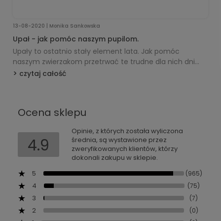
13-08-2020 | Monika Sankowska
Upał - jak pomóc naszym pupilom.
Upały to ostatnio stały element lata. Jak pomóc
naszym zwierzakom przetrwać te trudne dla nich dni
przeczytacie tutaj.
czytaj całość
Ocena sklepu
Opinie, z których została wyliczona
4.9
średnia, są wystawione przez
zweryfikowanych klientów, którzy
dokonali zakupu w sklepie.
5
(965)
4
(75)
3
(7)
2
(0)