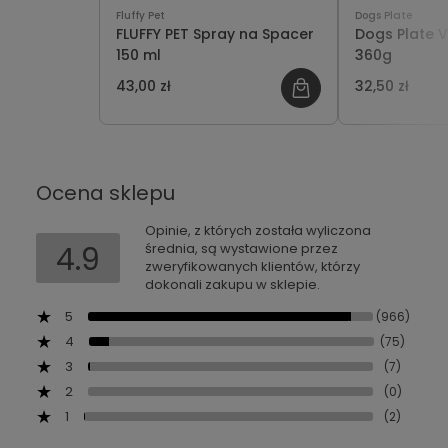
Fluffy Pet
Dogs Plate
FLUFFY PET Spray na Spacer
Dogs Plate V
150 ml
360g
43,00 zł
32,50 zł
Ocena sklepu
Opinie, z których została wyliczona
4.9
średnia, są wystawione przez
zweryfikowanych klientów, którzy
dokonali zakupu w sklepie.
5
(966)
4
(75)
3
(7)
2
(0)
1
(2)