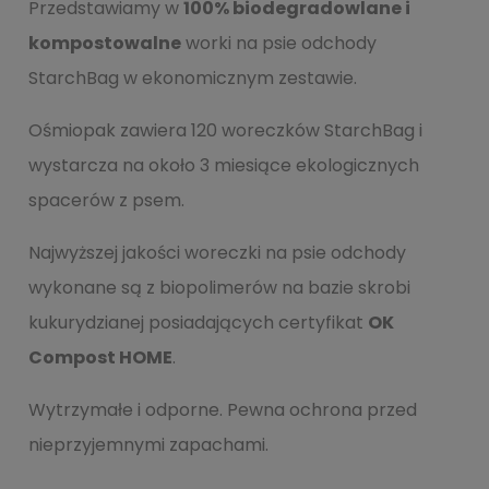
Przedstawiamy w
100% biodegradowlane i
kompostowalne
worki na psie odchody
StarchBag w ekonomicznym zestawie.
Ośmiopak zawiera 120 woreczków StarchBag i
wystarcza na około 3 miesiące ekologicznych
spacerów z psem.
Najwyższej jakości woreczki na psie odchody
wykonane są z biopolimerów na bazie skrobi
kukurydzianej posiadających certyfikat
OK
Compost HOME
.
Wytrzymałe i odporne. Pewna ochrona przed
nieprzyjemnymi zapachami.