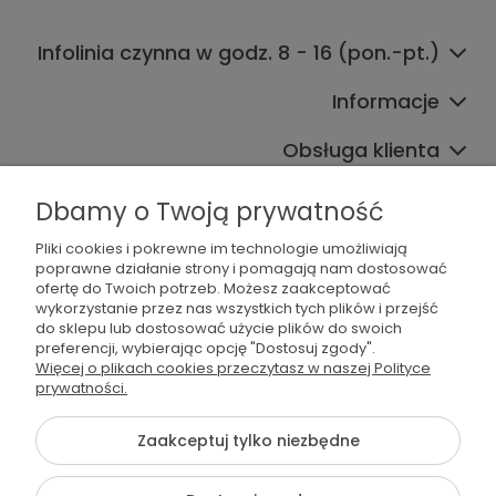
Infolinia czynna w godz. 8 - 16 (pon.-pt.)
Informacje
Obsługa klienta
Współpraca
Dbamy o Twoją prywatność
Pliki cookies i pokrewne im technologie umożliwiają
poprawne działanie strony i pomagają nam dostosować
ofertę do Twoich potrzeb. Możesz zaakceptować
wykorzystanie przez nas wszystkich tych plików i przejść
do sklepu lub dostosować użycie plików do swoich
preferencji, wybierając opcję "Dostosuj zgody".
536 042 061
Więcej o plikach cookies przeczytasz w naszej Polityce
prywatności.
shop@dogsplate.com
Zaakceptuj tylko niezbędne
©2026 Wszelkie Prawa Zastrzeżone | Dogs Plate