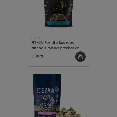
Fitmin
FITMIN For Life Suszone
anchois rybna przekąska
dla psów i kotów 50g
8,00 zł