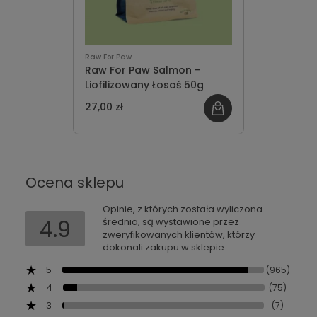
Raw For Paw
Raw For Paw Salmon -
Liofilizowany Łosoś 50g
27,00 zł
Ocena sklepu
Opinie, z których została wyliczona
4.9
średnia, są wystawione przez
zweryfikowanych klientów, którzy
dokonali zakupu w sklepie.
5
(965)
4
(75)
3
(7)