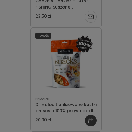
Cooka’s Cookies - GONE
FISHING Suszone
powietrzem rybki Omena
23,50 zł
Powiadom
85g
o
nowość
dostępności
Dr Malou
Dr Malou Liofilizowane kostki
z łososia 100% przysmak dla
kotów 50g
20,00 zł