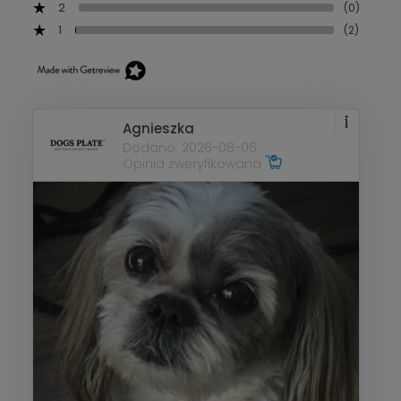
2
(0)
1
(2)
Agnieszka
Dodano: 2026-08-06
Opinia zweryfikowana