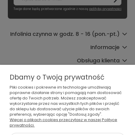
Twoje dane będą przetwarzane zgodnie z naszą
polityką prywatności
Infolinia czynna w godz. 8 - 16 (pon.-pt.)
Informacje
Obsługa klienta
Współpraca
Dbamy o Twoją prywatność
Pliki cookies i pokrewne im technologie umożliwiają
poprawne działanie strony i pomagają nam dostosować
ofertę do Twoich potrzeb. Możesz zaakceptować
wykorzystanie przez nas wszystkich tych plików i przejść
do sklepu lub dostosować użycie plików do swoich
preferencji, wybierając opcję "Dostosuj zgody".
536 042 061
Więcej o plikach cookies przeczytasz w naszej Polityce
prywatności.
shop@dogsplate.com