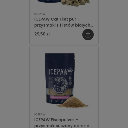
ICEPAW
ICEPAW Cat Filet pur -
przysmaki z filetów białych
ryb dla kotów 150g
29,50 zł
ICEPAW
ICEPAW Fischpulver –
przysmak suszony dorsz dla