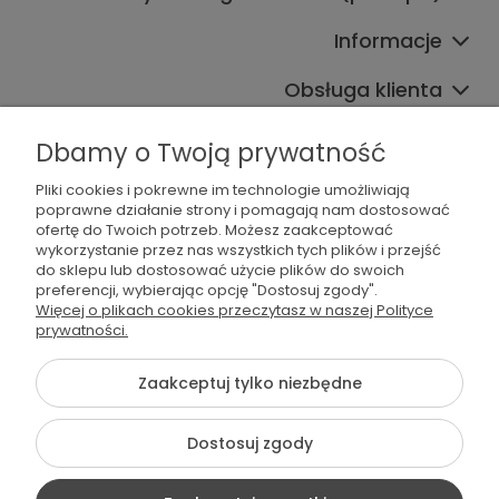
Informacje
Obsługa klienta
Współpraca
Dbamy o Twoją prywatność
Pliki cookies i pokrewne im technologie umożliwiają
poprawne działanie strony i pomagają nam dostosować
ofertę do Twoich potrzeb. Możesz zaakceptować
wykorzystanie przez nas wszystkich tych plików i przejść
do sklepu lub dostosować użycie plików do swoich
preferencji, wybierając opcję "Dostosuj zgody".
536 042 061
Więcej o plikach cookies przeczytasz w naszej Polityce
prywatności.
shop@dogsplate.com
Zaakceptuj tylko niezbędne
©2026 Wszelkie Prawa Zastrzeżone | Dogs Plate
Dostosuj zgody
Szablon Flex by
Ecommercy