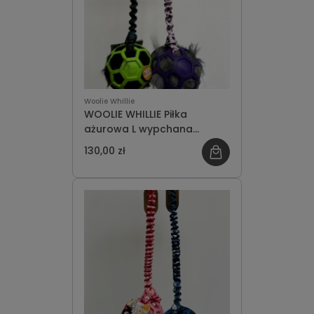
Woolie Whillie
WOOLIE WHILLIE Piłka
ażurowa L wypchana
futrem z super długą rączką
130,00 zł