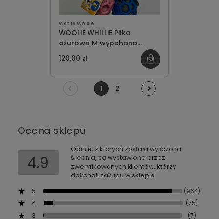
Woolie Whillie
WOOLIE WHILLIE Piłka
ażurowa M wypchana
futrem z super długą rączką
120,00 zł
1
2
Ocena sklepu
Opinie, z których została wyliczona
4.9
średnia, są wystawione przez
zweryfikowanych klientów, którzy
dokonali zakupu w sklepie.
5
(964)
4
(75)
3
(7)