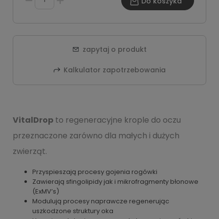
Do koszyka
zapytaj o produkt
Kalkulator zapotrzebowania
VitalDrop
to regeneracyjne krople do oczu
przeznaczone zarówno dla małych i dużych
zwierząt.
Przyspieszają procesy gojenia rogówki
Zawierają sfingolipidy jak i mikrofragmenty błonowe
(ExMV’s)
Modulują procesy naprawcze regenerując
uszkodzone struktury oka