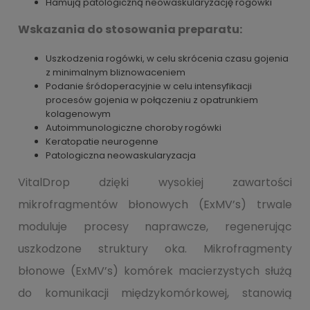
Hamują patologiczną neowaskularyzację rogówki
Wskazania do stosowania preparatu:
Uszkodzenia rogówki, w celu skrócenia czasu gojenia
z minimalnym bliznowaceniem
Podanie śródoperacyjnie w celu intensyfikacji
procesów gojenia w połączeniu z opatrunkiem
kolagenowym
Autoimmunologiczne choroby rogówki
Keratopatie neurogenne
Patologiczna neowaskularyzacja
VitalDrop dzięki wysokiej zawartości
mikrofragmentów błonowych (ExMV’s) trwale
moduluje procesy naprawcze, regenerując
uszkodzone struktury oka. Mikrofragmenty
błonowe (ExMV’s) komórek macierzystych służą
do komunikacji międzykomórkowej, stanowią