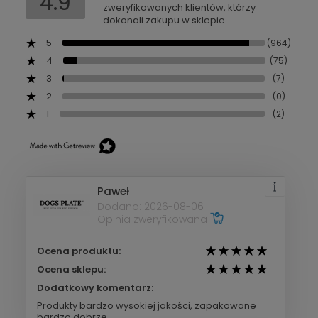
4.9
zweryfikowanych klientów, którzy
dokonali zakupu w sklepie.
5
(964)
4
(75)
3
(7)
2
(0)
1
(2)
Paweł
Dodano: 2026-08-06
Opinia zweryfikowana
Ocena produktu:
Ocena sklepu:
Dodatkowy komentarz:
Produkty bardzo wysokiej jakości, zapakowane
bardzo dobrze.