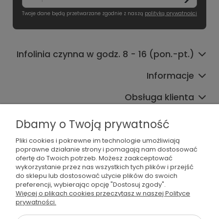
Twoje dane będą przetwarzane zgodnie z naszą
polityką prywatności
Infolinia czynna w godz. 8 - 16 (pon.-pt.)
Informacje
Obsługa klienta
Współpraca
Dbamy o Twoją prywatność
Pliki cookies i pokrewne im technologie umożliwiają
poprawne działanie strony i pomagają nam dostosować
ofertę do Twoich potrzeb. Możesz zaakceptować
wykorzystanie przez nas wszystkich tych plików i przejść
do sklepu lub dostosować użycie plików do swoich
preferencji, wybierając opcję "Dostosuj zgody".
536 042 061
Więcej o plikach cookies przeczytasz w naszej Polityce
prywatności.
shop@dogsplate.com