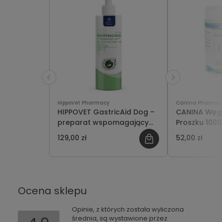
HippoVet Pharmacy
Canina Phamra
HIPPOVET GastricAid Dog –
CANINA Węg
preparat wspomagający
Proszku 100
leczenie wrzodów u psów
129,00 zł
52,00 zł
250ml
Ocena sklepu
Opinie, z których została wyliczona
średnia, są wystawione przez